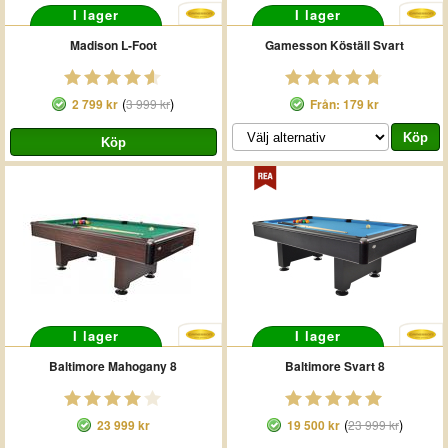
I lager
I lager
Madison L-Foot
Gamesson Köställ Svart
(
)
2 799 kr
3 999 kr
Från: 179 kr
I lager
I lager
Baltimore Mahogany 8
Baltimore Svart 8
(
)
23 999 kr
19 500 kr
23 999 kr