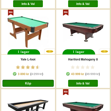
Info & Val
Info & Val
I lager
I lager
Yale L-foot
Hartford Mahogany 8
(
)
(
)
3 890 kr
4 299 kr
43 999 kr
46 999 kr
Info & Val