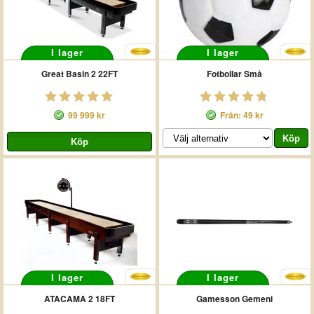
I lager
I lager
Great Basin 2 22FT
Fotbollar Små
99 999 kr
Från: 49 kr
I lager
I lager
ATACAMA 2 18FT
Gamesson Gemeni