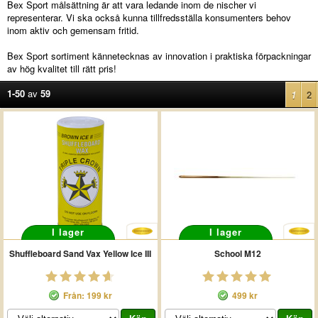
Bex Sport målsättning är att vara ledande inom de nischer vi
representerar. Vi ska också kunna tillfredsställa konsumenters behov
inom aktiv och gemensam fritid.
Bex Sport sortiment kännetecknas av innovation i praktiska förpackningar
av hög kvalitet till rätt pris!
1-50
av
59
1
2
I lager
I lager
Shuffleboard Sand Vax Yellow Ice III
School M12
Från: 199 kr
499 kr