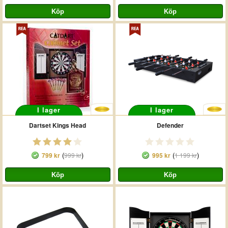
I lager
I lager
Dartset Kings Head
Defender
(
)
(
)
799 kr
999 kr
995 kr
1 199 kr