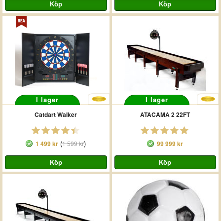
I lager
I lager
Catdart Walker
ATACAMA 2 22FT
(
)
1 499 kr
1 599 kr
99 999 kr