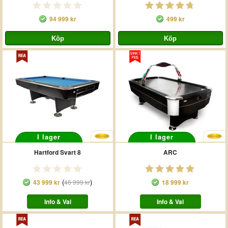
94 999 kr
499 kr
I lager
I lager
Hartford Svart 8
ARC
(
)
43 999 kr
46 999 kr
18 999 kr
Info & Val
Info & Val