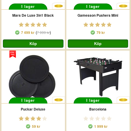
I lager
I lager
Mars De Luxe 3in1 Black
Gamesson Pushers Mini
(
)
7 499 kr
7 999 kr
79 kr
I lager
I lager
Puckar Deluxe
Barcelona
59 kr
1 999 kr