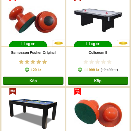
I lager
I lager
Gamesson Pusher Original
Coliseum II
(
)
129 kr
11 999 kr
12 499 kr