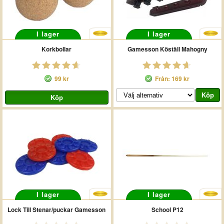
I lager
I lager
Korkbollar
Gamesson Köställ Mahogny
99 kr
Från: 169 kr
I lager
I lager
Lock Till Stenar/puckar Gamesson
School P12