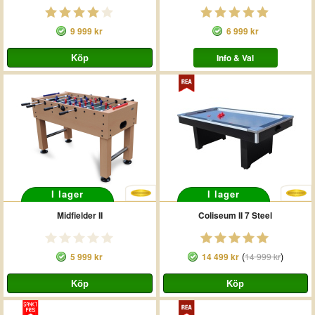
9 999 kr
6 999 kr
Info & Val
I lager
I lager
Midfielder II
Coliseum II 7 Steel
(
)
5 999 kr
14 499 kr
14 999 kr