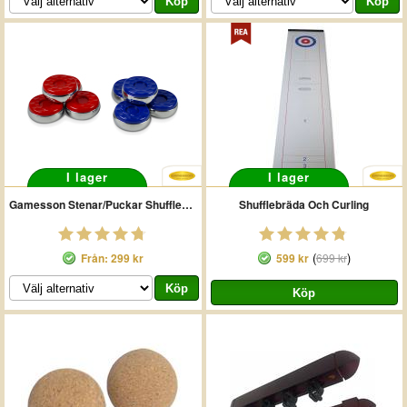
I lager
I lager
Gamesson Stenar/Puckar Shuffleboard
Shufflebräda Och Curling
(
)
Från: 299 kr
599 kr
699 kr