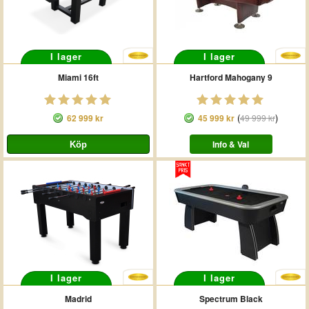
I lager
I lager
Miami 16ft
Hartford Mahogany 9
(
)
62 999 kr
45 999 kr
49 999 kr
Info & Val
I lager
I lager
Madrid
Spectrum Black