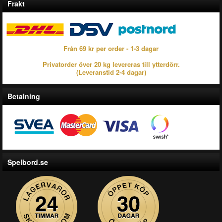
Frakt
Från 69 kr per order - 1-3 dagar
Privatorder över 20 kg levereras till ytterdörr.
(Leveranstid 2-4 dagar)
Betalning
Spelbord.se