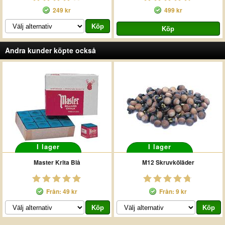
249 kr
499 kr
Andra kunder köpte också
I lager
I lager
Master Krita Blå
M12 Skruvköläder
Från: 49 kr
Från: 9 kr