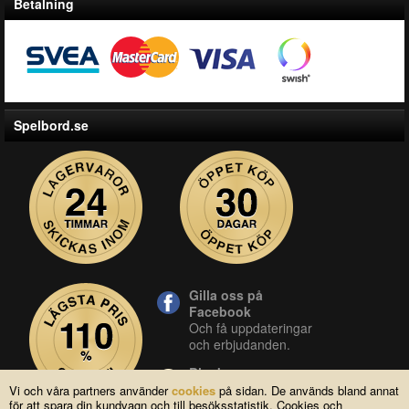
Betalning
Spelbord.se
Gilla oss på
Facebook
Och få uppdateringar
och erbjudanden.
Blocket
Vår butik på blocket.
Vi och våra partners använder
cookies
på sidan. De används bland annat
för att spara din kundvagn och till besöksstatistik. Cookies och