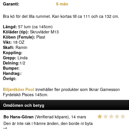
Garanti:
6 mån
Bra kö för det lilla rummet. Kan kortas till ca 111 och ca 132 cm.
Längd:
57 tum (ca 145cm)
Köläder (tip):
Skruvläder M13
Köben (Ferrule):
Plast
Vikt:
18 OZ
Skaft:
Ramin
Koppling:
Grepp:
Linda
Delning:
1/2
Bumper:
Handtag:
:
Övrigt:
Biljardköer Pool
innehåller fler produkter som liknar Gamesson
Fyrdelskö Pisces 145cm.
Omdömen och betyg
Bo Hans-Göran
(Verifierad köpare), 14 mars
Den är inte rak i främre änden, den borde ni byta
ut.