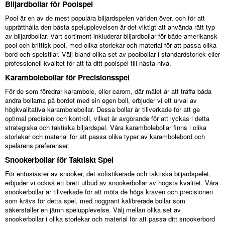
Biljardbollar för Poolspel
Pool är en av de mest populära biljardspelen världen över, och för att
upprätthålla den bästa spelupplevelsen är det viktigt att använda rätt typ
av biljardbollar. Vårt sortiment inkluderar biljardbollar för både amerikansk
pool och brittisk pool, med olika storlekar och material för att passa olika
bord och spelstilar. Välj bland olika set av poolbollar i standardstorlek eller
professionell kvalitet för att ta ditt poolspel till nästa nivå.
Karambolebollar för Precisionsspel
För de som föredrar karambole, eller carom, där målet är att träffa båda
andra bollarna på bordet med sin egen boll, erbjuder vi ett urval av
högkvalitativa karambolebollar. Dessa bollar är tillverkade för att ge
optimal precision och kontroll, vilket är avgörande för att lyckas i detta
strategiska och taktiska biljardspel. Våra karambolebollar finns i olika
storlekar och material för att passa olika typer av karambolebord och
spelarens preferenser.
Snookerbollar för Taktiskt Spel
För entusiaster av snooker, det sofistikerade och taktiska biljardspelet,
erbjuder vi också ett brett utbud av snookerbollar av högsta kvalitet. Våra
snookerbollar är tillverkade för att möta de höga kraven och precisionen
som krävs för detta spel, med noggrant kalibrerade bollar som
säkerställer en jämn spelupplevelse. Välj mellan olika set av
snookerbollar i olika storlekar och material för att passa ditt snookerbord