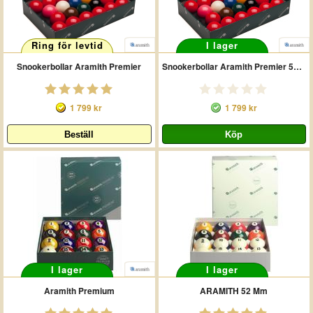
Ring för levtid
I lager
Snookerbollar Aramith Premier
Snookerbollar Aramith Premier 57 Mm
1 799 kr
1 799 kr
I lager
I lager
Aramith Premium
ARAMITH 52 Mm