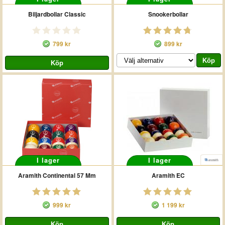
Biljardbollar Classic
Snookerbollar
799 kr
899 kr
I lager
I lager
Aramith Continental 57 Mm
Aramith EC
999 kr
1 199 kr