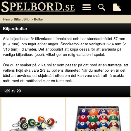
>
>
Hem
Biljardtillb.
Bollar
Biljardbollar
Alla biljardbollar är tillverkade i fenolplast och har standardmåttet 57 mm
(2 1⁄4 tum), om inget annat anges. Snookerbollar är vanligtvis 52,4 mm (2
1⁄16 tum) i diameter. Det är populärt att köpa dessa för att använda på
vanliga biljardbord (pool), vilket ger en rolig variation i spelet.
Om du är osäker på vilka bollar som passar på ditt bord är en tumregel att
vallens höjd ska vara 2/3 av bollens diameter. När du mäter bollen är det
bäst att använda ett skjutmått eftersom det kan vara svårt att få exakta
mått med ett måttband eller en tumstock.
1-29
av
29