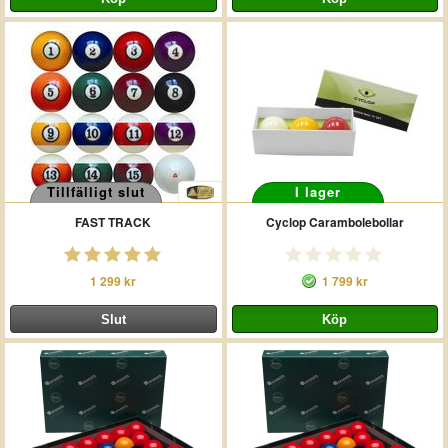
Tillfälligt slut
I lager
FAST TRACK
Cyclop Carambolebollar
1 299 kr
1 799 kr