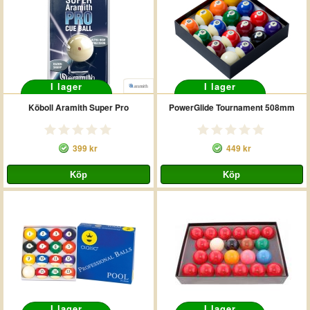
I lager
I lager
Köboll Aramith Super Pro
PowerGlide Tournament 508mm
399 kr
449 kr
I lager
I lager