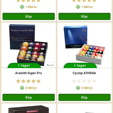
1 999 kr
1 999 kr
I lager
I lager
Aramith Super Pro
Cyclop ATHENA
2 999 kr
3 099 kr