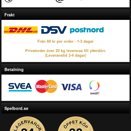
Frakt
Från 69 kr per order - 1-3 dagar
Privatorder över 20 kg levereras till ytterdörr.
(Leveranstid 2-4 dagar)
Betalning
Spelbord.se