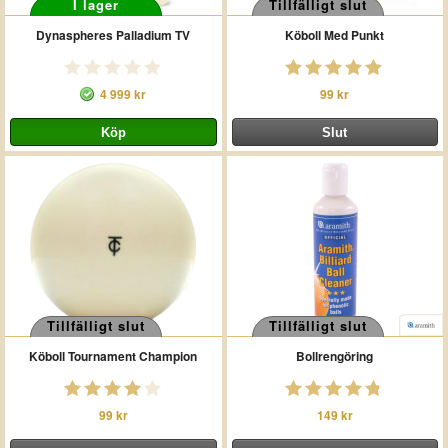
I lager
Tillfälligt slut
Dynaspheres Palladium TV
Köboll Med Punkt
4 999 kr
99 kr
Tillfälligt slut
Tillfälligt slut
Köboll Tournament Champion
Bollrengöring
99 kr
149 kr