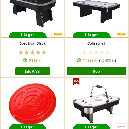
I lager
I lager
Spectrum Black
Coliseum II
(
)
6 999 kr
11 999 kr
12 499 kr
Info & Val
I lager
I lager