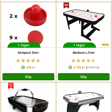
I lager
I lager
Skolpack Stort
Madison L-Foot
(
)
399 kr
2 799 kr
3 999 kr