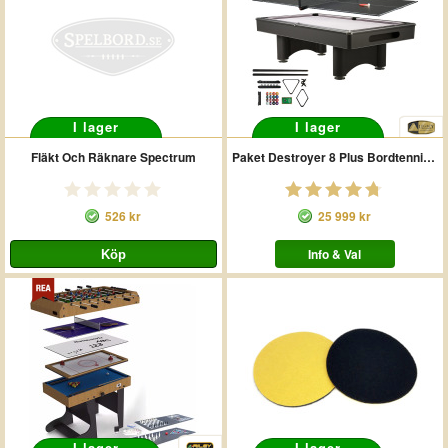
I lager
I lager
Fläkt Och Räknare Spectrum
Paket Destroyer 8 Plus Bordtennisskiva
526 kr
25 999 kr
Info & Val
I lager
I lager