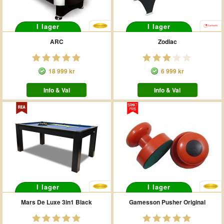
I lager
I lager
ARC
Zodiac
18 999 kr
6 999 kr
Info & Val
Info & Val
I lager
I lager
Mars De Luxe 3in1 Black
Gamesson Pusher Original