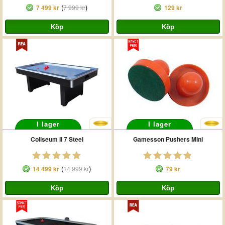
(
)
7 499 kr
7 999 kr
129 kr
I lager
I lager
Coliseum II 7 Steel
Gamesson Pushers Mini
(
)
14 499 kr
14 999 kr
79 kr