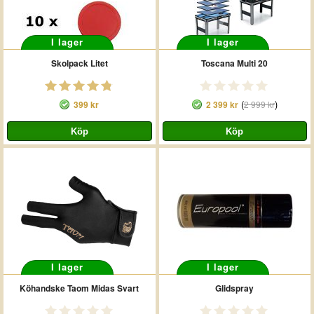
I lager
I lager
Skolpack Litet
Toscana Multi 20
(
)
399 kr
2 399 kr
2 999 kr
I lager
I lager
Köhandske Taom Midas Svart
Glidspray