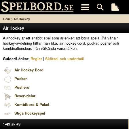
>
Hem
Air Hockey
Air Hockey
Air-hockey är ett snabbt spel som är enkelt att börja spela. På vår air
hockey-avdelning hittar man bl.a. air hockey-bord, puckar, pusher och
kombinationsbord från välkända varumärken.
Guider/Länkar:
Regler
|
Skötsel och underhåll
Air Hockey Bord
Puckar
Pushers
Reservdelar
Kombibord & Paket
Stiga Hockeyspel
1-49
av
49