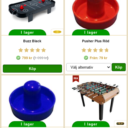
I lager
I lager
Buzz Black
Pusher Plus Röd
(
)
799 kr
1 099 kr
Från: 79 kr
I lager
I lager