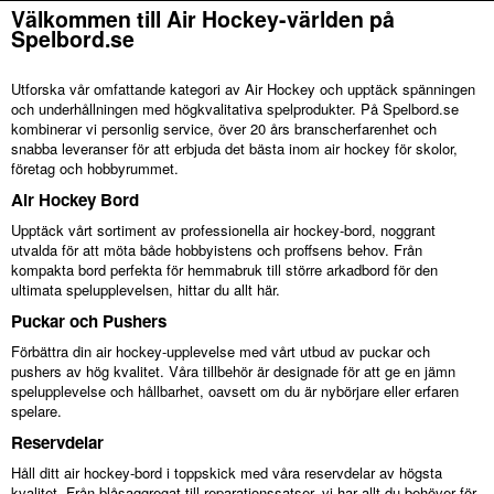
Välkommen till Air Hockey-världen på
Spelbord.se
Utforska vår omfattande kategori av Air Hockey och upptäck spänningen
och underhållningen med högkvalitativa spelprodukter. På Spelbord.se
kombinerar vi personlig service, över 20 års branscherfarenhet och
snabba leveranser för att erbjuda det bästa inom air hockey för skolor,
företag och hobbyrummet.
Air Hockey Bord
Upptäck vårt sortiment av professionella air hockey-bord, noggrant
utvalda för att möta både hobbyistens och proffsens behov. Från
kompakta bord perfekta för hemmabruk till större arkadbord för den
ultimata spelupplevelsen, hittar du allt här.
Puckar och Pushers
Förbättra din air hockey-upplevelse med vårt utbud av puckar och
pushers av hög kvalitet. Våra tillbehör är designade för att ge en jämn
spelupplevelse och hållbarhet, oavsett om du är nybörjare eller erfaren
spelare.
Reservdelar
Håll ditt air hockey-bord i toppskick med våra reservdelar av högsta
kvalitet. Från blåsaggregat till reparationssatser, vi har allt du behöver för