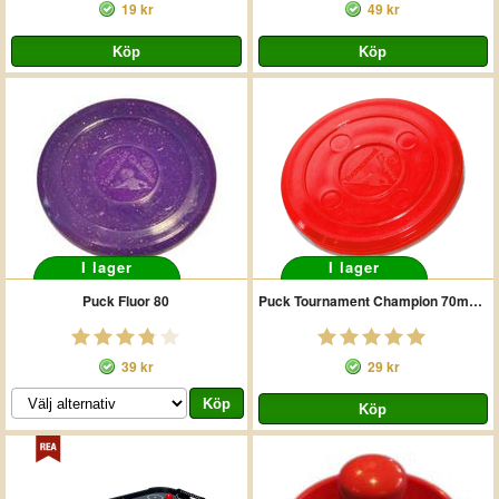
19 kr
49 kr
I lager
I lager
Puck Fluor 80
Puck Tournament Champion 70mm Röd
39 kr
29 kr