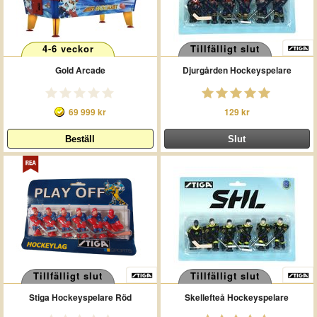
4-6 veckor
Tillfälligt slut
Gold Arcade
Djurgården Hockeyspelare
69 999 kr
129 kr
Tillfälligt slut
Tillfälligt slut
Stiga Hockeyspelare Röd
Skellefteå Hockeyspelare