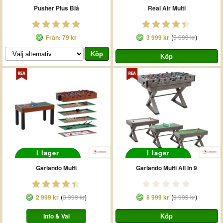
Pusher Plus Blå
Real Air Multi
(
)
Från: 79 kr
3 999 kr
5 699 kr
I lager
I lager
Garlando Multi
Garlando Multi All In 9
(
)
(
)
2 999 kr
3 999 kr
8 999 kr
9 999 kr
Info & Val