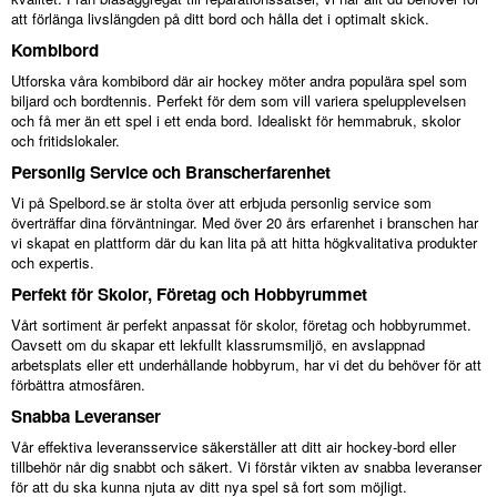
att förlänga livslängden på ditt bord och hålla det i optimalt skick.
Kombibord
Utforska våra kombibord där air hockey möter andra populära spel som
biljard och bordtennis. Perfekt för dem som vill variera spelupplevelsen
och få mer än ett spel i ett enda bord. Idealiskt för hemmabruk, skolor
och fritidslokaler.
Personlig Service och Branscherfarenhet
Vi på Spelbord.se är stolta över att erbjuda personlig service som
överträffar dina förväntningar. Med över 20 års erfarenhet i branschen har
vi skapat en plattform där du kan lita på att hitta högkvalitativa produkter
och expertis.
Perfekt för Skolor, Företag och Hobbyrummet
Vårt sortiment är perfekt anpassat för skolor, företag och hobbyrummet.
Oavsett om du skapar ett lekfullt klassrumsmiljö, en avslappnad
arbetsplats eller ett underhållande hobbyrum, har vi det du behöver för att
förbättra atmosfären.
Snabba Leveranser
Vår effektiva leveransservice säkerställer att ditt air hockey-bord eller
tillbehör når dig snabbt och säkert. Vi förstår vikten av snabba leveranser
för att du ska kunna njuta av ditt nya spel så fort som möjligt.