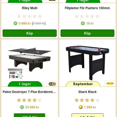
Riley Multi
Filtplattor För Pushers 100mm
(
)
4 999 kr
5 699 kr
19 kr
I lager
September
Paket Destroyer 7 Plus Bordtennisskiva
Shark Black
24 999 kr
1 999 kr