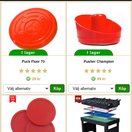
I lager
I lager
Puck Fluor 70
Pusher Champion
29 kr
99 kr