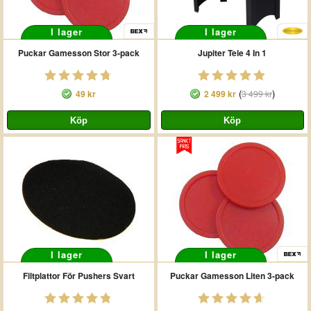
I lager
I lager
Puckar Gamesson Stor 3-pack
Jupiter Tele 4 In 1
(
)
49 kr
2 499 kr
3 499 kr
I lager
I lager
Filtplattor För Pushers Svart
Puckar Gamesson Liten 3-pack