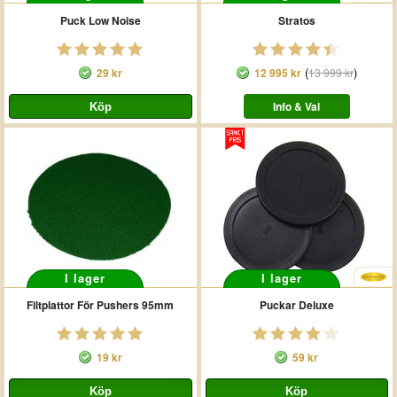
Puck Low Noise
Stratos
(
)
29 kr
12 995 kr
13 999 kr
Info & Val
I lager
I lager
Filtplattor För Pushers 95mm
Puckar Deluxe
19 kr
59 kr