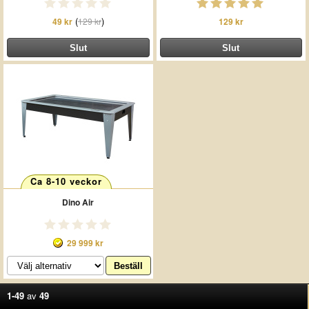
(
)
49 kr
129 kr
129 kr
Ca 8-10 veckor
Dino Air
29 999 kr
1-49
av
49