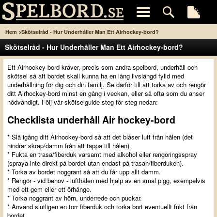
>
Hem
Skötselråd - Hur Underhåller Man Ett Airhockey-bord?
Skötselråd - Hur Underhåller Man Ett Airhockey-bord?
Ett Airhockey-bord kräver, precis som andra spelbord, underhåll och
skötsel så att bordet skall kunna ha en lång livslängd fylld med
underhållning för dig och din familj. Se därför till att torka av och rengör
ditt Airhockey-bord minst en gång i veckan, eller så ofta som du anser
nödvändigt. Följ vår skötselguide steg för steg nedan:
Checklista underhåll Air hockey-bord
* Slå igång ditt Airhockey-bord så att det blåser luft från hålen (det
hindrar skräp/damm från att täppa till hålen).
* Fukta en trasa/fiberduk varsamt med alkohol eller rengöringsspray
(spraya inte direkt på bordet utan endast på trasan/fiberduken).
* Torka av bordet noggrant så att du får upp allt damm.
* Rengör - vid behov - lufthålen med hjälp av en smal pigg, exempelvis
med ett gem eller ett örhänge.
* Torka noggrant av hörn, underrede och puckar.
* Använd slutligen en torr fiberduk och torka bort eventuellt fukt från
bordet.