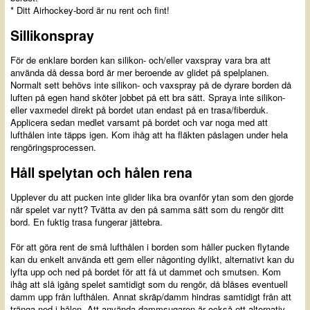
* Ditt Airhockey-bord är nu rent och fint!
Sillikonspray
För de enklare borden kan silikon- och/eller vaxspray vara bra att
använda då dessa bord är mer beroende av glidet på spelplanen.
Normalt sett behövs inte silikon- och vaxspray på de dyrare borden då
luften på egen hand sköter jobbet på ett bra sätt. Spraya inte silikon-
eller vaxmedel direkt på bordet utan endast på en trasa/fiberduk.
Applicera sedan medlet varsamt på bordet och var noga med att
lufthålen inte täpps igen. Kom ihåg att ha fläkten påslagen under hela
rengöringsprocessen.
Håll spelytan och hålen rena
Upplever du att pucken inte glider lika bra ovanför ytan som den gjorde
när spelet var nytt? Tvätta av den på samma sätt som du rengör ditt
bord. En fuktig trasa fungerar jättebra.
För att göra rent de små lufthålen i borden som håller pucken flytande
kan du enkelt använda ett gem eller någonting dylikt, alternativt kan du
lyfta upp och ned på bordet för att få ut dammet och smutsen. Kom
ihåg att slå igång spelet samtidigt som du rengör, då blåses eventuell
damm upp från lufthålen. Annat skräp/damm hindras samtidigt från att
tränga ned i hålen. Att använda dammsugaren är också ett alternativ,