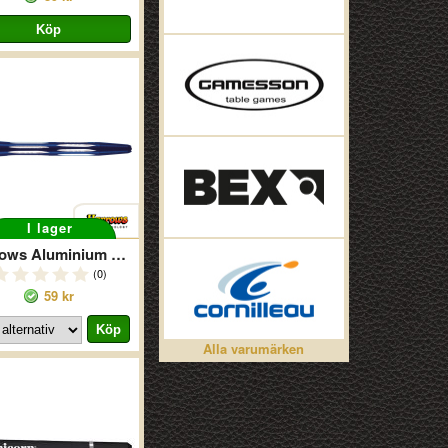
I lager
Harrows Aluminium Aztec Blue
(0)
59 kr
Alla varumärken