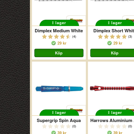
I lager
I lager
Dimplex Medium White
Dimplex Short Whit
(4)
(3)
29 kr
29 kr
I lager
I lager
Supergrip Spin Aqua
Harr
(0)
(0)
39 kr
39 kr