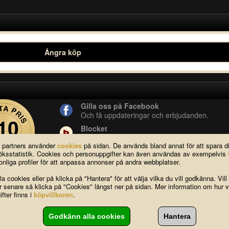
Ångra köp
Gilla oss på Facebook
Och få uppdateringar och erbjudanden.
Blocket
Vår butik på blocket.
a partners använder
cookies
på sidan. De används bland annat för att spara 
YouTube
esöksstatistik. Cookies och personuppgifter kan även användas av exempelvis
Se våra produkter live i vår YouTube-kanal.
nliga profiler för att anpassa annonser på andra webbplatser.
a cookies eller på klicka på "Hantera" för att välja vilka du vill godkänna. Vill
ar senare så klicka på "Cookies" längst ner på sidan. Mer information om hur v
FAQ
|
Om oss
|
Köpvillkor
|
Cook
fter finns i
köpvillkoren
.