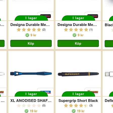
I lager
I lager
Designa Durable Tweenie Svart
Designa Durable Medium Röd
Designa Durable Medium Vit
(2)
(1)
9 kr
9 kr
I lager
I lager
Deflectagrip Medium Fluro White Snow
XL ANODISED SHAFT BLUE MEDIUM
Supergrip Short Black
(0)
(3)
19 kr
19 kr