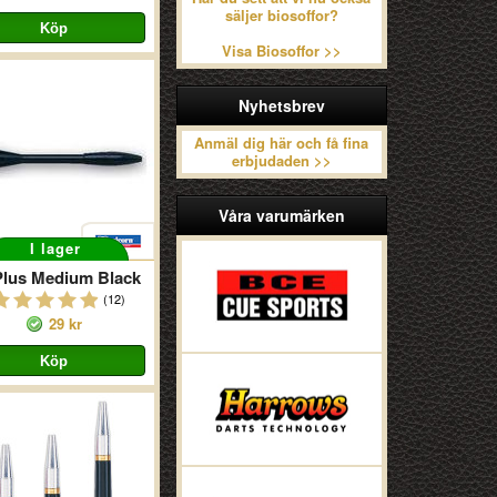
säljer biosoffor?
Visa Biosoffor >>
Nyhetsbrev
Anmäl dig här och få fina
erbjudaden >>
Våra varumärken
I lager
Plus Medium Black
(12)
29 kr