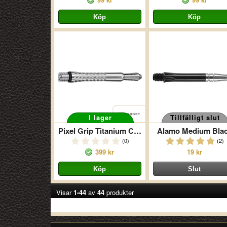
I lager
Tillfälligt slut
Pixel Grip Titanium Chrome
Alamo Medium Bla
(0)
(2)
399 kr
19 kr
Visar
1-44
av
44
produkter