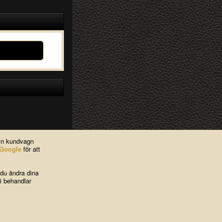
din kundvagn
Google
för att
 du ändra dina
i behandlar
ies
|
Kontakta oss
Contact Us