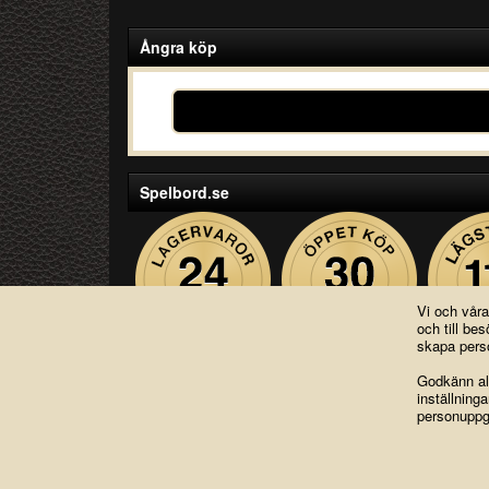
Ångra köp
Spelbord.se
Vi och vår
och till b
skapa perso
Godkänn all
inställning
Copyright © 2004-2026 Lagsidan AB
personuppgi