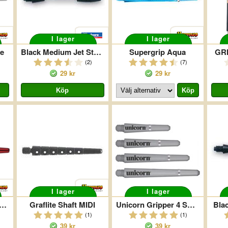
I lager
I lager
e
Black Medium Jet Stems
Supergrip Aqua
GRI
(2)
(7)
29 kr
29 kr
I lager
I lager
ows Aluminium Tiger Red
Graflite Shaft MIDI
Unicorn Gripper 4 Smoke
Bla
(1)
(1)
39 kr
39 kr