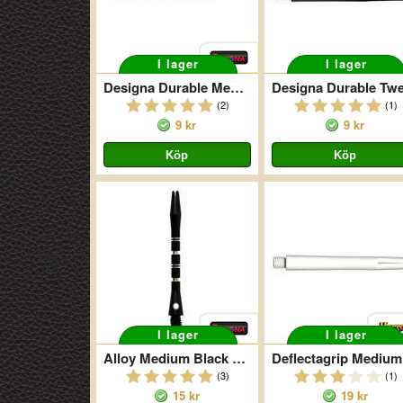
I lager
I lager
Designa Durable Medium Blå
(2)
(1)
9 kr
9 kr
I lager
I lager
Alloy Medium Black Grooved
(3)
(1)
15 kr
19 kr