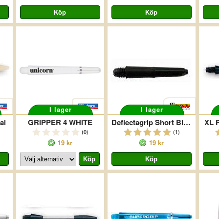
I lager
I lager
al
GRIPPER 4 WHITE
Deflectagrip Short Black
XL 
(0)
(1)
19 kr
19 kr