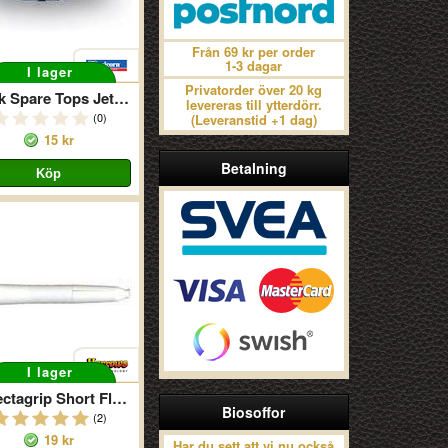
Från 69 kr per order
1-3 dagar
I lager
Privatorder över 20 kg
Black Spare Tops Jet Stems
levereras till ytterdörr.
(0)
(Leveranstid +1 dag)
15 kr
Betalning
I lager
Deflectagrip Short Fluro White Snow
Biosoffor
(2)
19 kr
Har du sett att vi nu också