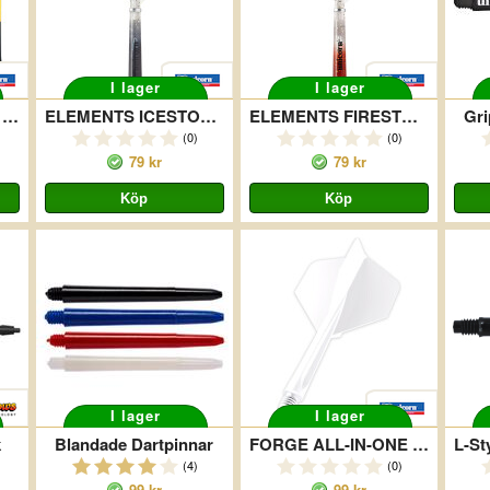
I lager
I lager
SLIKSTIK NATURAL MEDIUM
ELEMENTS ICESTORM COMBO PACK
ELEMENTS FIRESTORM COMBO PACK
Gri
(0)
(0)
79 kr
79 kr
I lager
I lager
k
Blandade Dartpinnar
FORGE ALL-IN-ONE PLUS MEDIUM WHITE
(4)
(0)
99 kr
99 kr