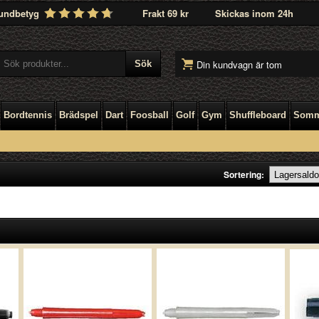
undbetyg
Frakt 69 kr
Skickas inom 24h
Din kundvagn är tom
Bordtennis
Brädspel
Dart
Foosball
Golf
Gym
Shuffleboard
Somm
Sortering: