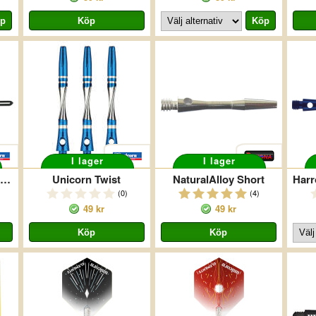
I lager
I lager
SLIKSTIK BLKGOLD MEDIUM
Unicorn Twist
NaturalAlloy Short
(0)
(4)
49 kr
49 kr