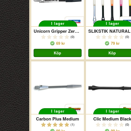
I lager
I lager
Unicorn Gripper Zero Two Tone Medium Black
(0)
(0)
69 kr
79 kr
I lager
I lager
Carbon Plus Medium
Clic Medium Blac
(1)
(0)
99 kr
99 kr