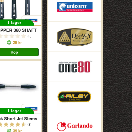
I lager
PPER 360 SHAFT
(0)
29 kr
I lager
ck Short Jet Stems
(2)
39 kr