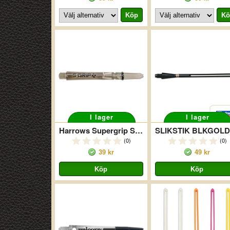
I lager
I lager
Harrows Supergrip Spin
(0)
(0)
39 kr
49 kr