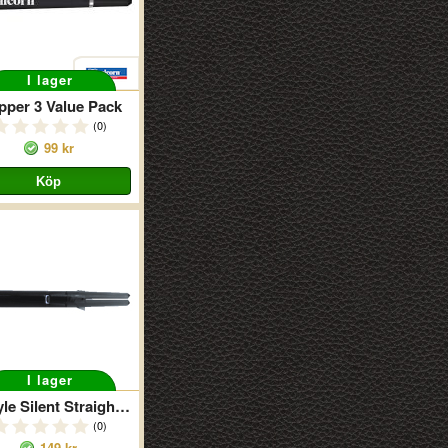
I lager
pper 3 Value Pack
(0)
99 kr
I lager
L-Style Silent Straight 260 Black
(0)
149 kr