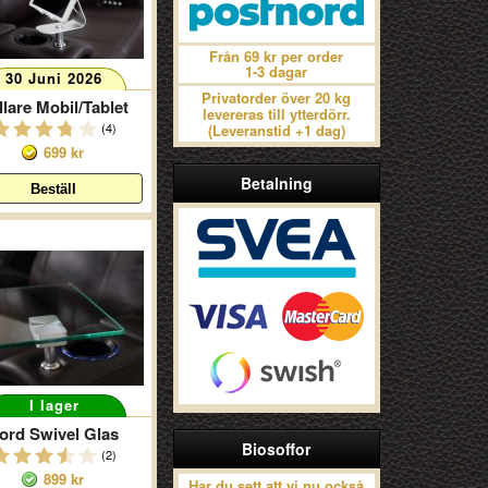
Från 69 kr per order
1-3 dagar
30 Juni 2026
Privatorder över 20 kg
llare Mobil/Tablet
levereras till ytterdörr.
(4)
(Leveranstid +1 dag)
699 kr
Betalning
I lager
ord Swivel Glas
Biosoffor
(2)
899 kr
Har du sett att vi nu också