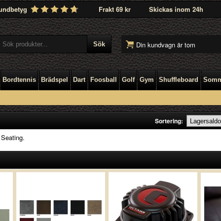
undbetyg
Frakt 69 kr
Skickas inom 24h
Din kundvagn är tom
Bordtennis
Brädspel
Dart
Foosball
Golf
Gym
Shuffleboard
Somm
Sortering:
 Seating.