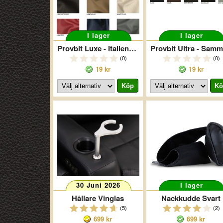
I lager
I lager
Provbit Luxe - Italienskt Skinn
P
(0)
(0)
19 kr
19 kr
30 Juni 2026
I lager
Hållare Vinglas
Nackkudde Svart
(5)
(2)
699 kr
699 kr