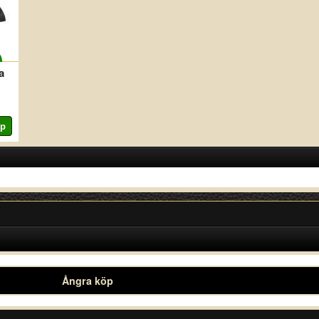
a
Ångra köp