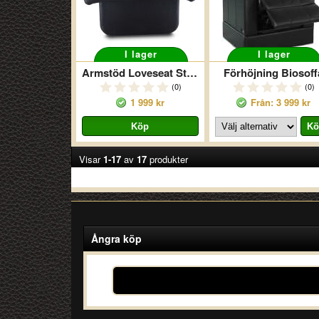
I lager
I lager
Armstöd Loveseat Storage
Förhöjning Biosoff
(0)
(0)
1 999 kr
Från: 3 999 kr
Visar
1-17
av
17
produkter
Ångra köp