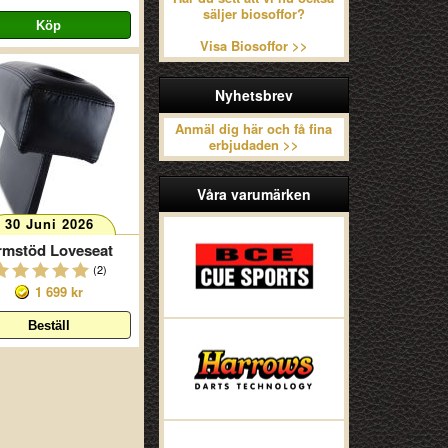
säljer biosoffor?
Visa Biosoffor >>
Nyhetsbrev
Anmäl dig här och få fina
erbjudaden >>
Våra varumärken
30 Juni 2026
rmstöd Loveseat
(2)
1 699 kr