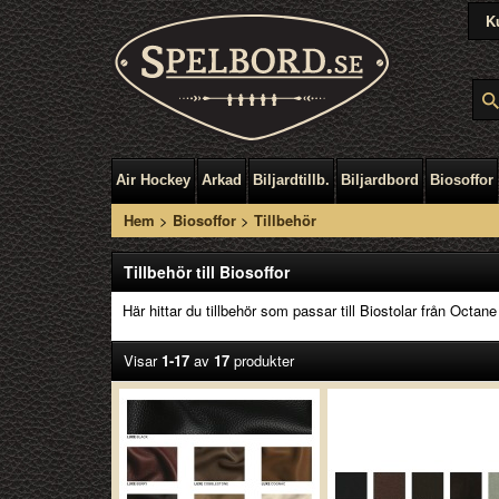
K
Air Hockey
Arkad
Biljardtillb.
Biljardbord
Biosoffor
Hem
>
Biosoffor
>
Tillbehör
Tillbehör till Biosoffor
Här hittar du tillbehör som passar till Biostolar från Octane
Visar
1-17
av
17
produkter