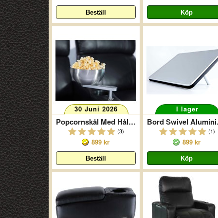
30 Juni 2026
I lager
Popcornskål Med Hållare
Bord
(3)
(1)
899 kr
899 kr