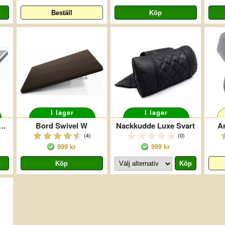
I lager
I lager
 Swivel Aluminium
Bord Swivel W
Nackkudde Luxe Svart
A
(4)
(0)
999 kr
999 kr