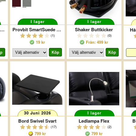
I lager
I lager
rovbit Ultra - Sammansatt Skinn
Provbit SmartSuede - Microfiber
Shaker Buttkicker
Hå
(1)
(0)
19 kr
Från: 499 kr
30 Juni 2026
I lager
Bord Swivel Svart
Ledlampa Flex
B
(17)
(2)
799 kr
799 kr