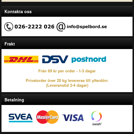
Kontakta oss
Frakt
Från 69 kr per order - 1-3 dagar
Privatorder över 20 kg levereras till ytterdörr.
(Leveranstid 2-4 dagar)
Betalning