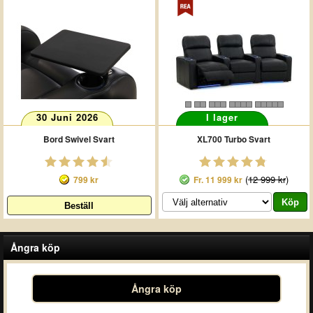
30 Juni 2026
I lager
Bord Swivel Svart
XL700 Turbo Svart
(
12 999 kr
)
799 kr
Fr.
11 999 kr
Ångra köp
Ångra köp