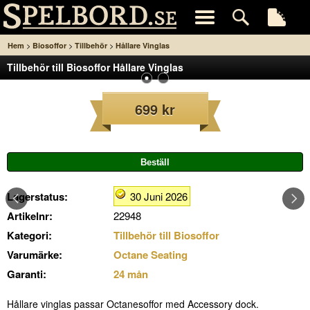
>
>
>
Hem
Biosoffor
Tillbehör
Hållare Vinglas
Tillbehör till Biosoffor Hållare Vinglas
699 kr
Lagerstatus:
30 Juni 2026
Artikelnr:
22948
Kategori:
Tillbehör till Biosoffor
Varumärke:
Octane Seating
Garanti:
24 mån
Hållare vinglas passar Octanesoffor med Accessory dock.