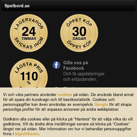
Spelbord.se
Gilla oss på
Facebook
Och få uppdateringar
och erbjudanden.
Blocket
Vår butik på blocket.
Vi och våra partners använder
cookies
på sidan. De används bland annat
för att spara din kundvagn och till besöksstatistik. Cookies och
YouTube
personuppgifter kan även användas av exempelvis
Google
för att skapa
Se våra produkter live
personliga profiler för att anpassa annonser på andra webbplatser.
i vår YouTube-kanal.
Godkänn alla cookies eller på klicka på "Hantera" för att välja vilka du vill
godkänna. Vill du ändra dina inställningar senare så klicka på "Cookies"
längst ner på sidan. Mer information om hur vi behandlar personuppgifter
Copyright © 2004-2026 Lagsidan AB
finns i
köpvillkoren
.