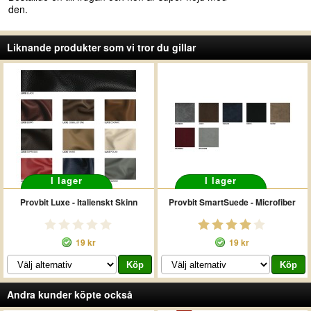
den.
Liknande produkter som vi tror du gillar
I lager
I lager
Provbit Luxe - Italienskt Skinn
Provbit SmartSuede - Microfiber
19 kr
19 kr
Andra kunder köpte också