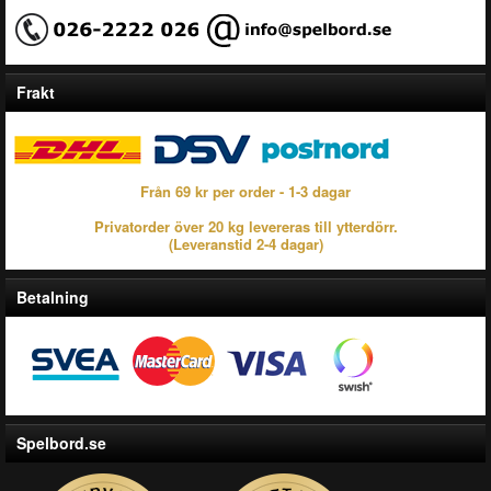
Frakt
Från 69 kr per order - 1-3 dagar
Privatorder över 20 kg levereras till ytterdörr.
(Leveranstid 2-4 dagar)
Betalning
Spelbord.se