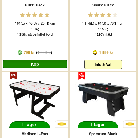
Buzz Black
Shark Black
* 91(L) x 46(B) x 20(H) cm
* 114(L) x 61(B) x 76(H) cm
* 6 kg
* 15 kg
* Ställs på befintligt bord
* 220V fläkt
(
)
799 kr
1 099 kr
1 999 kr
Info & Val
I lager
I lager
Madison L-Foot
Spectrum Black