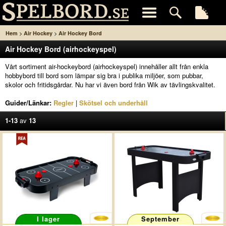
>
>
Hem
Air Hockey
Air Hockey Bord
Air Hockey Bord (airhockeyspel)
Vårt sortiment air-hockeybord (airhockeyspel) innehåller allt från enkla
hobbybord till bord som lämpar sig bra i publika miljöer, som pubbar,
skolor och fritidsgårdar. Nu har vi även bord från Wik av tävlingskvalitet.
Guider/Länkar:
Regler
|
Skötsel och underhåll
1-13
av
13
I lager
September