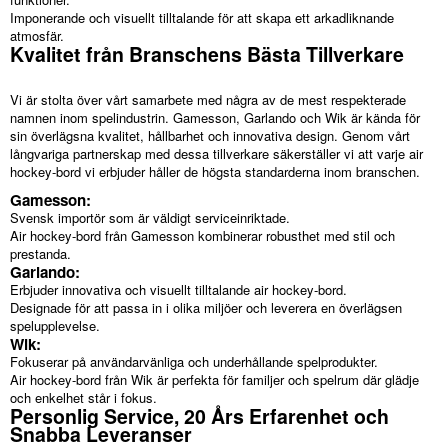
Imponerande och visuellt tilltalande för att skapa ett arkadliknande
atmosfär.
Kvalitet från Branschens Bästa Tillverkare
Vi är stolta över vårt samarbete med några av de mest respekterade
namnen inom spelindustrin. Gamesson, Garlando och Wik är kända för
sin överlägsna kvalitet, hållbarhet och innovativa design. Genom vårt
långvariga partnerskap med dessa tillverkare säkerställer vi att varje air
hockey-bord vi erbjuder håller de högsta standarderna inom branschen.
Gamesson:
Svensk importör som är väldigt serviceinriktade.
Air hockey-bord från Gamesson kombinerar robusthet med stil och
prestanda.
Garlando:
Erbjuder innovativa och visuellt tilltalande air hockey-bord.
Designade för att passa in i olika miljöer och leverera en överlägsen
spelupplevelse.
Wik:
Fokuserar på användarvänliga och underhållande spelprodukter.
Air hockey-bord från Wik är perfekta för familjer och spelrum där glädje
och enkelhet står i fokus.
Personlig Service, 20 Års Erfarenhet och
Snabba Leveranser