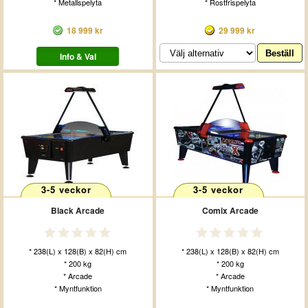
* Metallspelyta
* Rostfrispelyta
18 999 kr
29 999 kr
Info & Val
3-5 veckor
3-5 veckor
Black Arcade
Comix Arcade
* 238(L) x 128(B) x 82(H) cm
* 238(L) x 128(B) x 82(H) cm
* 200 kg
* 200 kg
* Arcade
* Arcade
* Myntfunktion
* Myntfunktion