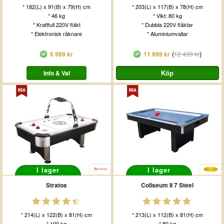
* 182(L) x 91(B) x 79(H) cm
* 203(L) x 117(B) x 78(H) cm
* 46 kg
* Vikt: 80 kg
* Kraftfull 220V fläkt
* Dubbla 220V fläktar
* Elektronisk räknare
* Aluminiumvallar
(
)
6 999 kr
11 999 kr
12 499 kr
Info & Val
I lager
I lager
Stratos
Coliseum II 7 Steel
* 214(L) x 122(B) x 81(H) cm
* 213(L) x 112(B) x 81(H) cm
* 100 kg
* 80 kg