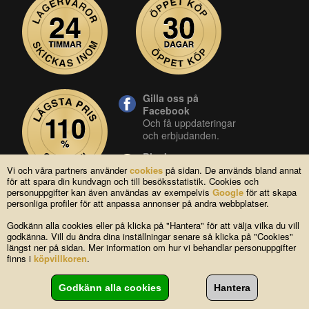
Gilla oss på
Facebook
Och få uppdateringar
och erbjudanden.
Blocket
Vår butik på blocket.
Vi och våra partners använder
cookies
på sidan. De används bland annat
för att spara din kundvagn och till besöksstatistik. Cookies och
YouTube
personuppgifter kan även användas av exempelvis
Google
för att skapa
Se våra produkter live
personliga profiler för att anpassa annonser på andra webbplatser.
i vår YouTube-kanal.
Godkänn alla cookies eller på klicka på "Hantera" för att välja vilka du vill
godkänna. Vill du ändra dina inställningar senare så klicka på "Cookies"
längst ner på sidan. Mer information om hur vi behandlar personuppgifter
Copyright © 2004-2026 Lagsidan AB
finns i
köpvillkoren
.
FAQ
|
Om oss
|
Köpvillkor
|
Cookies
|
Kontakta oss