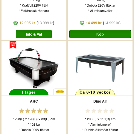
* Kraftfull 220V fläkt
* Dubbla 220V fläktar
* Elektronisk räknare
* Aluminiumvallar
(
)
(
)
12 995 kr
13 999 kr
14 499 kr
14 999 kr
Info & Val
I lager
Ca 8-10 veckor
ARC
Dino Air
* 228(L) x 126(B) x 83(H) cm
* 209(L) x 119(B) cm
* 102 kg
* Aluminiumprofil
* Dubbla 220V fläktar
* Dubbla 344m3/h fläktar