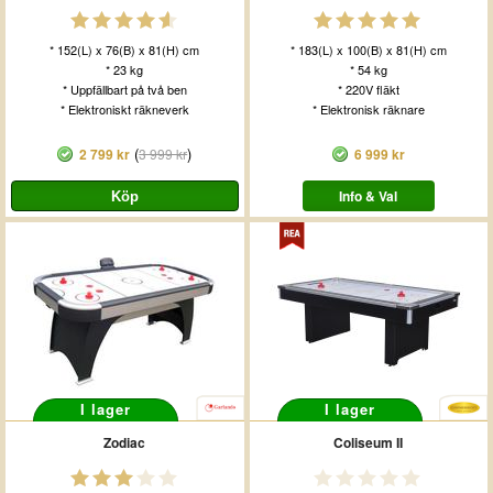
* 152(L) x 76(B) x 81(H) cm
* 183(L) x 100(B) x 81(H) cm
* 23 kg
* 54 kg
* Uppfällbart på två ben
* 220V fläkt
* Elektroniskt räkneverk
* Elektronisk räknare
(
)
2 799 kr
3 999 kr
6 999 kr
Info & Val
I lager
I lager
Zodiac
Coliseum II