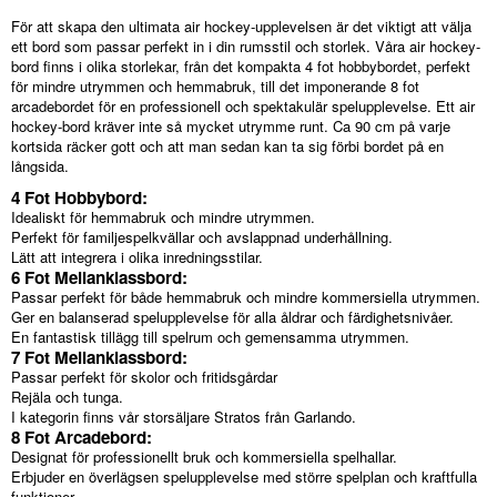
För att skapa den ultimata air hockey-upplevelsen är det viktigt att välja
ett bord som passar perfekt in i din rumsstil och storlek. Våra air hockey-
bord finns i olika storlekar, från det kompakta 4 fot hobbybordet, perfekt
för mindre utrymmen och hemmabruk, till det imponerande 8 fot
arcadebordet för en professionell och spektakulär spelupplevelse. Ett air
hockey-bord kräver inte så mycket utrymme runt. Ca 90 cm på varje
kortsida räcker gott och att man sedan kan ta sig förbi bordet på en
långsida.
4 Fot Hobbybord:
Idealiskt för hemmabruk och mindre utrymmen.
Perfekt för familjespelkvällar och avslappnad underhållning.
Lätt att integrera i olika inredningsstilar.
6 Fot Mellanklassbord:
Passar perfekt för både hemmabruk och mindre kommersiella utrymmen.
Ger en balanserad spelupplevelse för alla åldrar och färdighetsnivåer.
En fantastisk tillägg till spelrum och gemensamma utrymmen.
7 Fot Mellanklassbord:
Passar perfekt för skolor och fritidsgårdar
Rejäla och tunga.
I kategorin finns vår storsäljare Stratos från Garlando.
8 Fot Arcadebord:
Designat för professionellt bruk och kommersiella spelhallar.
Erbjuder en överlägsen spelupplevelse med större spelplan och kraftfulla
funktioner.