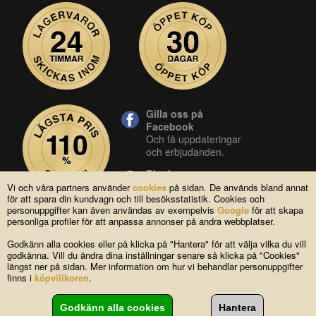
Gilla oss på
Facebook
Och få uppdateringar
och erbjudanden.
Blocket
Vår butik på blocket.
Vi och våra partners använder
cookies
på sidan. De används bland annat
för att spara din kundvagn och till besöksstatistik. Cookies och
YouTube
personuppgifter kan även användas av exempelvis
Google
för att skapa
Se våra produkter live
personliga profiler för att anpassa annonser på andra webbplatser.
i vår YouTube-kanal.
Godkänn alla cookies eller på klicka på "Hantera" för att välja vilka du vill
godkänna. Vill du ändra dina inställningar senare så klicka på "Cookies"
längst ner på sidan. Mer information om hur vi behandlar personuppgifter
Copyright © 2004-2026 Lagsidan AB
finns i
köpvillkoren
.
FAQ
|
Om oss
|
Köpvillkor
|
Cookies
|
Kontakta oss