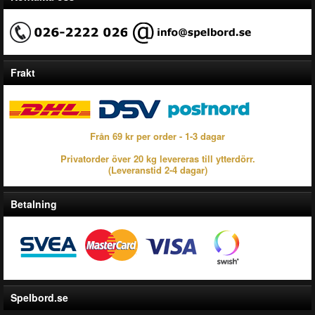
Frakt
Från 69 kr per order - 1-3 dagar
Privatorder över 20 kg levereras till ytterdörr.
(Leveranstid 2-4 dagar)
Betalning
Spelbord.se