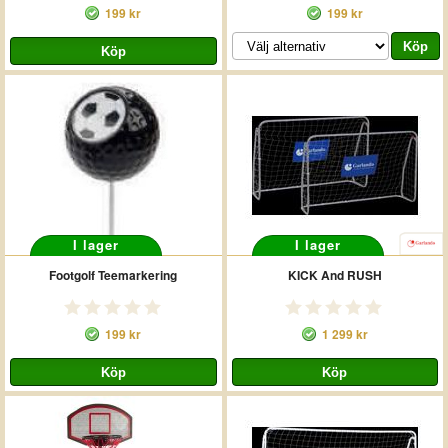
199 kr
199 kr
I lager
I lager
Footgolf Teemarkering
KICK And RUSH
199 kr
1 299 kr