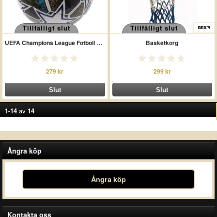
Tillfälligt slut
Tillfälligt slut
UEFA Champions League Fotboll Star MT
Basketkorg
279 kr
299 kr
1-14
av
14
Ångra köp
Ångra köp
Kontakta oss