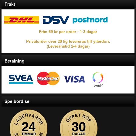
Frakt
Från 69 kr per order - 1-3 dagar
Privatorder över 20 kg levereras till ytterdörr.
(Leveranstid 2-4 dagar)
Betalning
Spelbord.se