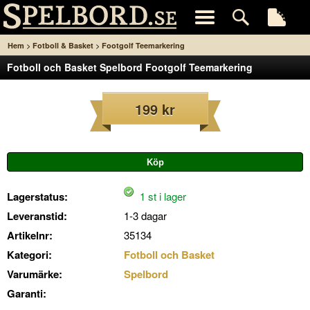
>
>
Hem
Fotboll & Basket
Footgolf Teemarkering
Fotboll och Basket Spelbord Footgolf Teemarkering
199 kr
Lagerstatus:
1 st i lager
Leveranstid:
1-3 dagar
Artikelnr:
35134
Kategori:
Fotboll och Basket
Varumärke:
Spelbord
Garanti: