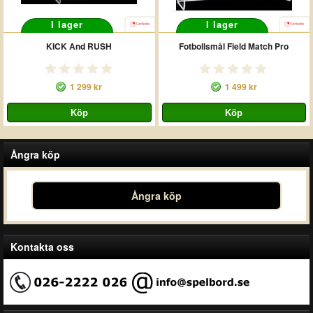
I lager
I lager
KICK And RUSH
Fotbollsmål Field Match Pro
1 299 kr
1 499 kr
Ångra köp
Ångra köp
Kontakta oss