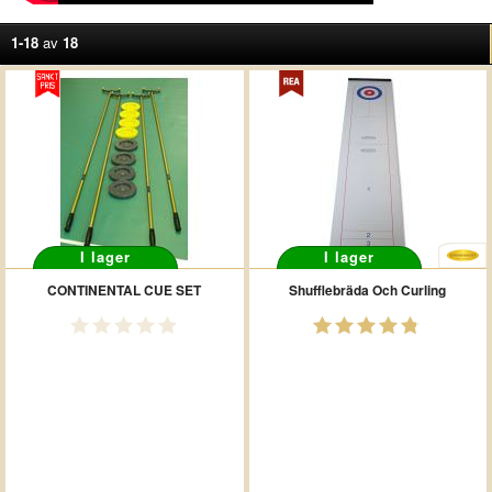
1-18
av
18
I lager
I lager
CONTINENTAL CUE SET
Shufflebräda Och Curling