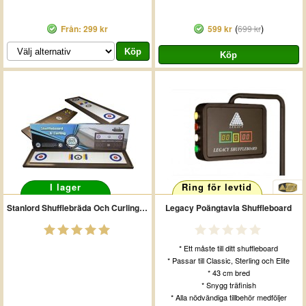
(
)
Från: 299 kr
599 kr
699 kr
I lager
Ring för levtid
Stanlord Shufflebräda Och Curling Pro
Legacy Poängtavla Shuffleboard
* Ett måste till ditt shuffleboard
* Passar till Classic, Sterling och Elite
* 43 cm bred
* Snygg träfinish
* Alla nödvändiga tillbehör medföljer