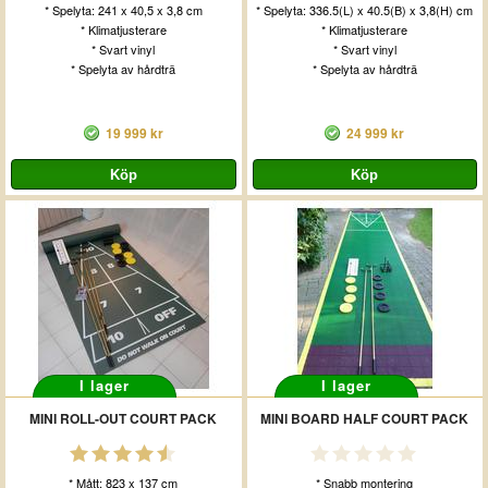
* Spelyta: 241 x 40,5 x 3,8 cm
* Spelyta: 336.5(L) x 40.5(B) x 3,8(H) cm
* Klimatjusterare
* Klimatjusterare
* Svart vinyl
* Svart vinyl
* Spelyta av hårdträ
* Spelyta av hårdträ
19 999 kr
24 999 kr
I lager
I lager
MINI ROLL-OUT COURT PACK
MINI BOARD HALF COURT PACK
* Mått: 823 x 137 cm
* Snabb montering