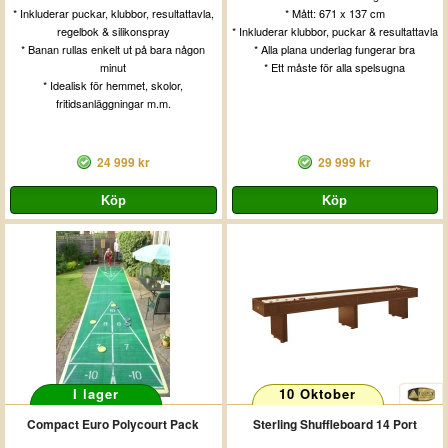
* Inkluderar puckar, klubbor, resultattavla,
* Mått: 671 x 137 cm
regelbok & silikonspray
* Inkluderar klubbor, puckar & resultattavla
* Banan rullas enkelt ut på bara någon
* Alla plana underlag fungerar bra
minut
* Ett måste för alla spelsugna
* Idealisk för hemmet, skolor,
fritidsanläggningar m.m.
24 999 kr
29 999 kr
I lager
10 Oktober
Compact Euro Polycourt Pack
Sterling Shuffleboard 14 Port