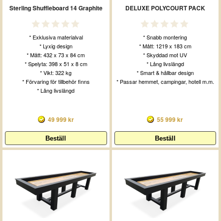
Sterling Shuffleboard 14 Graphite
DELUXE POLYCOURT PACK
* Exklusiva materialval
* Snabb montering
* Lyxig design
* Mått: 1219 x 183 cm
* Mått: 432 x 73 x 84 cm
* Skyddad mot UV
* Spelyta: 398 x 51 x 8 cm
* Lång livslängd
* Vikt: 322 kg
* Smart & hållbar design
* Förvaring för tillbehör finns
* Passar hemmet, campingar, hotell m.m.
* Lång livslängd
49 999 kr
55 999 kr