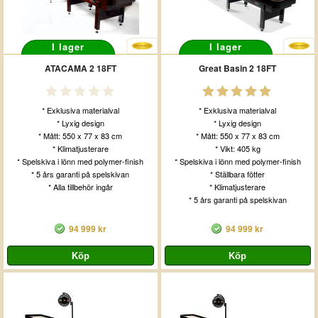
I lager
I lager
ATACAMA 2 18FT
Great Basin 2 18FT
* Exklusiva materialval
* Exklusiva materialval
* Lyxig design
* Lyxig design
* Mått: 550 x 77 x 83 cm
* Mått: 550 x 77 x 83 cm
* Klimatjusterare
* Vikt: 405 kg
* Spelskiva i lönn med polymer-finish
* Spelskiva i lönn med polymer-finish
* 5 års garanti på spelskivan
* Ställbara fötter
* Alla tillbehör ingår
* Klimatjusterare
* 5 års garanti på spelskivan
94 999 kr
94 999 kr