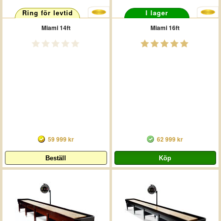
Ring för levtid
I lager
Miami 14ft
Miami 16ft
59 999 kr
62 999 kr