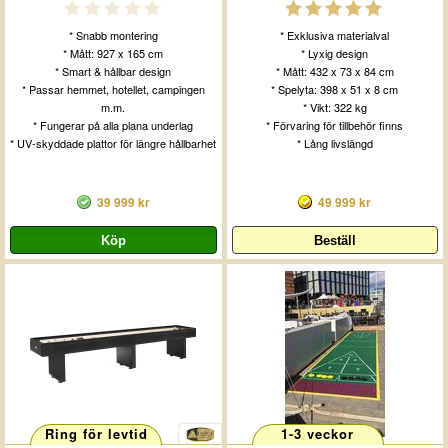
* Snabb montering
* Exklusiva materialval
* Mått: 927 x 165 cm
* Lyxig design
* Smart & hållbar design
* Mått: 432 x 73 x 84 cm
* Passar hemmet, hotellet, campingen
* Spelyta: 398 x 51 x 8 cm
m.m.
* Vikt: 322 kg
* Fungerar på alla plana underlag
* Förvaring för tillbehör finns
* UV-skyddade plattor för längre hållbarhet
* Lång livslängd
39 999 kr
49 999 kr
Ring för levtid
1-3 veckor