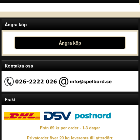
Ångra köp
Ångra köp
Kontakta oss
Frakt
Från 69 kr per order - 1-3 dagar
Privatorder över 20 kg levereras till ytterdörr.