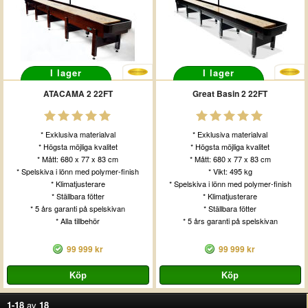
I lager
I lager
ATACAMA 2 22FT
Great Basin 2 22FT
* Exklusiva materialval
* Exklusiva materialval
* Högsta möjliga kvalitet
* Högsta möjliga kvalitet
* Mått: 680 x 77 x 83 cm
* Mått: 680 x 77 x 83 cm
* Spelskiva i lönn med polymer-finish
* Vikt: 495 kg
* Klimatjusterare
* Spelskiva i lönn med polymer-finish
* Ställbara fötter
* Klimatjusterare
* 5 års garanti på spelskivan
* Ställbara fötter
* Alla tillbehör
* 5 års garanti på spelskivan
99 999 kr
99 999 kr
1-18
av
18