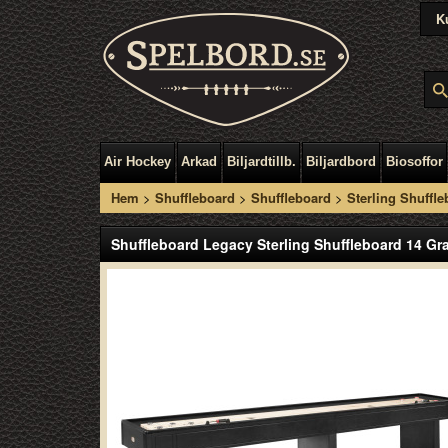
K
Air Hockey
Arkad
Biljardtillb.
Biljardbord
Biosoffor
Hem
>
Shuffleboard
>
Shuffleboard
>
Sterling Shuffle
Shuffleboard Legacy Sterling Shuffleboard 14 Gr