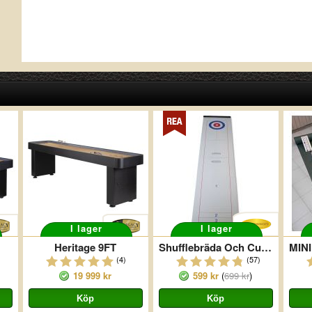
I lager
I lager
Heritage 9FT
Shufflebräda Och Curling
(4)
(57)
19 999 kr
599 kr
(
699 kr
)