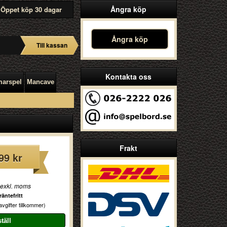
Ångra köp
Öppet köp 30 dagar
Ångra köp
Till kassan
Kontakta oss
arspel
Mancave
Frakt
99 kr
 exkl. moms
äntefritt
vgifter tillkommer)