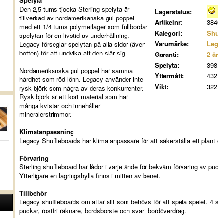
Spelyta
Den 2,5 tums tjocka Sterling-spelyta är
Lagerstatus:
tillverkad av nordamerikanska gul poppel
Artikelnr:
384
med ett 1/4 tums polymerlager som fullbordar
Kategori:
Shu
spelytan för en livstid av underhållning.
Varumärke:
Leg
Legacy förseglar spelytan på alla sidor (även
botten) för att undvika att den slår sig.
Garanti:
2 år
Spelyta:
398
Nordamerikanska gul poppel har samma
Yttermått:
432
hårdhet som röd lönn. Legacy använder inte
Vikt:
322
rysk björk som några av deras konkurrenter.
Rysk björk är ett kort material som har
många kvistar och innehåller
mineralerstrimmor.
Klimatanpassning
Legacy Shuffleboards har klimatanpassare för att säkerställa ett plant 
Förvaring
Sterling shuffleboard har lådor i varje ände för bekväm förvaring av puck
Ytterligare en lagringshylla finns i mitten av benet.
Tillbehör
Legacy shuffleboards omfattar allt som behövs för att spela spelet. 4 
puckar, rostfri räknare, bordsborste och svart bordöverdrag.