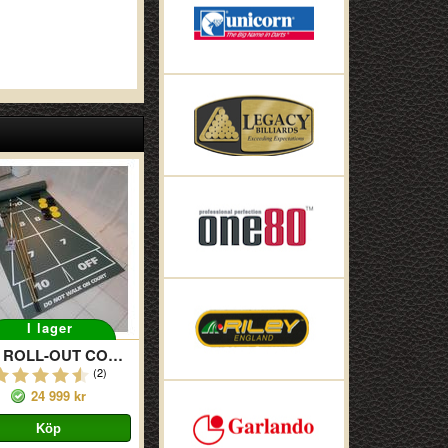
I lager
MINI ROLL-OUT COURT PACK
(2)
24 999 kr