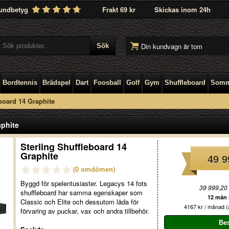
undbetyg
Frakt 69 kr
Skickas inom 24h
Din kundvagn är tom
Bordtennis
Brädspel
Dart
Foosball
Golf
Gym
Shuffleboard
Somm
board 14 Graphite
aphite
Sterling Shuffleboard 14
Graphite
49 9
(0 omdömen)
Byggd för spelentusiaster. Legacys 14 fots
39 999,20
shuffleboard har samma egenskaper som
12 mån r
Classic och Elite och dessutom låda för
4167 kr / månad (a
förvaring av puckar, vax och andra tillbehör.