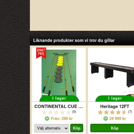
Liknande produkter som vi tror du gillar
I lager
I lager
CONTINENTAL CUE SET
Heritage 12FT
(0)
(7)
Från: 299 kr
24 999 kr