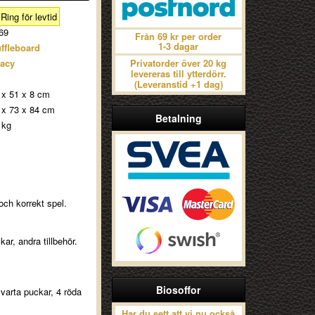
Ring för levtid
69
Från 69 kr per order
1-3 dagar
ffleboard
acy
Privatorder över 20 kg
levereras till ytterdörr.
(Leveranstid +1 dag)
 x 51 x 8 cm
 x 73 x 84 cm
Betalning
 kg
och korrekt spel.
ar, andra tillbehör.
Biosoffor
svarta puckar, 4 röda
Har du sett att vi nu också