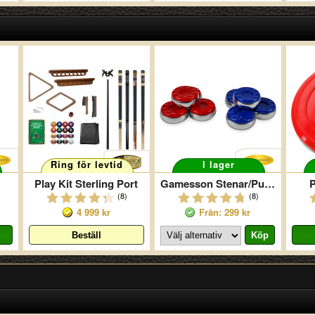
Ring för levtid
I lager
Play Kit Sterling Port
Gamesson Stenar/Puckar Shuffleboard
(8)
(8)
4 999 kr
Från: 299 kr