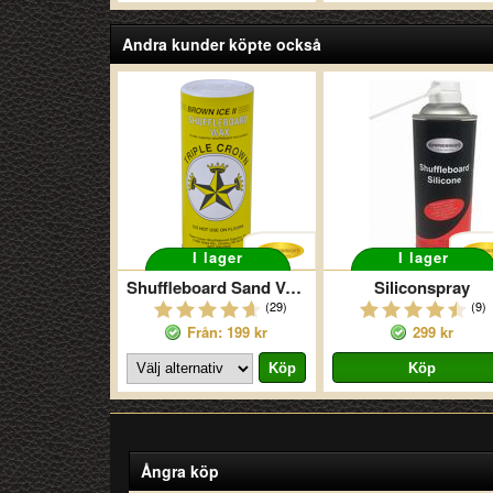
Andra kunder köpte också
I lager
I lager
Shuffleboard Sand Vax Yellow Ice III
Siliconspray
(29)
(9)
Från: 199 kr
299 kr
Ångra köp