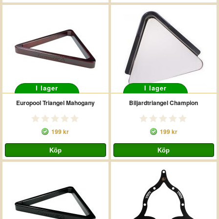
I lager
I lager
Europool Triangel Mahogany
Biljardtriangel Champion
199 kr
199 kr