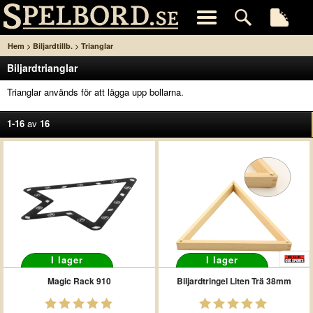
>
>
Hem
Biljardtillb.
Trianglar
Biljardtrianglar
Trianglar används för att lägga upp bollarna.
1-16
av
16
I lager
I lager
Magic Rack 910
Biljardtringel Liten Trä 38mm