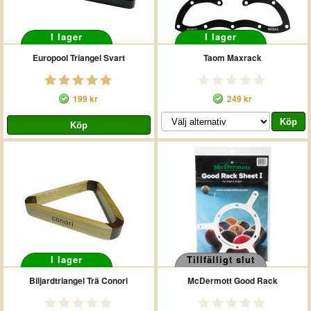
I lager
I lager
Europool Triangel Svart
Taom Maxrack
199 kr
249 kr
I lager
Tillfälligt slut
Biljardtriangel Trä Conori
McDermott Good Rack