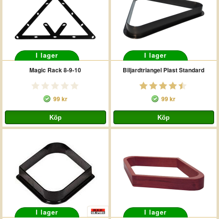
I lager
I lager
Magic Rack 8-9-10
Biljardtriangel Plast Standard
99 kr
99 kr
I lager
I lager