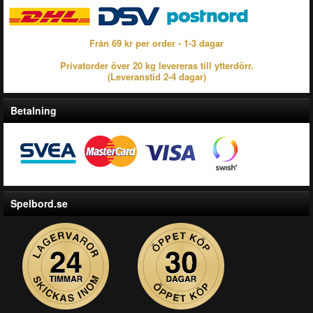
Från 69 kr per order - 1-3 dagar
Privatorder över 20 kg levereras till ytterdörr.
(Leveranstid 2-4 dagar)
Betalning
Spelbord.se