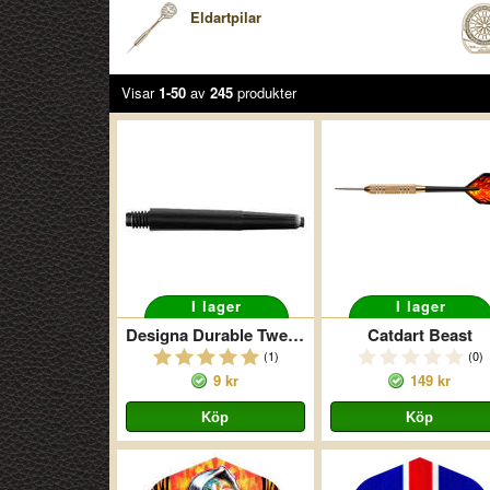
Eldartpilar
Visar
1-50
av
245
produkter
I lager
I lager
Designa Durable Tweenie Svart
Catdart Beast
(1)
(0)
9 kr
149 kr