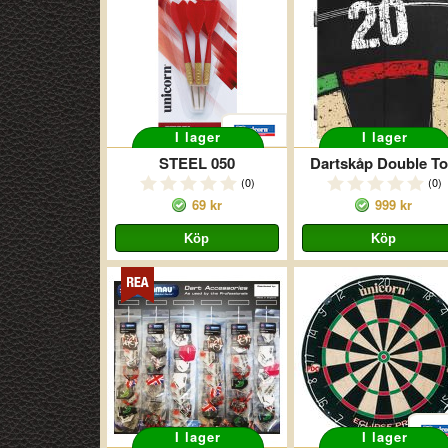
I lager
I lager
STEEL 050
Dartskåp Double T
(0)
(0)
69 kr
999 kr
I lager
I lager