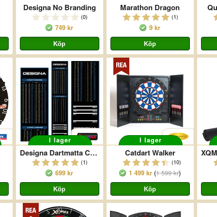
Designa No Branding
Marathon Dragon
Qu
(0)
(1)
749 kr
9 kr
I lager
I lager
Designa Dartmatta Checkouts Blå
Catdart Walker
(1)
(10)
699 kr
1 499 kr
(
1 599 kr
)