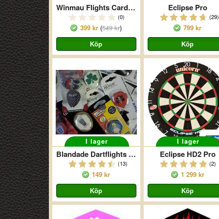
Winmau Flights Card Selection
Eclipse Pro
(0)
(29)
399 kr
(
549 kr
)
799 kr
I lager
I lager
Blandade Dartflights 10p
Eclipse HD2 Pro
(13)
(2)
149 kr
1 299 kr