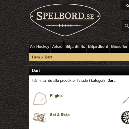
K
Air Hockey
Arkad
Biljardtillb.
Biljardbord
Biosoffor
Hem
>
Dart
Dart
Här hittar du alla produkter listade i kategorin
Dart
.
Flights
Set & Skåp