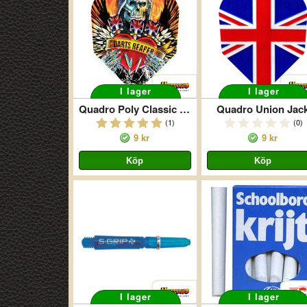
I lager
I lager
Quadro Poly Classic Reaper
Quadro Union Jac
(1)
(0)
9 kr
9 kr
I lager
I lager