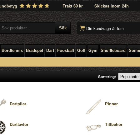
undbetyg
Frakt 69 kr
Skickas inom 24h
Din kundvagn är tom
Bordtennis
Brädspel
Dart
Foosball
Golf
Gym
Shuffleboard
Somm
Sortering:
Dartpilar
Pinnar
Darttavlor
Tillbehör