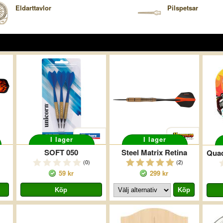
Eldarttavlor
Pilspetsar
I lager
I lager
SOFT 050
Steel Matrix Retina
(0)
(2)
59 kr
299 kr