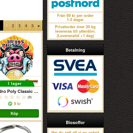
Från 69 kr per order
1-3 dagar
1
2
3
4
5
►
Privatorder över 20 kg
levereras till ytterdörr.
(Leveranstid +1 dag)
Betalning
I lager
Quadro Poly Classic Hells Pigs
(0)
9 kr
Biosoffor
Har du sett att vi nu också