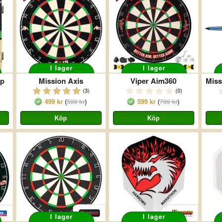
I lager
I lager
op
Mission Axis
Viper Aim360
(3)
(0)
499 kr
(
599 kr
)
599 kr
(
799 kr
)
I lager
I lager