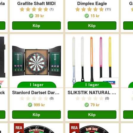
vla
Graflite Shaft MIDI
Dimplex Eagle
Gr
(1)
(11)
39 kr
15 kr
I lager
I lager
ack
Stanlord Dartset Dark Wood
SLIKSTIK NATURAL MEDIUM
(0)
(0)
999 kr
79 kr