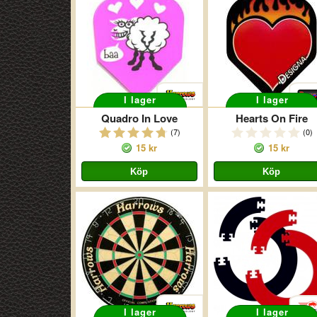
I lager
I lager
Quadro In Love
Hearts On Fire
(7)
(0)
15 kr
15 kr
I lager
I lager