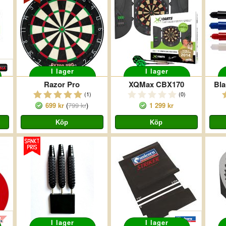
I lager
I lager
Razor Pro
XQMax CBX170
Bla
(1)
(0)
699 kr
(
799 kr
)
1 299 kr
I lager
I lager