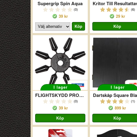
Supergrip Spin Aqua
Kritor Till Resultatta
(0)
(6)
39 kr
29 kr
I lager
I lager
FLIGHTSKYDD PROTECTOR SVART
Dartskåp Square Bl
(0)
(1)
39 kr
899 kr