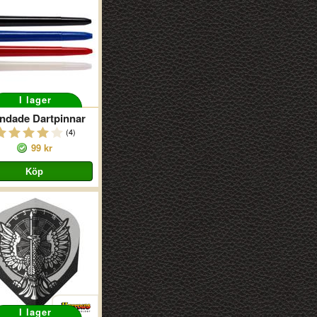
I lager
ndade Dartpinnar
(4)
99 kr
I lager