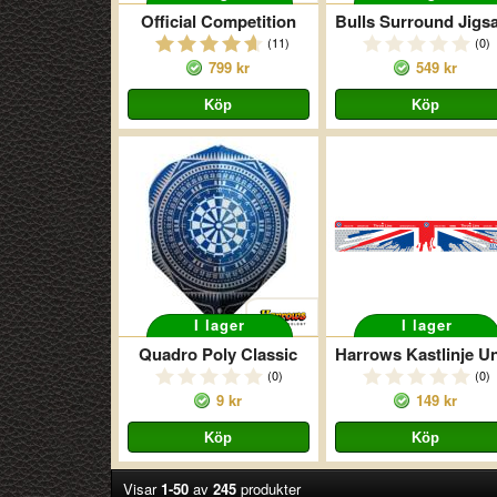
Official Competition
(11)
(0)
799 kr
549 kr
I lager
I lager
Quadro Poly Classic
(0)
(0)
9 kr
149 kr
Visar
1-50
av
245
produkter