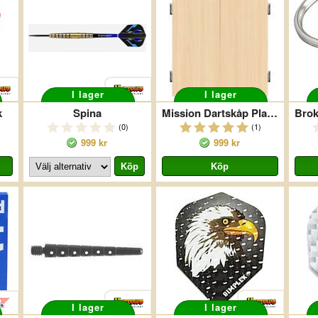
I lager
I lager
k
Spina
Mission Dartskåp Plain Deluxe Ljus Ek
(0)
(1)
999 kr
999 kr
I lager
I lager