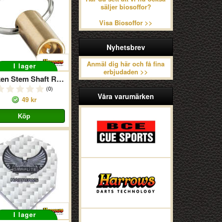
säljer biosoffor?
Visa Biosoffor >>
Nyhetsbrev
Anmäl dig här och få fina
I lager
erbjudaden >>
Broken Stem Shaft Remover
(0)
Våra varumärken
49 kr
I lager