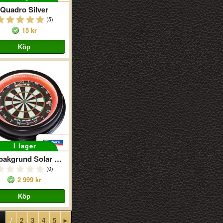
Quadro Silver
(5)
15 kr
I lager
Dartbakgrund Solar Pro
(0)
2 999 kr
1
2
3
4
5
►