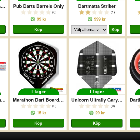
Bulls Surround Jigsaw Svart
Pub Darts Barrels Only
Dartmatta Striker
(0)
(1)
99 kr
999 kr
I lager
I lager
Harrows Kastlinje Union Jack
Marathon Dart Board Std
Unicorn Ultrafly Gary Anderson
(0)
(0)
15 kr
29 kr