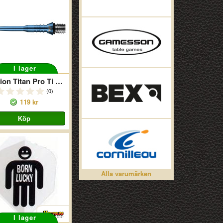
I lager
Mission Titan Pro Ti Conversion Blue
(0)
119 kr
Alla varumärken
I lager