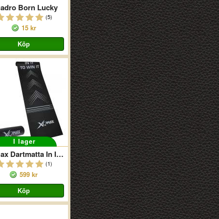
adro Born Lucky
(5)
15 kr
I lager
XQMax Dartmatta In It To Win It
(1)
599 kr