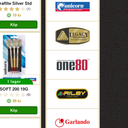
aflite Silver Std
(1)
19 kr
I lager
SOFT 200 19G
(0)
99 kr