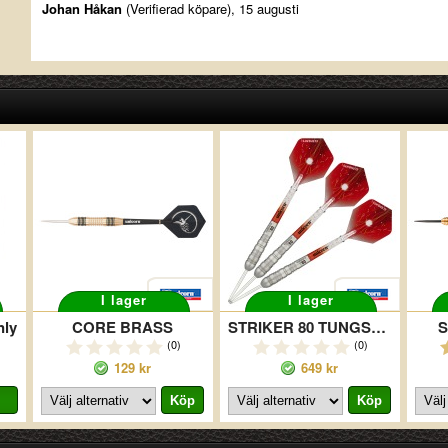
Johan Håkan
(Verifierad köpare), 15 augusti
I lager
I lager
nly
CORE BRASS
STRIKER 80 TUNGSTEN
S
(0)
(0)
129 kr
649 kr