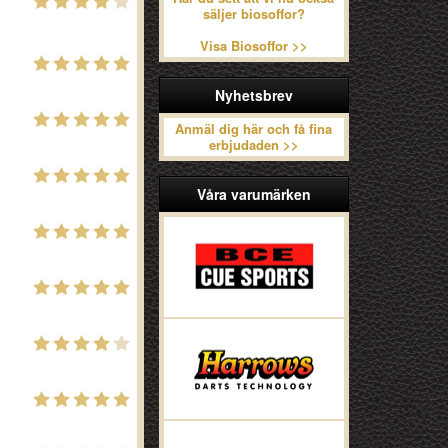
säljer biosoffor?
Visa Biosoffor >>
Nyhetsbrev
Anmäl dig här och få fina
erbjudaden >>
Våra varumärken