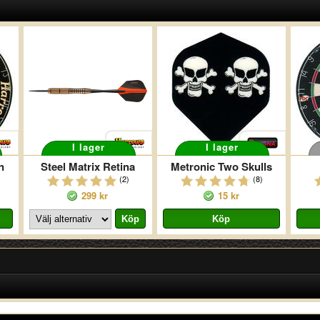
I lager
I lager
n
Steel Matrix Retina
Metronic Two Skulls
(2)
(8)
299 kr
15 kr