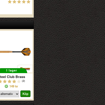
I lager
teel Club Brass
(2)
149 kr