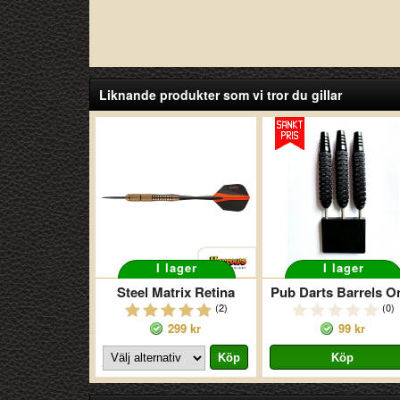
Liknande produkter som vi tror du gillar
I lager
I lager
Steel Matrix Retina
Pub Darts Barrels O
(2)
(0)
299 kr
99 kr