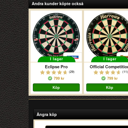
Andra kunder köpte också
I lager
I lager
Eclipse Pro
Official Competitio
(29)
(11)
799 kr
799 kr
Ångra köp