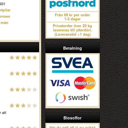
931
rtpilar
Från 69 kr per order
rrows
1-3 dagar
 mån
Privatorder över 20 kg
levereras till ytterdörr.
(Leveranstid +1 dag)
Betalning
 att
Biosoffor
Har du sett att vi nu också