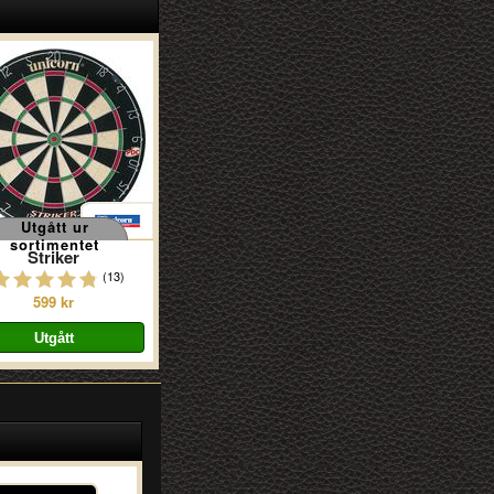
Utgått ur
sortimentet
Striker
(13)
599 kr