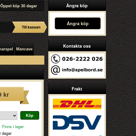
Ångra köp
Öppet köp 30 dagar
Ångra köp
Till kassan
Kontakta oss
arspel
Mancave
Frakt
9 kr
Finns i lager
3 dagar