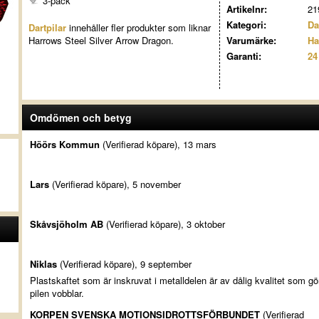
3-pack
Artikelnr:
21
Kategori:
Da
Dartpilar
innehåller fler produkter som liknar
Harrows Steel Silver Arrow Dragon.
Varumärke:
Ha
Garanti:
24
Omdömen och betyg
Höörs Kommun
(Verifierad köpare), 13 mars
Lars
(Verifierad köpare), 5 november
Skåvsjöholm AB
(Verifierad köpare), 3 oktober
Niklas
(Verifierad köpare), 9 september
Plastskaftet som är inskruvat i metalldelen är av dålig kvalitet som gör
pilen vobblar.
KORPEN SVENSKA MOTIONSIDROTTSFÖRBUNDET
(Verifierad