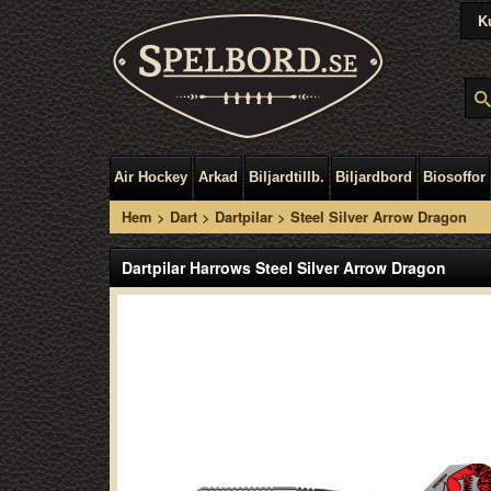
K
Air Hockey
Arkad
Biljardtillb.
Biljardbord
Biosoffor
Hem
>
Dart
>
Dartpilar
>
Steel Silver Arrow Dragon
Dartpilar Harrows Steel Silver Arrow Dragon