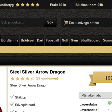
undbetyg
Frakt 69 kr
Skickas inom 24h
Din kundvagn är tom
Bordtennis
Brädspel
Dart
Foosball
Golf
Gym
Shuffleboard
Somm
Steel Silver Arrow Dragon
19
(29 omdömen)
Steel Silver Arrow Dragon
Ståltipp
Lagerstatus:
Silverpläterad
Leveranstid:
1-