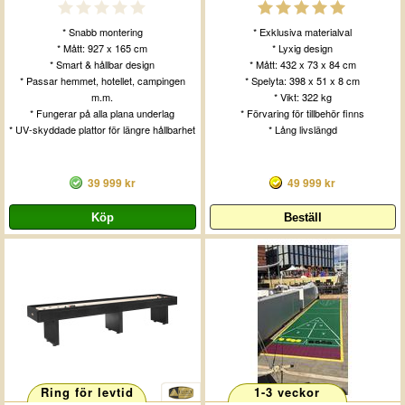
* Snabb montering
* Exklusiva materialval
* Mått: 927 x 165 cm
* Lyxig design
* Smart & hållbar design
* Mått: 432 x 73 x 84 cm
* Passar hemmet, hotellet, campingen
* Spelyta: 398 x 51 x 8 cm
m.m.
* Vikt: 322 kg
* Fungerar på alla plana underlag
* Förvaring för tillbehör finns
* UV-skyddade plattor för längre hållbarhet
* Lång livslängd
39 999 kr
49 999 kr
Ring för levtid
1-3 veckor