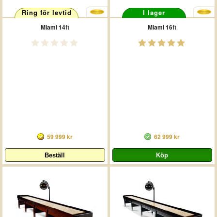
Ring för levtid
I lager
Miami 14ft
Miami 16ft
59 999 kr
62 999 kr