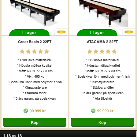
I lager
I lager
Great Basin 2 22FT
ATACAMA 2 22FT
* Exklusiva materialval
* Exklusiva materialval
* Högsta möjliga kvalitet
* Högsta möjliga kvalitet
* Mått: 680 x 77 x 83 cm
* Mått: 680 x 77 x 83 cm
* Vikt: 495 kg
* Spelskiva i lönn med polymer-finish
* Spelskiva i lönn med polymer-finish
* Klimatjusterare
* Klimatjusterare
* Ställbara fötter
* Ställbara fötter
* 5 års garanti på spelskivan
* 5 års garanti på spelskivan
* Alla tillbehör
99 999 kr
99 999 kr
1-18
av
18