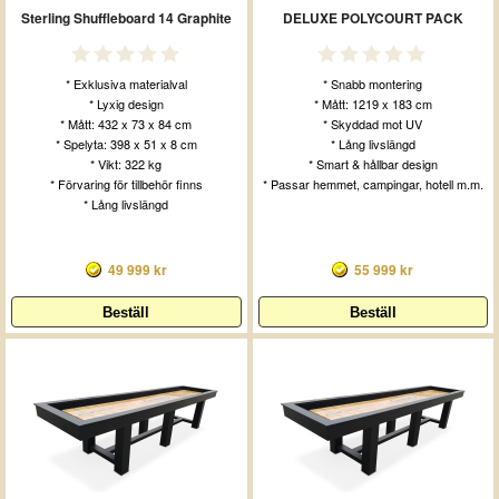
Sterling Shuffleboard 14 Graphite
DELUXE POLYCOURT PACK
* Exklusiva materialval
* Snabb montering
* Lyxig design
* Mått: 1219 x 183 cm
* Mått: 432 x 73 x 84 cm
* Skyddad mot UV
* Spelyta: 398 x 51 x 8 cm
* Lång livslängd
* Vikt: 322 kg
* Smart & hållbar design
* Förvaring för tillbehör finns
* Passar hemmet, campingar, hotell m.m.
* Lång livslängd
49 999 kr
55 999 kr