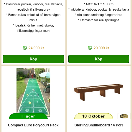
* Inkluderar puckar, klubbor, resultattavla,
* Mått: 671 x 137 cm
regelbok & silikonspray
* Inkluderar klubbor, puckar & resultattavla
* Banan rullas enkelt ut på bara någon
* Alla plana underlag fungerar bra
minut
* Ett måste för alla spelsugna
* Idealisk för hemmet, skolor,
fritidsanläggningar m.m.
24 999 kr
29 999 kr
I lager
10 Oktober
Compact Euro Polycourt Pack
Sterling Shuffleboard 14 Port