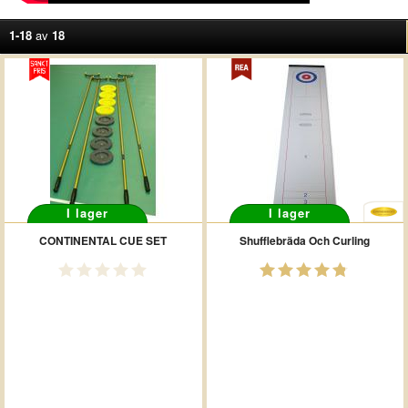
1-18
av
18
I lager
I lager
CONTINENTAL CUE SET
Shufflebräda Och Curling