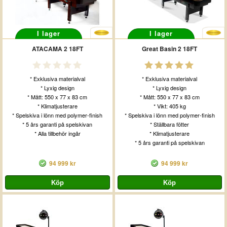
I lager
I lager
ATACAMA 2 18FT
Great Basin 2 18FT
* Exklusiva materialval
* Exklusiva materialval
* Lyxig design
* Lyxig design
* Mått: 550 x 77 x 83 cm
* Mått: 550 x 77 x 83 cm
* Klimatjusterare
* Vikt: 405 kg
* Spelskiva i lönn med polymer-finish
* Spelskiva i lönn med polymer-finish
* 5 års garanti på spelskivan
* Ställbara fötter
* Alla tillbehör ingår
* Klimatjusterare
* 5 års garanti på spelskivan
94 999 kr
94 999 kr