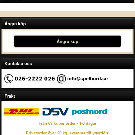
Ångra köp
Ångra köp
Kontakta oss
Frakt
Från 69 kr per order - 1-3 dagar
Privatorder över 20 kg levereras till ytterdörr.