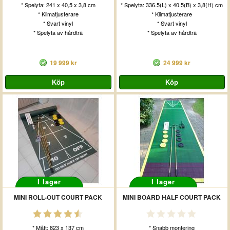
* Spelyta: 241 x 40,5 x 3,8 cm
* Spelyta: 336.5(L) x 40.5(B) x 3,8(H) cm
* Klimatjusterare
* Klimatjusterare
* Svart vinyl
* Svart vinyl
* Spelyta av hårdträ
* Spelyta av hårdträ
19 999 kr
24 999 kr
I lager
I lager
MINI ROLL-OUT COURT PACK
MINI BOARD HALF COURT PACK
* Mått: 823 x 137 cm
* Snabb montering