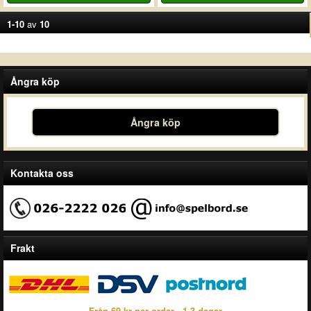
1-10
av
10
Ångra köp
Ångra köp
Kontakta oss
Frakt
Från 69 kr per order - 1-3 dagar