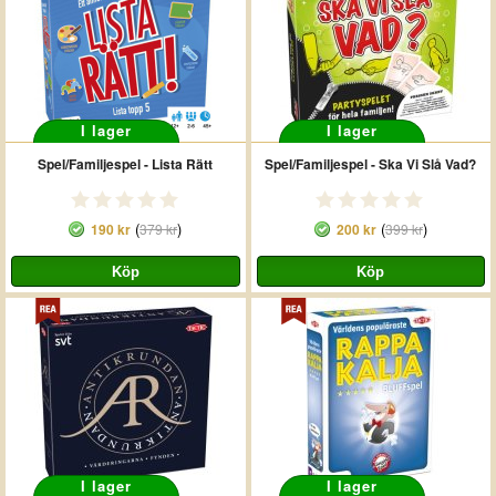
I lager
I lager
Spel/Familjespel - Lista Rätt
Spel/Familjespel - Ska Vi Slå Vad?
(
)
(
)
190 kr
379 kr
200 kr
399 kr
I lager
I lager