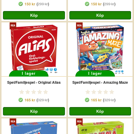
(
)
(
)
150 kr
299 kr
150 kr
299 kr
I lager
I lager
Spel/Familjespel - Original Alias
Spel/Familjespel - Amazing Maze
(
)
(
)
165 kr
329 kr
165 kr
329 kr