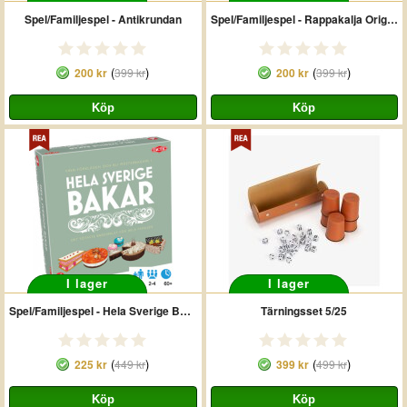
Spel/Familjespel - Antikrundan
Spel/Familjespel - Rappakalja Original
(
)
(
)
200 kr
399 kr
200 kr
399 kr
I lager
I lager
Spel/Familjespel - Hela Sverige Bakar
Tärningsset 5/25
(
)
(
)
225 kr
449 kr
399 kr
499 kr