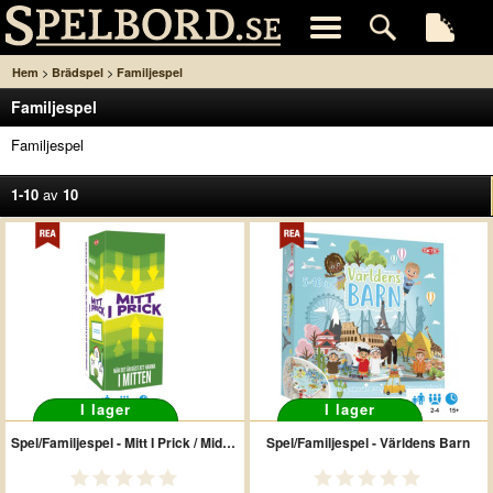
>
>
Hem
Brädspel
Familjespel
Familjespel
Familjespel
1-10
av
10
I lager
I lager
Spel/Familjespel - Mitt I Prick / Middle Man SE
Spel/Familjespel - Världens Barn