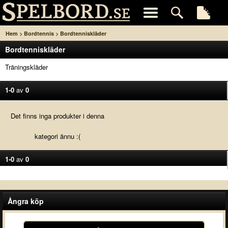
>
>
Hem
Bordtennis
Bordtenniskläder
Bordtenniskläder
Träningskläder
1-0
av
0
Det finns inga produkter i denna
kategori ännu :(
1-0
av
0
Ångra köp