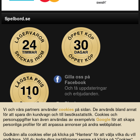
Spelbord.se
Gilla oss på
Facebook
Och få uppdateringar
och erbjudanden.
Blocket
Vår butik på blocket.
Vi och våra partners använder
cookies
på sidan. De används bland annat
för att spara din kundvagn och till besöksstatistik. Cookies och
YouTube
personuppgifter kan även användas av exempelvis
Google
för att skapa
Se våra produkter live
personliga profiler för att anpassa annonser på andra webbplatser.
i vår YouTube-kanal.
Godkänn alla cookies eller på klicka på "Hantera" för att välja vilka du vill
godkänna. Vill du ändra dina inställningar senare så klicka på "Cookies"