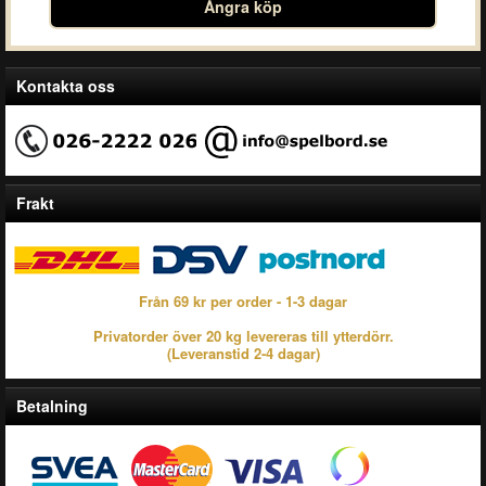
Ångra köp
Kontakta oss
Frakt
Från 69 kr per order - 1-3 dagar
Privatorder över 20 kg levereras till ytterdörr.
(Leveranstid 2-4 dagar)
Betalning