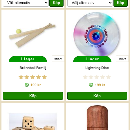
I lager
I lager
Brännboll Familj
Lightning Disc
199 kr
199 kr