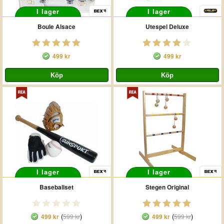
I lager
I lager
Boule Alsace
Utespel Deluxe
499 kr
499 kr
I lager
I lager
Baseballset
Stegen Original
(
)
(
)
499 kr
599 kr
499 kr
599 kr