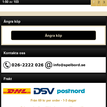
1-50
av
103
1
2
3
Ångra köp
Ångra köp
Kontakta oss
Frakt
Från 69 kr per order - 1-3 dagar