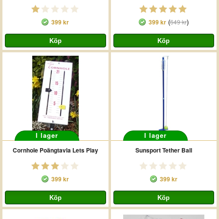
(
)
399 kr
399 kr
649 kr
I lager
I lager
Cornhole Poängtavla Lets Play
Sunsport Tether Ball
399 kr
399 kr