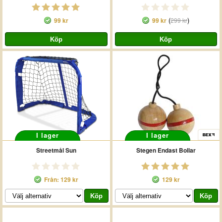
(
)
99 kr
99 kr
299 kr
I lager
I lager
Streetmål Sun
Stegen Endast Bollar
Från: 129 kr
129 kr