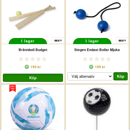
I lager
I lager
Brännboll Budget
Stegen Endast Bollar Mjuka
199 kr
199 kr