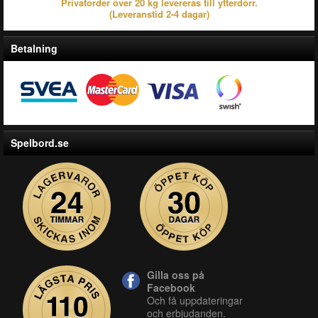
Privatorder över 20 kg levereras till ytterdörr.
(Leveranstid 2-4 dagar)
Betalning
Spelbord.se
Gilla oss på
Facebook
Och få uppdateringar
och erbjudanden.