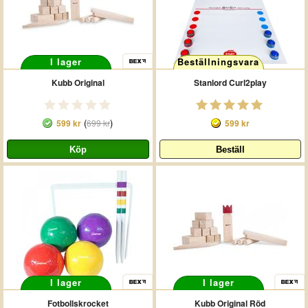
I lager
Beställningsvara
Kubb Original
Stanlord Curl2play
(
)
599 kr
699 kr
599 kr
I lager
I lager
Fotbollskrocket
Kubb Original Röd