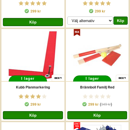
299 kr
299 kr
I lager
I lager
Kubb Planmarkering
Brännboll Familj Red
(
)
299 kr
299 kr
349 kr