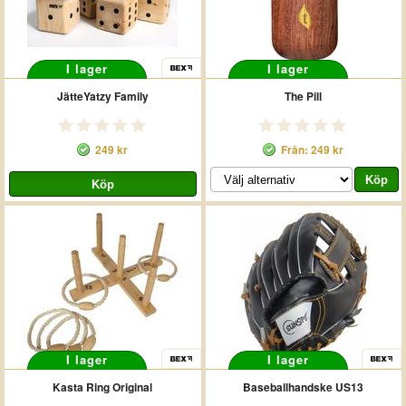
I lager
I lager
JätteYatzy Family
The Pill
249 kr
Från: 249 kr
I lager
I lager
Kasta Ring Original
Baseballhandske US13