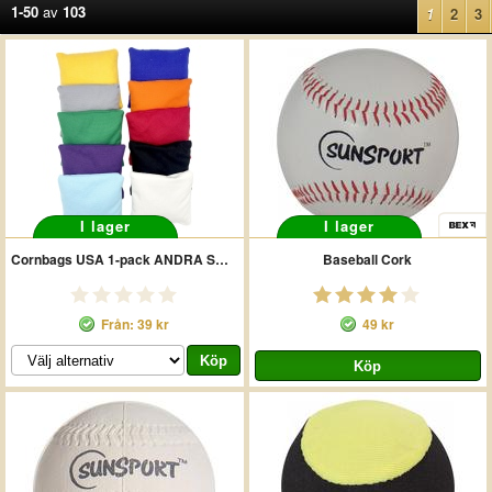
1-50
av
103
1
2
3
I lager
I lager
Cornbags USA 1-pack ANDRA SORTERING
Baseball Cork
Från: 39 kr
49 kr