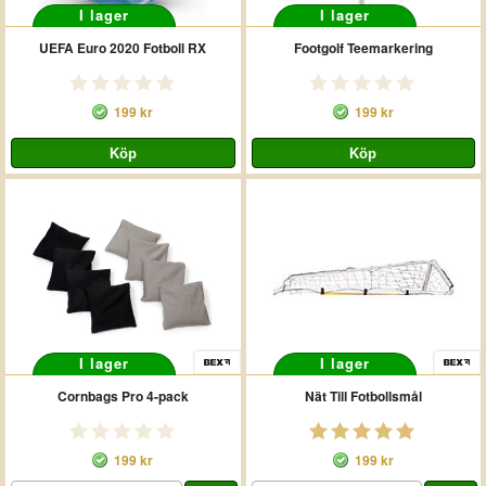
I lager
I lager
UEFA Euro 2020 Fotboll RX
Footgolf Teemarkering
199 kr
199 kr
I lager
I lager
Cornbags Pro 4-pack
Nät Till Fotbollsmål
199 kr
199 kr