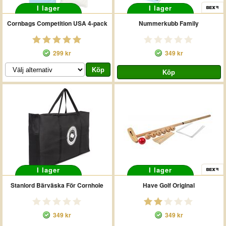
I lager
I lager
Cornbags Competition USA 4-pack
Nummerkubb Family
299 kr
349 kr
I lager
I lager
Stanlord Bärväska För Cornhole
Have Golf Original
349 kr
349 kr