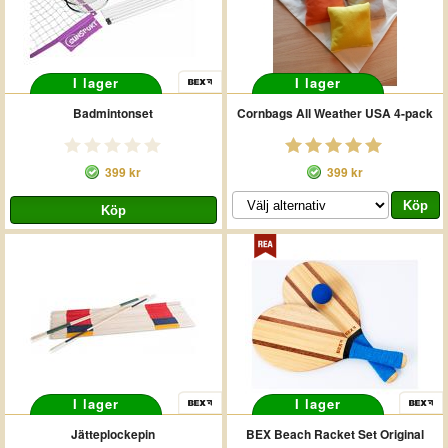
I lager
I lager
Badmintonset
Cornbags All Weather USA 4-pack
399 kr
399 kr
I lager
I lager
Jätteplockepin
BEX Beach Racket Set Original