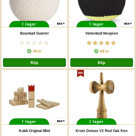
I lager
I lager
Baseball Gummi
Vattenboll Neopren
49 kr
69 kr
I lager
I lager
Kubb Original Mini
Krom Deluxe V2 Red Oak Ken