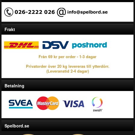
Frakt
Från 69 kr per order - 1-3 dagar
Privatorder över 20 kg levereras till ytterdörr.
(Leveranstid 2-4 dagar)
Betalning
Spelbord.se