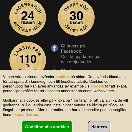
Gilla oss på
Facebook
Och få uppdateringar
och erbjudanden.
Blocket
Vår butik på blocket.
Vi och våra partners använder
cookies
på sidan. De används bland annat
för att spara din kundvagn och till besöksstatistik. Cookies och
YouTube
personuppgifter kan även användas av exempelvis
Google
för att skapa
Se våra produkter live
personliga profiler för att anpassa annonser på andra webbplatser.
i vår YouTube-kanal.
Godkänn alla cookies eller på klicka på "Hantera" för att välja vilka du vill
godkänna. Vill du ändra dina inställningar senare så klicka på "Cookies"
längst ner på sidan. Mer information om hur vi behandlar personuppgifter
Copyright © 2004-2026 Lagsidan AB
finns i
köpvillkoren
.
FAQ
|
Om oss
|
Köpvillkor
|
Cookies
|
Kontakta oss