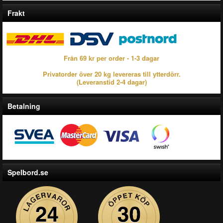
Frakt
Från 69 kr per order - 1-3 dagar
Privatorder över 20 kg levereras till ytterdörr.
(Leveranstid 2-4 dagar)
Betalning
Spelbord.se