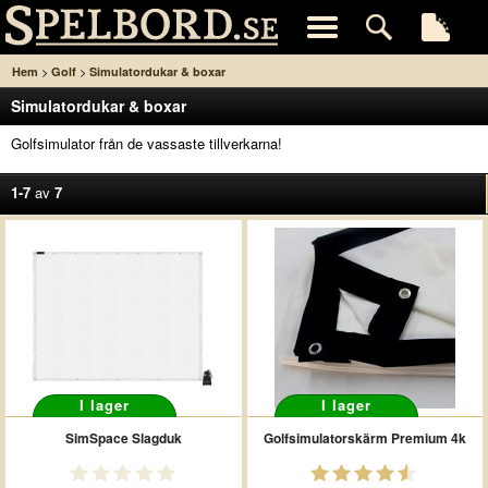
>
>
Hem
Golf
Simulatordukar & boxar
Simulatordukar & boxar
Golfsimulator från de vassaste tillverkarna!
1-7
av
7
I lager
I lager
SimSpace Slagduk
Golfsimulatorskärm Premium 4k