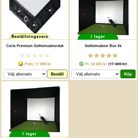
Beställningsvara
I lager
Carls Premium Golfsimulatorduk
Golfsimulator Box 4k
(
17 499 kr
)
Från: 11 999 kr
Fr.
16 495 kr
I lager