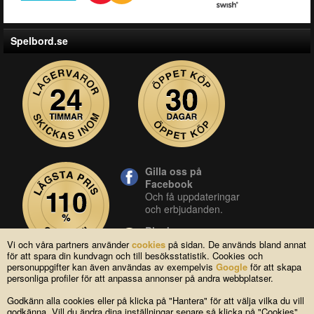
Spelbord.se
Gilla oss på
Facebook
Och få uppdateringar
och erbjudanden.
Blocket
Vår butik på blocket.
Vi och våra partners använder
cookies
på sidan. De används bland annat
för att spara din kundvagn och till besöksstatistik. Cookies och
YouTube
personuppgifter kan även användas av exempelvis
Google
för att skapa
Se våra produkter live
personliga profiler för att anpassa annonser på andra webbplatser.
i vår YouTube-kanal.
Godkänn alla cookies eller på klicka på "Hantera" för att välja vilka du vill
godkänna. Vill du ändra dina inställningar senare så klicka på "Cookies"