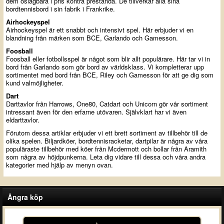
dem oslagbara i pris kontra prestanda. De tillverkar alla sina
bordtennisbord i sin fabrik i Frankrike.
Airhockeyspel
Airhockeyspel är ett snabbt och intensivt spel. Här erbjuder vi en
blandning från märken som BCE, Garlando och Gamesson.
Foosball
Foosball eller fotbollsspel är något som blir allt populärare. Här tar vi in
bord från Garlando som gör bord av världsklass. Vi kompletterar upp
sortimentet med bord från BCE, Riley och Gamesson för att ge dig som
kund valmöjligheter.
Dart
Darttavlor från Harrows, One80, Catdart och Unicorn gör vår sortiment
intressant även för den erfarne utövaren. Självklart har vi även
eldarttavlor.
Förutom dessa artiklar erbjuder vi ett brett sortiment av tillbehör till de
olika spelen. Biljardköer, bordtennisracketar, dartpilar är några av våra
populäraste tillbehör med köer från Mcdermott och bollar från Aramith
som några av höjdpunkerna. Leta dig vidare till dessa och våra andra
kategorier med hjälp av menyn ovan.
Ångra köp