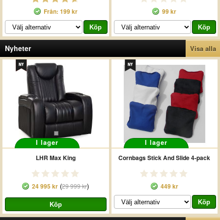
Från: 199 kr
99 kr
Nyheter
Visa alla
I lager
I lager
LHR Max King
Cornbags Stick And Slide 4-pack
(
)
24 995 kr
29 999 kr
449 kr