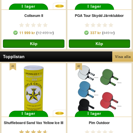
I lager
I lager
Coliseum II
PGA Tour Skydd Järnklubbor
(
)
(
)
11 999 kr
12 499 kr
337 kr
449 kr
Topplistan
Visa alla
I lager
I lager
Shuffleboard Sand Vax Yellow Ice III
Pim Outdoor