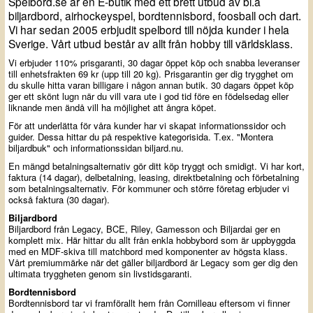
Spelbord.se är en E-butik med ett brett utbud av bl.a
biljardbord, airhockeyspel, bordtennisbord, foosball och dart.
Vi har sedan 2005 erbjudit spelbord till nöjda kunder i hela
Sverige. Vårt utbud består av allt från hobby till världsklass.
Vi erbjuder 110% prisgaranti, 30 dagar öppet köp och snabba leveranser
till enhetsfrakten 69 kr (upp till 20 kg). Prisgarantin ger dig trygghet om
du skulle hitta varan billigare i någon annan butik. 30 dagars öppet köp
ger ett skönt lugn när du vill vara ute i god tid före en födelsedag eller
liknande men ändå vill ha möjlighet att ångra köpet.
För att underlätta för våra kunder har vi skapat informationssidor och
guider. Dessa hittar du på respektive kategorisida. T.ex. "Montera
biljardbuk" och informationssidan biljard.nu.
En mängd betalningsalternativ gör ditt köp tryggt och smidigt. Vi har kort,
faktura (14 dagar), delbetalning, leasing, direktbetalning och förbetalning
som betalningsalternativ. För kommuner och större företag erbjuder vi
också faktura (30 dagar).
Biljardbord
Biljardbord från Legacy, BCE, Riley, Gamesson och Biljardai ger en
komplett mix. Här hittar du allt från enkla hobbybord som är uppbyggda
med en MDF-skiva till matchbord med komponenter av högsta klass.
Vårt premiummärke när det gäller biljardbord är Legacy som ger dig den
ultimata tryggheten genom sin livstidsgaranti.
Bordtennisbord
Bordtennisbord tar vi framförallt hem från Cornilleau eftersom vi finner