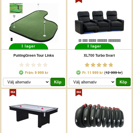
I lager
I lager
PuttingGreen Tour Links
XL700 Turbo Svart
(
12 999 kr
)
Från: 9 999 kr
Fr.
11 999 kr