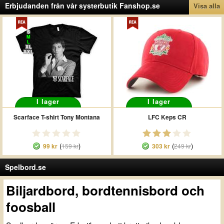
Erbjudanden från vår systerbutik Fanshop.se
Visa alla
S
M
L
XL
XXL
I lager
I lager
Scarface T-shirt Tony Montana
LFC Keps CR
(
)
(
)
99 kr
159 kr
303 kr
249 kr
Spelbord.se
Biljardbord, bordtennisbord och
foosball