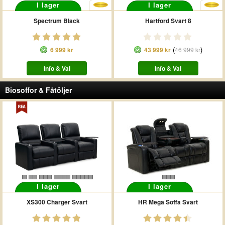
I lager
I lager
Spectrum Black
Hartford Svart 8
(
)
6 999 kr
43 999 kr
46 999 kr
Info & Val
Info & Val
Biosoffor & Fåtöljer
I lager
I lager
XS300 Charger Svart
HR Mega Soffa Svart