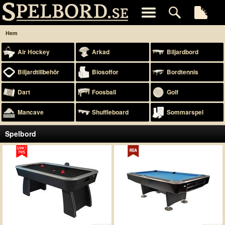
Hem
Air Hockey
Arkad
Biljardbord
Biljardtillbehör
Biosoffor
Bordtennis
Dart
Foosball
Golf
Mancave
Shuffleboard
Sommarspel
Spelbord