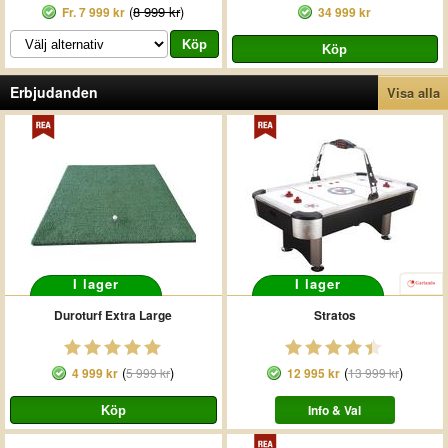
(
8 999 kr
)
Fr.
7 999 kr
34 999 kr
Erbjudanden
Visa alla
I lager
I lager
Duroturf Extra Large
Stratos
(
)
(
)
4 999 kr
5 999 kr
12 995 kr
13 999 kr
Info & Val