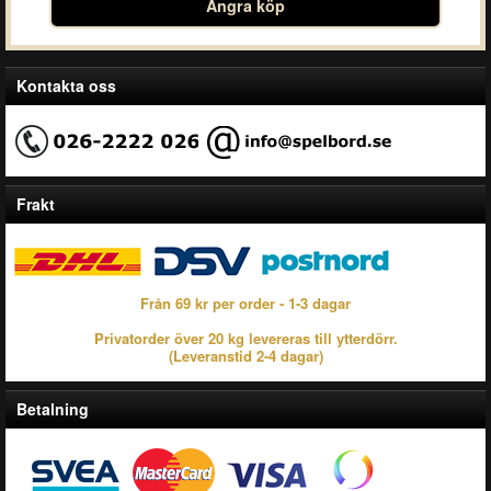
Ångra köp
Kontakta oss
Frakt
Från 69 kr per order - 1-3 dagar
Privatorder över 20 kg levereras till ytterdörr.
(Leveranstid 2-4 dagar)
Betalning