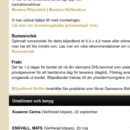
instruktionsfilmer.
Montera Biljardduk
|
Montera Skifferskiva
Vi kan också hjälpa till med monteringen.
Läs mer om monteringshjälp (prisexempel mm).
Rumsstorlek
Optimalt rumsstorlek för detta biljardbord är 5,3 x 4,2 meter eller stö
man har ett lite mindre rum. Läs mer om våra rekommendationer om ru
Rumsstorlek
Frakt
Det tar 1-2 dagar för bordet att nå din närmaste DHL-terminal som sed
privatpersoner för att bestämma dag för leverans (dagtid). Företag avi
omgående ut bordet. Biljardbordet fraktas till din ytterdörr/tomtgräns (in
Biljardbord Skiffer
innehåller fler produkter som liknar Gamesson Bal
Omdömen och betyg
Susanne Carina
(Verifierad köpare), 22 september
ENGVALL, MATS
(Verifierad köpare), 23 maj