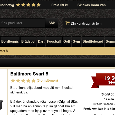
undbetyg
Frakt 69 kr
Skickas inom 24h
Din kundvagn är tom
Bordtennis
Brädspel
Dart
Foosball
Golf
Gym
Shuffleboard
Somm
art 8
Baltimore Svart 8
19 5
(3 omdömen)
(
23 9
Ett stilrent biljardbord med 25 mm 3-delad
skifferskiva.
15 600,00
12 mån r
Blå duk är standard (Gamesson Original Blå).
1625 kr / månad (a
Vill man ha en annan färg så går det bra att
Produkten kan inte hämt
uppgradera med hjälp av menyn till höger. Att