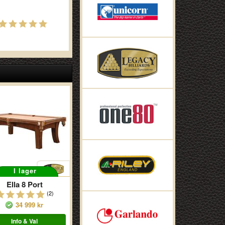
I lager
Ella 8 Port
(2)
34 999 kr
Info & Val