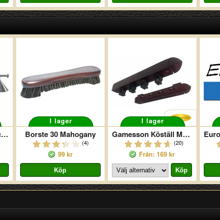
I lager
I lager
Biljardlampa Elegance 3 Silver
Borste 30 Mahogany
Gamesson Köställ Mahogny
(4)
(20)
99 kr
Från: 169 kr