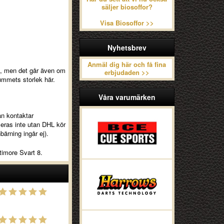
säljer biosoffor?
Visa Biosoffor >>
Nyhetsbrev
Anmäl dig här och få fina
rre, men det går även om
erbjudaden >>
mmets storlek här.
Våra varumärken
an kontaktar
seras inte utan DHL kör
bärning ingår ej).
timore Svart 8.