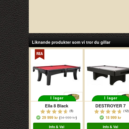
Liknande produkter som vi tror du gillar
I lager
I lager
Ella 8 Black
DESTROYER 7
(5)
(12)
29 999 kr
(
34 999 kr
)
18 999 kr
Info & Val
Info & Val