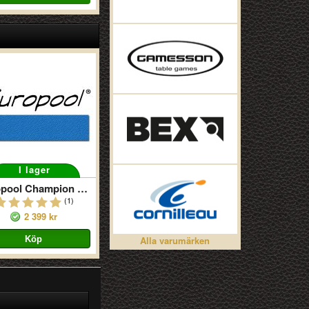
I lager
Europool Champion Blue 9
(1)
2 399 kr
Alla varumärken