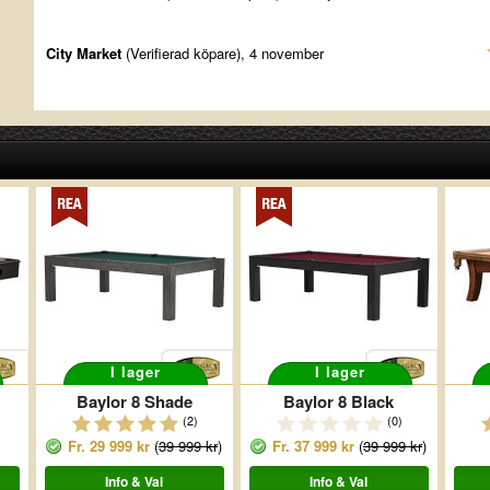
City Market
(Verifierad köpare), 4 november
I lager
I lager
Baylor 8 Shade
Baylor 8 Black
(2)
(0)
Fr.
29 999 kr
(
39 999 kr
)
Fr.
37 999 kr
(
39 999 kr
)
Info & Val
Info & Val