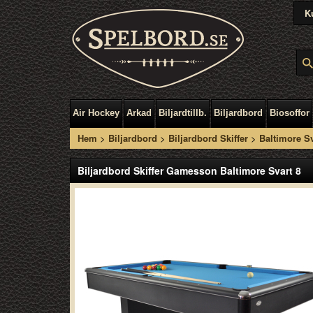
K
Air Hockey
Arkad
Biljardtillb.
Biljardbord
Biosoffor
Hem
>
Biljardbord
>
Biljardbord Skiffer
>
Baltimore Sv
Biljardbord Skiffer Gamesson Baltimore Svart 8