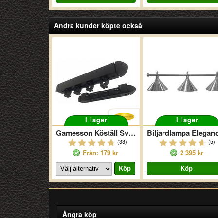
Andra kunder köpte också
I lager
I lager
Gamesson Köställ Svart
(33)
(5)
Från: 179 kr
2 395 kr
Ångra köp