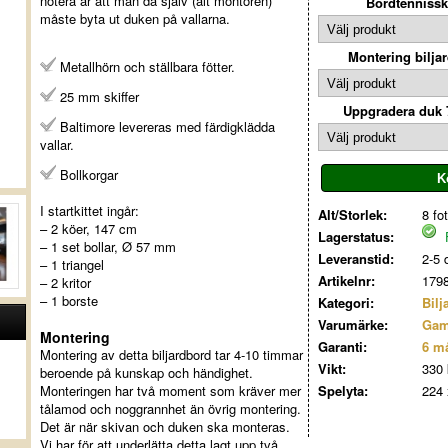
notera är att man då själv (alt montören)
Bordtennissk
måste byta ut duken på vallarna.
Montering bilja
Metallhörn och ställbara fötter.
25 mm skiffer
Uppgradera duk 7
Baltimore levereras med färdigklädda
vallar.
Bollkorgar
I startkittet ingår:
Alt/Storlek:
8 fot
– 2 köer, 147 cm
Lagerstatus:
F
– 1 set bollar, Ø 57 mm
Leveranstid:
2-5 
– 1 triangel
Artikelnr:
179
– 2 kritor
– 1 borste
Kategori:
Bilj
Varumärke:
Gam
Montering
Garanti:
6 m
Montering av detta biljardbord tar 4-10 timmar
Vikt:
330 
beroende på kunskap och händighet.
Monteringen har två moment som kräver mer
Spelyta:
224 
tålamod och noggrannhet än övrig montering.
Det är när skivan och duken ska monteras.
Vi har för att underlätta detta lagt upp två