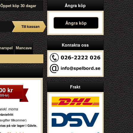
Ångra köp
Öppet köp 30 dagar
Ångra köp
Till kassan
Kontakta oss
arspel
Mancave
Frakt
00 kr
99 kr
)
 exkl. moms
äntefritt
vgifter tillkommer)
as på vår lager i Gävle.