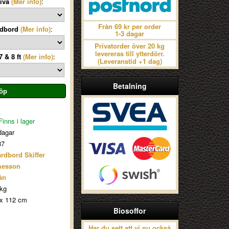
iva
(Mer info)
:
Från 69 kr per order
rdbord
(Mer info)
:
1-3 dagar
Privatorder över 20 kg
levereras till ytterdörr.
 & 8 ft
(Mer info)
:
(Leveranstid +1 dag)
Betalning
inns i lager
dagar
87
ardbord Skiffer
esson
ån
kg
x 112 cm
Biosoffor
Har du sett att vi nu också