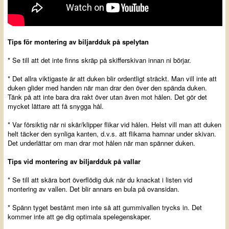
Tips för montering av biljardduk på spelytan
* Se till att det inte finns skräp på skifferskivan innan ni börjar.
* Det allra viktigaste är att duken blir ordentligt sträckt. Man vill inte att
duken glider med handen när man drar den över den spända duken.
Tänk på att inte bara dra rakt över utan även mot hålen. Det gör det
mycket lättare att få snygga hål.
* Var försiktig när ni skär/klipper flikar vid hålen. Helst vill man att duken
helt täcker den synliga kanten, d.v.s. att flikarna hamnar under skivan.
Det underlättar om man drar mot hålen när man spänner duken.
Tips vid montering av biljardduk på vallar
* Se till att skära bort överflödig duk när du knackat i listen vid
montering av vallen. Det blir annars en bula på ovansidan.
* Spänn tyget bestämt men inte så att gummivallen trycks in. Det
kommer inte att ge dig optimala spelegenskaper.