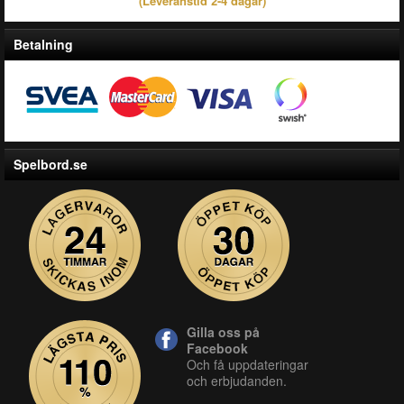
(Leveranstid 2-4 dagar)
Betalning
Spelbord.se
Gilla oss på
Facebook
Och få uppdateringar
och erbjudanden.