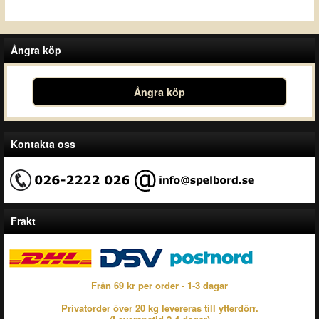
Ångra köp
Ångra köp
Kontakta oss
Frakt
Från 69 kr per order - 1-3 dagar
Privatorder över 20 kg levereras till ytterdörr.