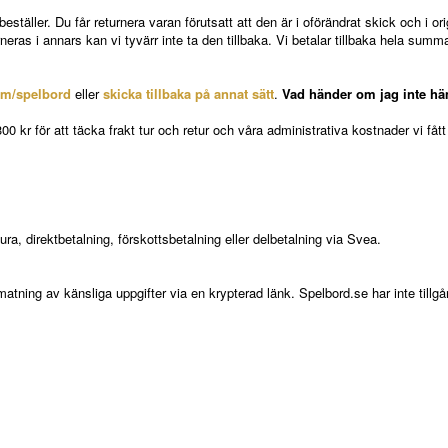
beställer. Du får returnera varan förutsatt att den är i oförändrat skick och i or
as i annars kan vi tyvärr inte ta den tillbaka. Vi betalar tillbaka hela summan
om/spelbord
eller
skicka tillbaka på annat sätt
.
Vad händer om jag inte häm
0 kr för att täcka frakt tur och retur och våra administrativa kostnader vi få
ra, direktbetalning, förskottsbetalning eller delbetalning via Svea.
atning av känsliga uppgifter via en krypterad länk. Spelbord.se har inte tillgån