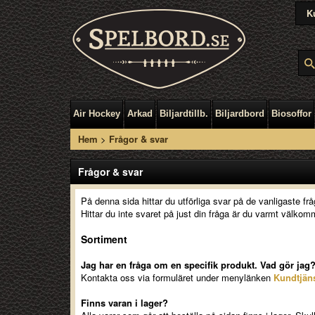
K
Air Hockey
Arkad
Biljardtillb.
Biljardbord
Biosoffor
Hem
>
Frågor & svar
Frågor & svar
På denna sida hittar du utförliga svar på de vanligaste frå
Hittar du inte svaret på just din fråga är du varmt välkom
Sortiment
Jag har en fråga om en specifik produkt. Vad gör jag
Kontakta oss via formuläret under menylänken
Kundtjän
Finns varan i lager?