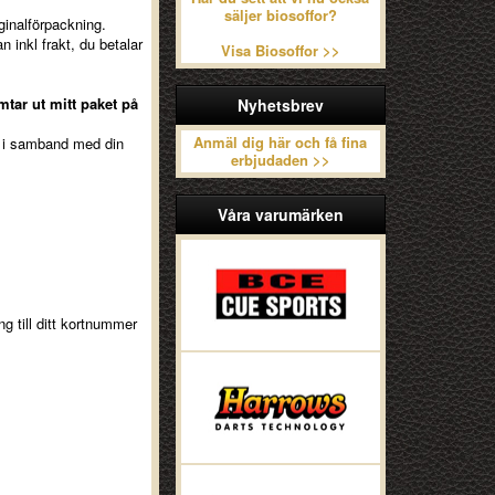
säljer biosoffor?
iginalförpackning.
 inkl frakt, du betalar
Visa Biosoffor >>
tar ut mitt paket på
Nyhetsbrev
Anmäl dig här och få fina
tt i samband med din
erbjudaden >>
Våra varumärken
g till ditt kortnummer