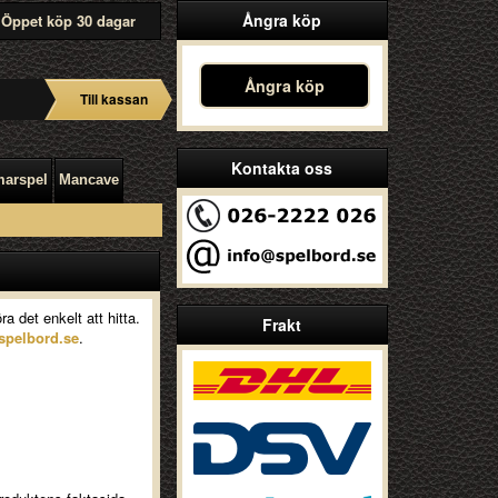
Ångra köp
Öppet köp 30 dagar
Ångra köp
Till kassan
Kontakta oss
arspel
Mancave
a det enkelt att hitta.
Frakt
spelbord.se
.