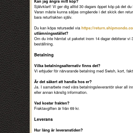
Kan jag ångra mitt köp?
Självklart! Vi ger dig alltid 30 dagars öppet köp på det du 
Varan måste kunna säljas omgående i det skick den returner
bara returfrakten själv.
Du kan köpa retursedel via
https://return.shipmondo.c
utlämningsstället?
Om du inte hämtat ut paketet inom 14 dagar debiterar vi 30
beställning.
Betalning
Vilka betalningsalternativ finns det?
Vi erbjuder för närvarande betalning med Swish, kort, faktu
Är det säkert att handla hos er?
Ja. I samarbete med våra betalningsleverantör sker all inm
eller annan känslig information.
Vad kostar frakten?
Fraktavgiften är från 69 kr.
Leverans
Hur lång är leveranstiden?