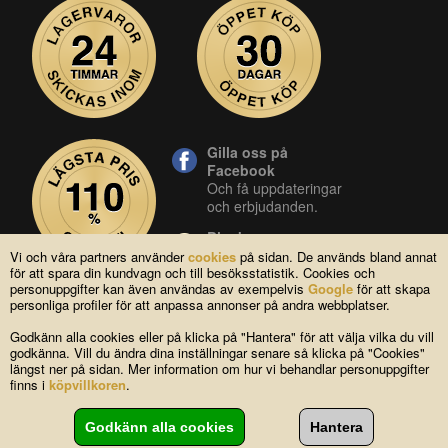
Gilla oss på
Facebook
Och få uppdateringar
och erbjudanden.
Blocket
Vår butik på blocket.
Vi och våra partners använder
cookies
på sidan. De används bland annat
för att spara din kundvagn och till besöksstatistik. Cookies och
YouTube
personuppgifter kan även användas av exempelvis
Google
för att skapa
Se våra produkter live
personliga profiler för att anpassa annonser på andra webbplatser.
i vår YouTube-kanal.
Godkänn alla cookies eller på klicka på "Hantera" för att välja vilka du vill
godkänna. Vill du ändra dina inställningar senare så klicka på "Cookies"
längst ner på sidan. Mer information om hur vi behandlar personuppgifter
Copyright © 2004-2026 Lagsidan AB
finns i
köpvillkoren
.
FAQ
|
Om oss
|
Köpvillkor
|
Cookies
|
Kontakta oss