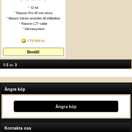
* 12 fot
* Rasson Pro 45 mm skiva
* Massiv träram ansluten till stålbalkar
* Rasson L77-vallar
* Värmesystem
179 999 kr
1-3
av
3
Ångra köp
Ångra köp
Kontakta oss