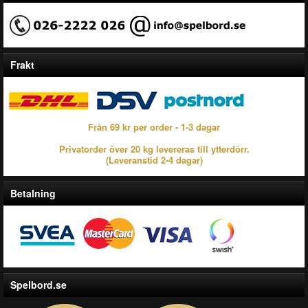
Frakt
Från 69 kr per order - 1-3 dagar
Privatorder över 20 kg levereras till ytterdörr.
(Leveranstid 2-4 dagar)
Betalning
Spelbord.se