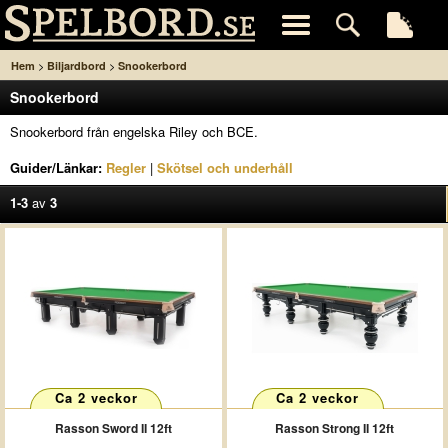
>
>
Hem
Biljardbord
Snookerbord
Snookerbord
Snookerbord från engelska Riley och BCE.
Guider/Länkar:
Regler
|
Skötsel och underhåll
1-3
av
3
Ca 2 veckor
Ca 2 veckor
Rasson Sword II 12ft
Rasson Strong II 12ft