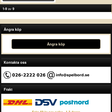
1-9
av
9
Ångra köp
Ångra köp
Kontakta oss
Frakt
Från 69 kr per order - 1-3 dagar