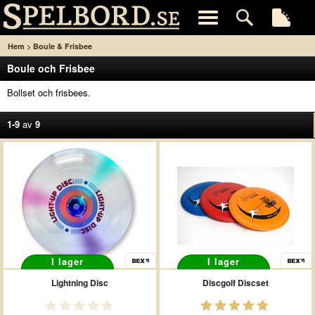
>
Hem
Boule & Frisbee
Boule och Frisbee
Bollset och frisbees.
1-9
av
9
I lager
I lager
Lightning Disc
Discgolf Discset