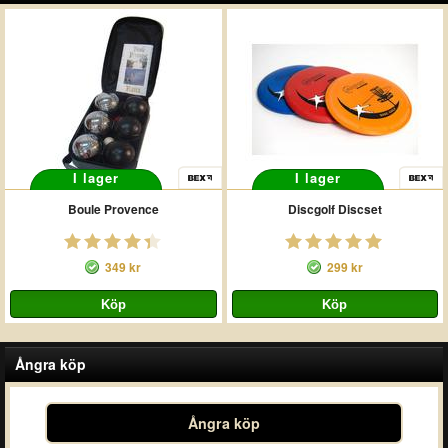
I lager
I lager
Boule Provence
Discgolf Discset
349 kr
299 kr
Ångra köp
Ångra köp