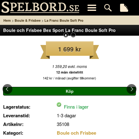
>
>
Hem
Boule & Frisbee
La Franc Boule Soft Pro
Boule och Frisbee Bex Sport La Franc Boule Soft Pro
1 699 kr
1 359,20 exkl. moms
12 mån räntefritt
142 kr / månad (avgifter tillkommer)
Lagerstatus:
Finns i lager
Leveranstid:
1-3 dagar
Artikelnr:
35108
Kategori:
Boule och Frisbee