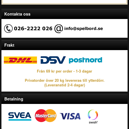
Kontakta oss
Frakt
Från 69 kr per order - 1-3 dagar
Privatorder över 20 kg levereras till ytterdörr.
(Leveranstid 2-4 dagar)
Betalning