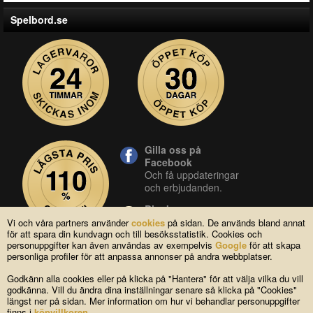
Spelbord.se
Gilla oss på
Facebook
Och få uppdateringar
och erbjudanden.
Blocket
Vår butik på blocket.
Vi och våra partners använder
cookies
på sidan. De används bland annat
för att spara din kundvagn och till besöksstatistik. Cookies och
YouTube
personuppgifter kan även användas av exempelvis
Google
för att skapa
Se våra produkter live
personliga profiler för att anpassa annonser på andra webbplatser.
i vår YouTube-kanal.
Godkänn alla cookies eller på klicka på "Hantera" för att välja vilka du vill
godkänna. Vill du ändra dina inställningar senare så klicka på "Cookies"
längst ner på sidan. Mer information om hur vi behandlar personuppgifter
Copyright © 2004-2026 Lagsidan AB
finns i
köpvillkoren
.