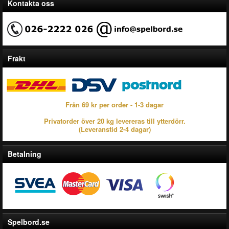
Kontakta oss
Frakt
Från 69 kr per order - 1-3 dagar
Privatorder över 20 kg levereras till ytterdörr.
(Leveranstid 2-4 dagar)
Betalning
Spelbord.se