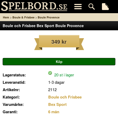
>
>
Hem
Boule & Frisbee
Boule Provence
Boule och Frisbee Bex Sport Boule Provence
349 kr
Lagerstatus:
20 st i lager
Leveranstid:
1-3 dagar
Artikelnr:
2112
Kategori:
Boule och Frisbee
Varumärke:
Bex Sport
Garanti:
6 mån