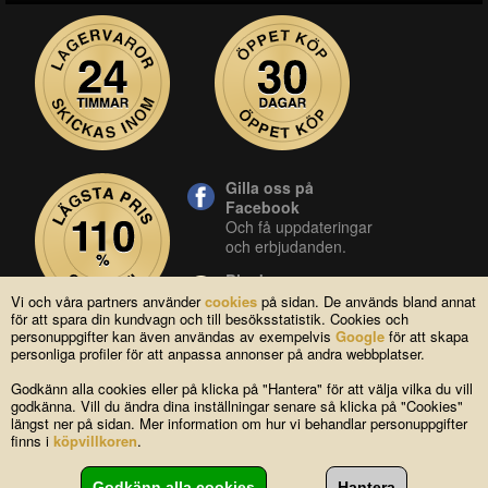
Gilla oss på
Facebook
Och få uppdateringar
och erbjudanden.
Blocket
Vår butik på blocket.
Vi och våra partners använder
cookies
på sidan. De används bland annat
för att spara din kundvagn och till besöksstatistik. Cookies och
YouTube
personuppgifter kan även användas av exempelvis
Google
för att skapa
Se våra produkter live
personliga profiler för att anpassa annonser på andra webbplatser.
i vår YouTube-kanal.
Godkänn alla cookies eller på klicka på "Hantera" för att välja vilka du vill
godkänna. Vill du ändra dina inställningar senare så klicka på "Cookies"
längst ner på sidan. Mer information om hur vi behandlar personuppgifter
Copyright © 2004-2026 Lagsidan AB
finns i
köpvillkoren
.
FAQ
|
Om oss
|
Köpvillkor
|
Cookies
|
Kontakta oss