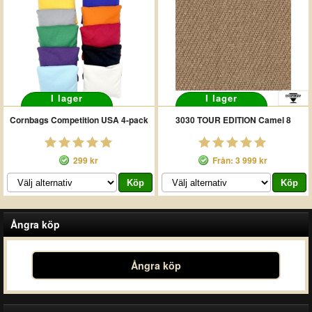
I lager
I lager
Cornbags Competition USA 4-pack
3030 TOUR EDITION Camel 8
299 kr
Från: 3 999 kr
Ångra köp
Ångra köp