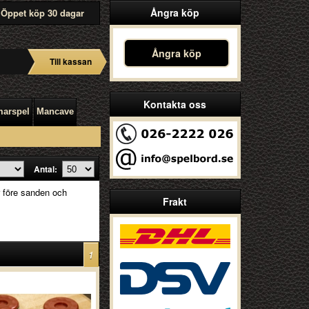
Ångra köp
Öppet köp 30 dagar
Ångra köp
Till kassan
Kontakta oss
arspel
Mancave
Antal:
r före sanden och
Frakt
1