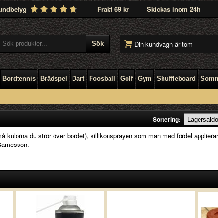
undbetyg
Frakt 69 kr
Skickas inom 24h
Din kundvagn är tom
Bordtennis
Brädspel
Dart
Foosball
Golf
Gym
Shuffleboard
Somm
Sortering:
 små kulorna du strör över bordet), sillikonsprayen som man med fördel appliera
 Gamesson.