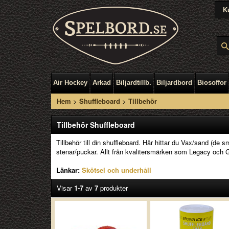
K
Air Hockey
Arkad
Biljardtillb.
Biljardbord
Biosoffor
Hem
>
Shuffleboard
>
Tillbehör
Tillbehör Shuffleboard
Tillbehör till din shuffleboard. Här hittar du Vax/sand (de
stenar/puckar. Allt från kvalitersmärken som Legacy och
Länkar:
Skötsel och underhåll
Visar
1-7
av
7
produkter