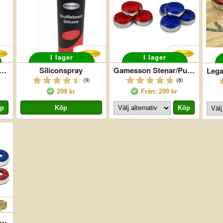
I lager
I lager
eboard Sand Vax Yellow Ice III
Siliconspray
Gamesson Stenar/Puckar Shuffleboard
(9)
(8)
299 kr
Från: 299 kr
nar/Puckar Shuffleboard Small