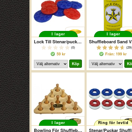
I lager
I lager
Lock Till Stenar/puckar Gamesson
Shuffl
(0)
(29)
59 kr
Från: 199 kr
I lager
Ring för levtid
Bowling För Shuffleboard
Ste