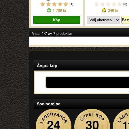
(1)
(0)
1 799 kr
249 kr
Visar
1-7
av
7
produkter
Ångra köp
Spelbord.se