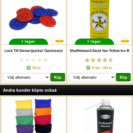
I lager
I lager
Lock Till Stenar/puckar Gamesson
Shuffleboard Sand Vax Yellow Ice III
59 kr
Från: 199 kr
Andra kunder köpte också