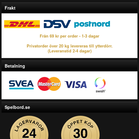
Frakt
Från 69 kr per order - 1-3 dagar
Privatorder över 20 kg levereras till ytterdörr.
(Leveranstid 2-4 dagar)
Betalning
Spelbord.se