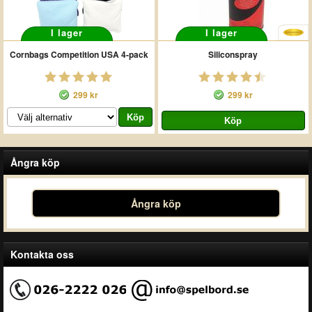
I lager
I lager
Cornbags Competition USA 4-pack
Siliconspray
299 kr
299 kr
Ångra köp
Ångra köp
Kontakta oss