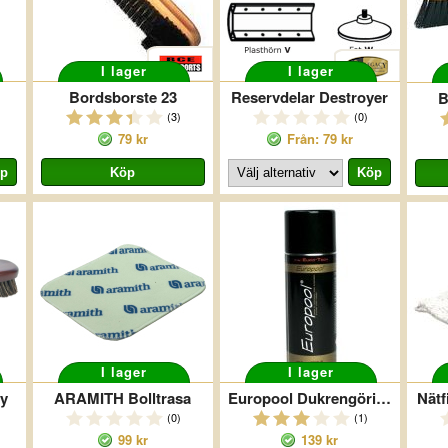
I lager
I lager
Bordsborste 23
Reservdelar Destroyer
B
(3)
(0)
79 kr
Från: 79 kr
I lager
I lager
y
ARAMITH Bolltrasa
Europool Dukrengöring
Nätf
(0)
(1)
99 kr
139 kr