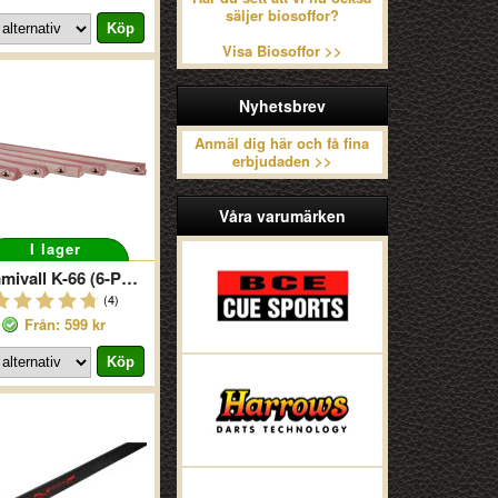
säljer biosoffor?
Visa Biosoffor >>
Nyhetsbrev
Anmäl dig här och få fina
erbjudaden >>
Våra varumärken
I lager
Gummivall K-66 (6-Pack)
(4)
Från: 599 kr