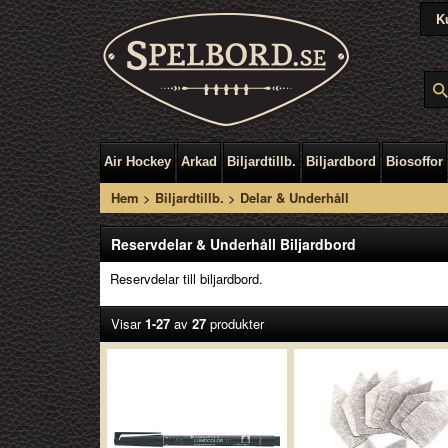
K
Air Hockey
Arkad
Biljardtillb.
Biljardbord
Biosoffor
Hem
>
Biljardtillb.
>
Delar & Underhåll
Reservdelar & Underhåll Biljardbord
Reservdelar till biljardbord.
Visar
1-27
av
27
produkter