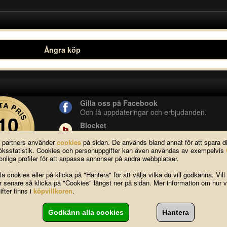
Ångra köp
Gilla oss på Facebook
Och få uppdateringar och erbjudanden.
Blocket
Vår butik på blocket.
a partners använder
cookies
på sidan. De används bland annat för att spara 
YouTube
esöksstatistik. Cookies och personuppgifter kan även användas av exempelvis
Se våra produkter live i vår YouTube-kanal.
nliga profiler för att anpassa annonser på andra webbplatser.
a cookies eller på klicka på "Hantera" för att välja vilka du vill godkänna. Vill
ar senare så klicka på "Cookies" längst ner på sidan. Mer information om hur v
FAQ
|
Om oss
|
Köpvillkor
|
Cook
fter finns i
köpvillkoren
.