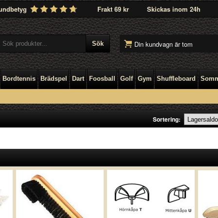
undbetyg
Frakt 69 kr
Skickas inom 24h
Din kundvagn är tom
Bordtennis
Brädspel
Dart
Foosball
Golf
Gym
Shuffleboard
Somm
Sortering: