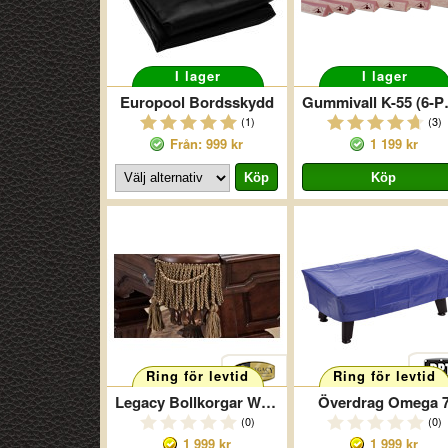
I lager
I lager
Europool Bordsskydd
Gummiv
(1)
(3)
Från: 999 kr
1 199 kr
Ring för levtid
Ring för levtid
Legacy Bollkorgar Winston
Överdrag Omega 
(0)
(0)
1 999 kr
1 999 kr