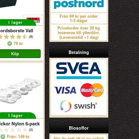
Från 69 kr per order
1-3 dagar
I lager
Privatorder över 20 kg
ordsborste Vall
levereras till ytterdörr.
(8)
(Leveranstid +1 dag)
79 kr
Betalning
I lager
ickor Nylon 6-pack
Biosoffor
(0)
Från: 149 kr
Har du sett att vi nu också