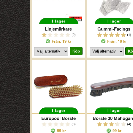
I lager
I lager
Linjemärkare
Gummi-Facings
(2)
(1)
Från: 19 kr
Från: 19 kr
I lager
I lager
Europool Borste
Borste 30 Mahogan
(0)
(4)
99 kr
99 kr