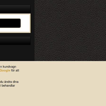
din kundvagn
Google
för att
 du ändra dina
i behandlar
ies
|
Kontakta oss
Contact Us