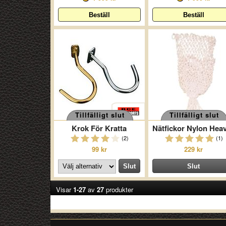
Tillfälligt slut
Tillfälligt slut
Krok För Kratta
(2)
(1)
99 kr
229 kr
Visar
1-27
av
27
produkter