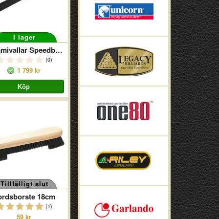
I lager
Gummivallar Speedball Ultra
(0)
1 799 kr
Tillfälligt slut
ordsborste 18cm
(1)
59 kr