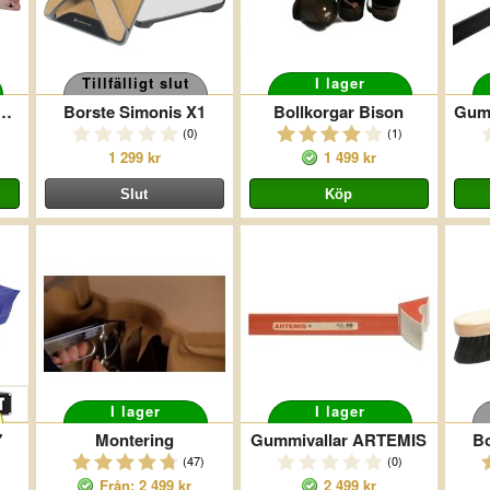
Tillfälligt slut
I lager
all K-55 (6-Pack)
Borste Simonis X1
Bollkorgar Bison
(0)
(1)
1 299 kr
1 499 kr
I lager
I lager
7
Montering
Gummivallar ARTEMIS
B
(47)
(0)
Från: 2 499 kr
2 499 kr