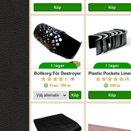
I lager
I lager
Bollkorg För Destroyer
(5)
(1)
Från: 199 kr
249 kr