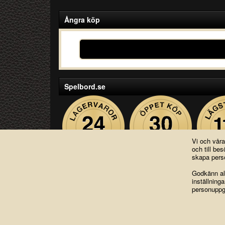
Ångra köp
Spelbord.se
Vi och vår
och till b
skapa perso
Godkänn all
inställning
Copyright © 2004-2026 Lagsidan AB
personuppgi