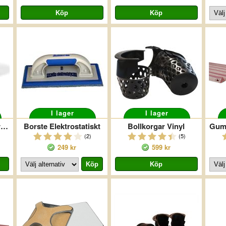
I lager
I lager
Plastic Pockets Liners 6pcs
Borste Elektrostatiskt
Bollkorgar Vinyl
(2)
(5)
249 kr
599 kr