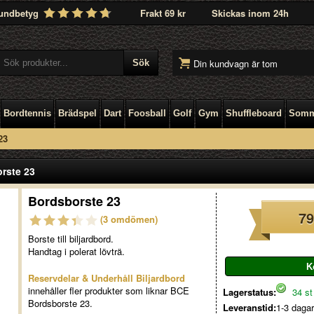
undbetyg
Frakt 69 kr
Skickas inom 24h
Din kundvagn är tom
Bordtennis
Brädspel
Dart
Foosball
Golf
Gym
Shuffleboard
Somm
23
rste 23
Bordsborste 23
79
(3 omdömen)
Borste till biljardbord.
Handtag i polerat lövträ.
Reservdelar & Underhåll Biljardbord
innehåller fler produkter som liknar BCE
Lagerstatus:
34 st 
Bordsborste 23.
Leveranstid:
1-3 dagar