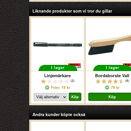
Liknande produkter som vi tror du gillar
I lager
I lager
Linjemärkare
Bordsborste Vall
(2)
(8)
Från: 19 kr
79 kr
Andra kunder köpte också