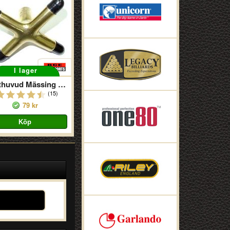
I lager
Kratthuvud Mässing Kors
(15)
79 kr