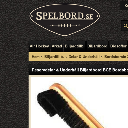
K
Air Hockey
Arkad
Biljardtillb.
Biljardbord
Biosoffor
Hem
>
Biljardtillb.
>
Delar & Underhåll
>
Bordsborste 
Reservdelar & Underhåll Biljardbord BCE Bordsbo