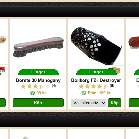
I lager
I lager
Borste 30 Mahogany
Bollkorg För Destroyer
E
(4)
(5)
99 kr
Från: 199 kr