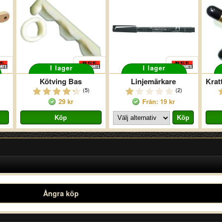
I lager
I lager
Kötving Bas
Linjemärkare
(5)
(2)
29 kr
Från: 19 kr
Ångra köp