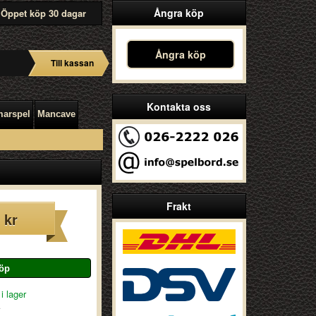
Ångra köp
Öppet köp 30 dagar
Ångra köp
Till kassan
Kontakta oss
arspel
Mancave
Frakt
 kr
i lager