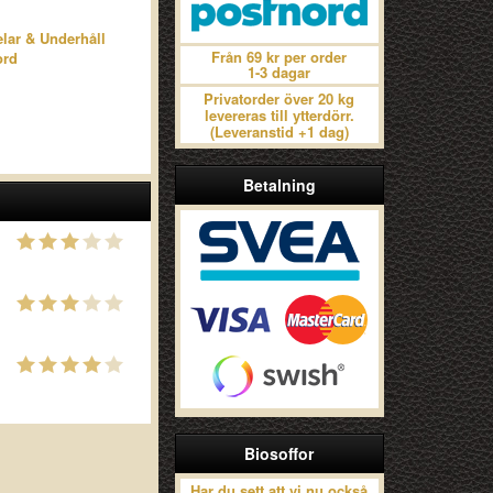
lar & Underhåll
Från 69 kr per order
ord
1-3 dagar
Privatorder över 20 kg
levereras till ytterdörr.
(Leveranstid +1 dag)
Betalning
Biosoffor
Har du sett att vi nu också