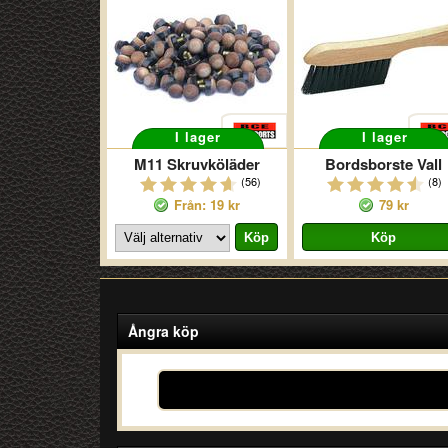
I lager
I lager
M11 Skruvköläder
Bordsborste Vall
(56)
(8)
Från: 19 kr
79 kr
Ångra köp