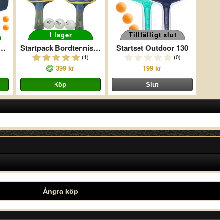
I lager
Tillfälligt slut
set Outdoor Med Nät
Startpack Bordtennis Pro - 2 Racketar + 3 Bollar
Startset Outdoor 130
(1)
(0)
399 kr
199 kr
Ångra köp