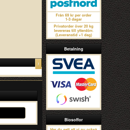
Från 69 kr per order
1-3 dagar
Privatorder över 20 kg
levereras till ytterdörr.
(Leveranstid +1 dag)
Betalning
1
Biosoffor
Har du sett att vi nu också