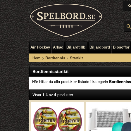
K
Air Hockey
Arkad
Biljardtillb.
Biljardbord
Biosoffor
Hem
>
Bordtennis
>
Startkit
Bordtennisstartkit
Här hittar du alla produkter listade i kategorin
Bordtennisst
Visar
1-4
av
4
produkter