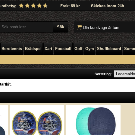
undbetyg
Frakt 69 kr
Skickas inom 24h
Din kundvagn är tom
Bordtennis
Brädspel
Dart
Foosball
Golf
Gym
Shuffleboard
Somm
Sortering:
artkit
.