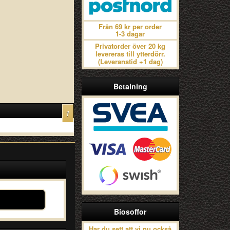
Från 69 kr per order
1-3 dagar
Privatorder över 20 kg
levereras till ytterdörr.
(Leveranstid +1 dag)
Betalning
1
Biosoffor
Har du sett att vi nu också