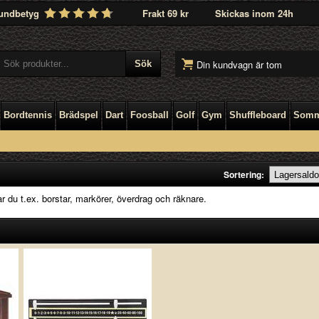
undbetyg
Frakt 69 kr
Skickas inom 24h
Din kundvagn är tom
Bordtennis
Brädspel
Dart
Foosball
Golf
Gym
Shuffleboard
Somm
Sortering:
tar du t.ex. borstar, markörer, överdrag och räknare.