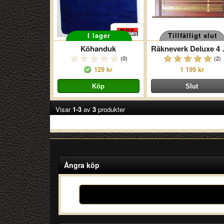
I lager
Tillfälligt slut
Köhanduk
Räkneve
(0)
(2)
129 kr
1 199 kr
Visar
1-3
av
3
produkter
Ångra köp