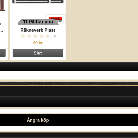
Tillfälligt slut
rk Deluxe 4 Spelare
Räkneverk Plast
(0)
69 kr
Ångra köp