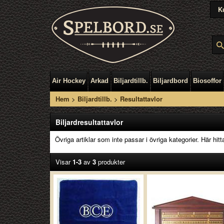
K
Air Hockey
Arkad
Biljardtillb.
Biljardbord
Biosoffor
Hem
>
Biljardtillb.
>
Resultattavlor
Biljardresultattavlor
Övriga artiklar som inte passar i övriga kategorier. Här hit
Visar
1-3
av
3
produkter