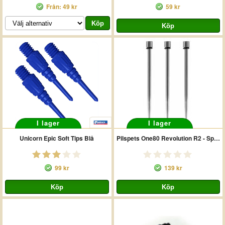
Från: 49 kr
59 kr
I lager
I lager
Unicorn Epic Soft Tips Blå
Pilspets One80 Revolution R2 - Spare Points - D12mm - Silver X2237
99 kr
139 kr