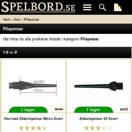
>
>
Hem
Dart
Pilspetsar
Pilspetsar
Här hittar du alla produkter listade i kategorin
Pilspetsar
.
1-8
av
8
I lager
I lager
Harrows Eldartspetsar Micro Svart
Eldartspetsar 50 Svart