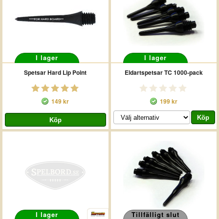
I lager
I lager
Spetsar Hard Lip Point
Eldartspetsar TC 1000-pack
149 kr
199 kr
I lager
Tillfälligt slut