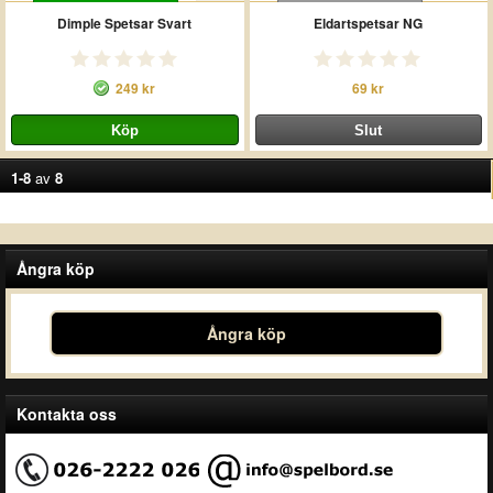
Dimple Spetsar Svart
Eldartspetsar NG
249 kr
69 kr
1-8
av
8
Ångra köp
Ångra köp
Kontakta oss