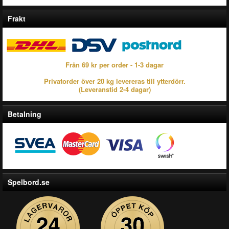
Frakt
Från 69 kr per order - 1-3 dagar
Privatorder över 20 kg levereras till ytterdörr.
(Leveranstid 2-4 dagar)
Betalning
Spelbord.se