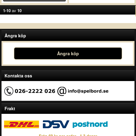
1-10
av
10
Ångra köp
Ångra köp
Kontakta oss
Frakt
Från 69 kr per order - 1-3 dagar