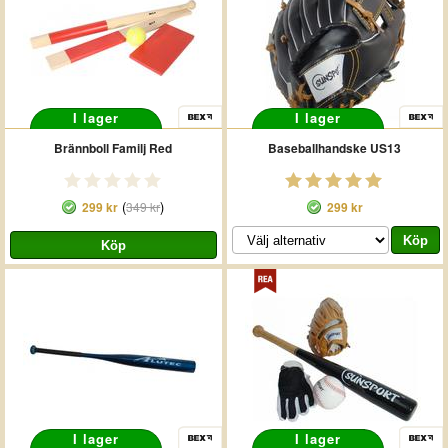
I lager
I lager
Brännboll Familj Red
Baseballhandske US13
(
)
299 kr
349 kr
299 kr
I lager
I lager