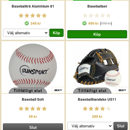
Baseballträ Aluminium 81
Baseballset
(
)
349 kr
499 kr
599 kr
Tillfälligt slut
Tillfälligt slut
Baseball Soft
Baseballhandske US11
49 kr
299 kr