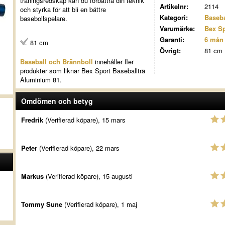
träningsredskap kan du förbättra din teknik
Artikelnr:
2114
och styrka för att bli en bättre
Kategori:
Baseba
basebollspelare.
Varumärke:
Bex Sp
Garanti:
6 mån
81 cm
Övrigt:
81 cm
Baseball och Brännboll
innehåller fler
produkter som liknar Bex Sport Baseballträ
Aluminium 81.
Omdömen och betyg
Fredrik
(Verifierad köpare), 15 mars
Peter
(Verifierad köpare), 22 mars
Markus
(Verifierad köpare), 15 augusti
Tommy Sune
(Verifierad köpare), 1 maj