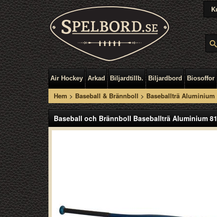
K
Air Hockey
Arkad
Biljardtillb.
Biljardbord
Biosoffor
Hem
>
Baseball & Brännboll
>
Baseballträ Aluminium
Baseball och Brännboll Baseballträ Aluminium 8