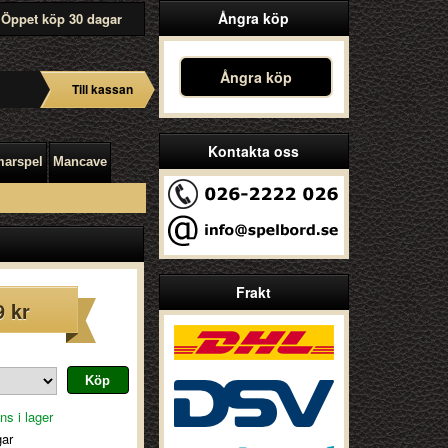
Ångra köp
Öppet köp 30 dagar
Ångra köp
Till kassan
Kontakta oss
arspel
Mancave
Frakt
9 kr
ns i lager
gar