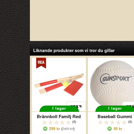
Liknande produkter som vi tror du gillar
I lager
I lager
Brännboll Familj Red
Baseball Gummi
(0)
(0)
299 kr
(
349 kr
)
49 kr