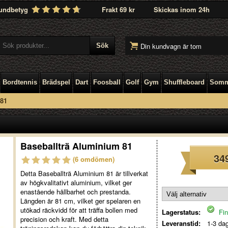
undbetyg
Frakt 69 kr
Skickas inom 24h
Din kundvagn är tom
Bordtennis
Brädspel
Dart
Foosball
Golf
Gym
Shuffleboard
Somm
 81
1
Baseballträ Aluminium 81
34
(6 omdömen)
Detta Baseballträ Aluminium 81 är tillverkat
av högkvalitativt aluminium, vilket ger
enastående hållbarhet och prestanda.
Längden är 81 cm, vilket ger spelaren en
utökad räckvidd för att träffa bollen med
Lagerstatus:
Fin
precision och kraft. Med detta
Leveranstid:
1-3 da