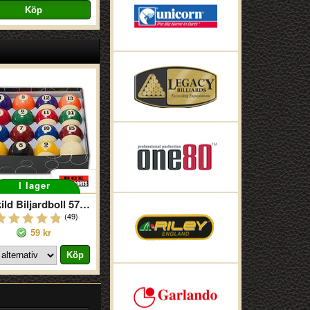
I lager
Enskild Biljardboll 57 Mm
(49)
59 kr