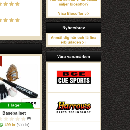
säljer biosoffor?
Visa Biosoffor >>
Nyhetsbrev
Anmäl dig här och få fina
erbjudaden >>
Våra varumärken
I lager
Baseballset
(0)
499 kr
(
599 kr
)