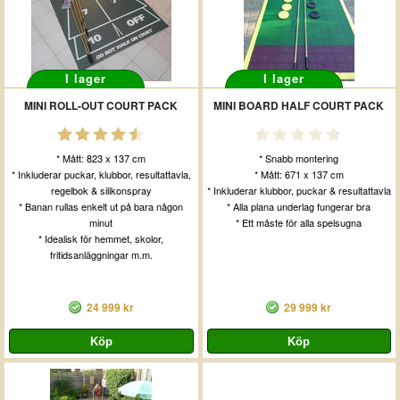
I lager
I lager
MINI ROLL-OUT COURT PACK
MINI BOARD HALF COURT PACK
* Mått: 823 x 137 cm
* Snabb montering
* Inkluderar puckar, klubbor, resultattavla,
* Mått: 671 x 137 cm
regelbok & silikonspray
* Inkluderar klubbor, puckar & resultattavla
* Banan rullas enkelt ut på bara någon
* Alla plana underlag fungerar bra
minut
* Ett måste för alla spelsugna
* Idealisk för hemmet, skolor,
fritidsanläggningar m.m.
24 999 kr
29 999 kr