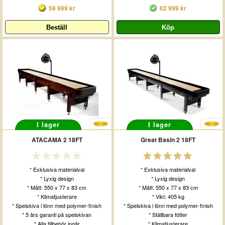
59 999 kr
62 999 kr
I lager
I lager
ATACAMA 2 18FT
Great Basin 2 18FT
* Exklusiva materialval
* Exklusiva materialval
* Lyxig design
* Lyxig design
* Mått: 550 x 77 x 83 cm
* Mått: 550 x 77 x 83 cm
* Klimatjusterare
* Vikt: 405 kg
* Spelskiva i lönn med polymer-finish
* Spelskiva i lönn med polymer-finish
* 5 års garanti på spelskivan
* Ställbara fötter
* Alla tillbehör ingår
* Klimatjusterare