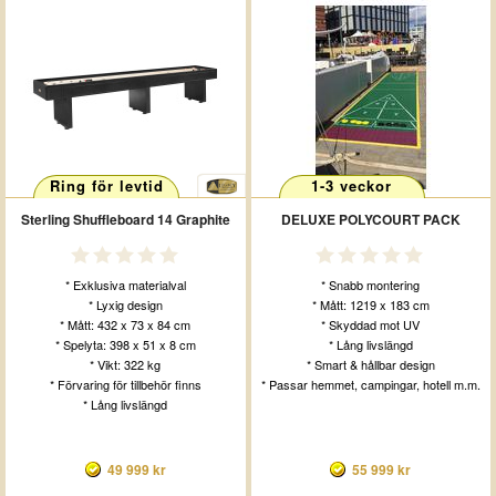
Ring för levtid
1-3 veckor
Sterling Shuffleboard 14 Graphite
DELUXE POLYCOURT PACK
* Exklusiva materialval
* Snabb montering
* Lyxig design
* Mått: 1219 x 183 cm
* Mått: 432 x 73 x 84 cm
* Skyddad mot UV
* Spelyta: 398 x 51 x 8 cm
* Lång livslängd
* Vikt: 322 kg
* Smart & hållbar design
* Förvaring för tillbehör finns
* Passar hemmet, campingar, hotell m.m.
* Lång livslängd
49 999 kr
55 999 kr