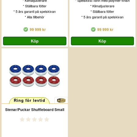
* Klimatjusterare
* Spelskiva i lönn med polymer-finish
* Ställbara fötter
* Klimatjusterare
* 5 års garanti på spelskivan
* Ställbara fötter
* Alla tillbehör
* 5 års garanti på spelskivan
99 999 kr
99 999 kr
Ring för levtid
Stenar/Puckar Shuffleboard Small