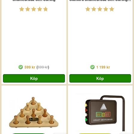
(
)
599 kr
699 kr
1 199 kr