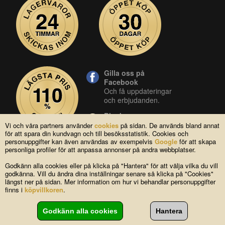
Gilla oss på
Facebook
Och få uppdateringar
och erbjudanden.
Blocket
Vår butik på blocket.
Vi och våra partners använder
cookies
på sidan. De används bland annat
för att spara din kundvagn och till besöksstatistik. Cookies och
YouTube
personuppgifter kan även användas av exempelvis
Google
för att skapa
Se våra produkter live
personliga profiler för att anpassa annonser på andra webbplatser.
i vår YouTube-kanal.
Godkänn alla cookies eller på klicka på "Hantera" för att välja vilka du vill
godkänna. Vill du ändra dina inställningar senare så klicka på "Cookies"
längst ner på sidan. Mer information om hur vi behandlar personuppgifter
Copyright © 2004-2026 Lagsidan AB
finns i
köpvillkoren
.
FAQ
|
Om oss
|
Köpvillkor
|
Cookies
|
Kontakta oss