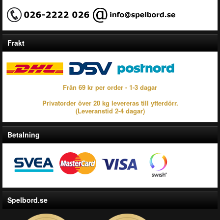
Frakt
Från 69 kr per order - 1-3 dagar
Privatorder över 20 kg levereras till ytterdörr.
(Leveranstid 2-4 dagar)
Betalning
Spelbord.se