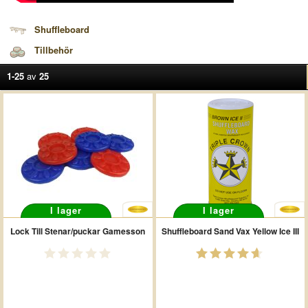
Shuffleboard
Tillbehör
1-25
av
25
I lager
I lager
Lock Till Stenar/puckar Gamesson
Shuffleboard Sand Vax Yellow Ice III