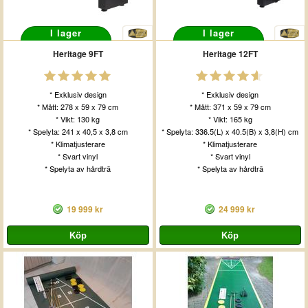
I lager
I lager
Heritage 9FT
Heritage 12FT
* Exklusiv design
* Exklusiv design
* Mått: 278 x 59 x 79 cm
* Mått: 371 x 59 x 79 cm
* Vikt: 130 kg
* Vikt: 165 kg
* Spelyta: 241 x 40,5 x 3,8 cm
* Spelyta: 336.5(L) x 40.5(B) x 3,8(H) cm
* Klimatjusterare
* Klimatjusterare
* Svart vinyl
* Svart vinyl
* Spelyta av hårdträ
* Spelyta av hårdträ
19 999 kr
24 999 kr