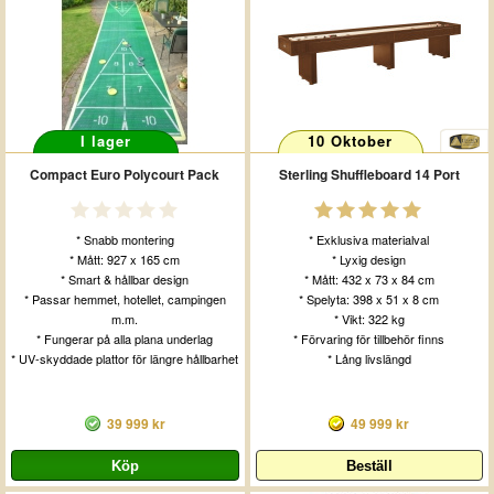
I lager
10 Oktober
Compact Euro Polycourt Pack
Sterling Shuffleboard 14 Port
* Snabb montering
* Exklusiva materialval
* Mått: 927 x 165 cm
* Lyxig design
* Smart & hållbar design
* Mått: 432 x 73 x 84 cm
* Passar hemmet, hotellet, campingen
* Spelyta: 398 x 51 x 8 cm
m.m.
* Vikt: 322 kg
* Fungerar på alla plana underlag
* Förvaring för tillbehör finns
* UV-skyddade plattor för längre hållbarhet
* Lång livslängd
39 999 kr
49 999 kr