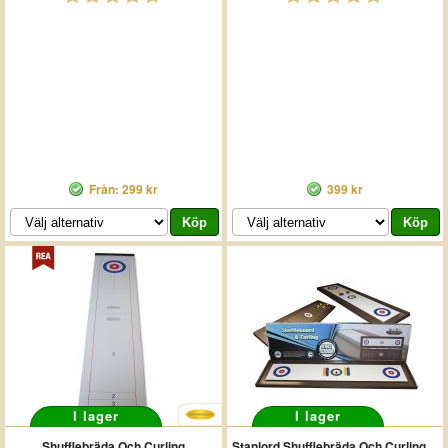
Från: 299 kr
399 kr
I lager
I lager
Shufflebräda Och Curling
Stanlord Shufflebräda Och Curling Pro