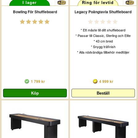
I lager
Ring för levtid
Bowling För Shuffleboard
Legacy Poängtavla Shuffleboard
* Ett måste till ditt shuffleboard
* Passar till Classic, Sterling och Elite
* 43 cm bred
* Snygg träfinish
* Alla nödvändiga tillbehör medföljer
1 799 kr
4 999 kr