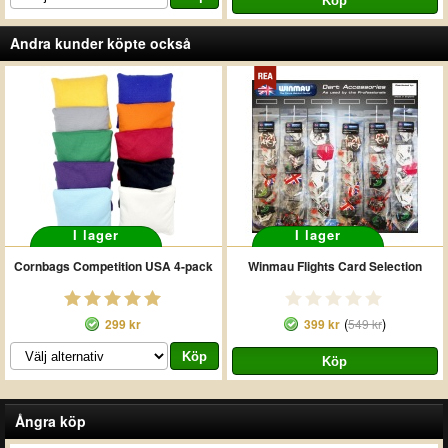
Andra kunder köpte också
I lager
I lager
Cornbags Competition USA 4-pack
Winmau Flights Card Selection
(
)
299 kr
399 kr
549 kr
Ångra köp