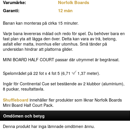
Varumärke:
Norfolk Boards
Garanti:
12 mån
Banan kan monteras på cirka 15 minuter.
Varje bana levereras målad och redo för spel. Du behöver bara en
fast plan yta att lägga den över. Detta kan vara av trä, betong,
asfalt eller matta, inomhus eller utomhus. Små tänder på
undersidan hindrar att plattorna glider.
MINI BOARD HALF COURT passar där utrymmet är begränsat.
Spelområdet på 22 fot x 4 fot 5 (6,71
1,37 meter).
Ingår för Continental Cue set bestående av 2 klubbor (aluminium),
8 puckar, resultattavla.
Shuffleboard
innehåller fler produkter som liknar Norfolk Boards
Mini Board Half Court Pack.
Omdömen och betyg
Denna produkt har inga lämnade omdömen ännu.