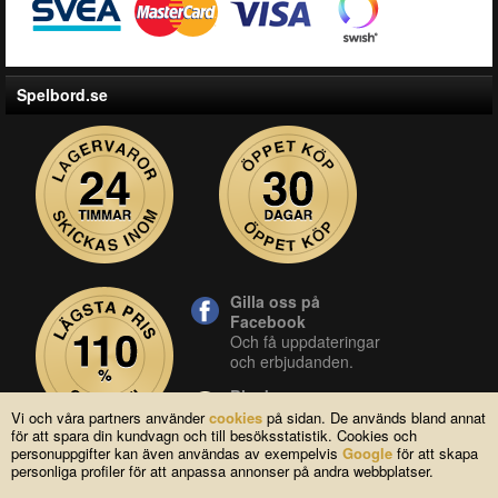
Spelbord.se
Gilla oss på
Facebook
Och få uppdateringar
och erbjudanden.
Blocket
Vår butik på blocket.
Vi och våra partners använder
cookies
på sidan. De används bland annat
för att spara din kundvagn och till besöksstatistik. Cookies och
YouTube
personuppgifter kan även användas av exempelvis
Google
för att skapa
Se våra produkter live
personliga profiler för att anpassa annonser på andra webbplatser.
i vår YouTube-kanal.