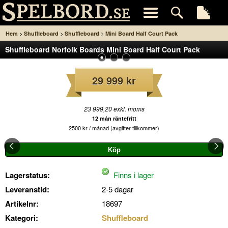
>
>
>
Hem
Shuffleboard
Shuffleboard
Mini Board Half Court Pack
Shuffleboard Norfolk Boards Mini Board Half Court Pack
29 999 kr
23 999,20 exkl. moms
12 mån räntefritt
2500 kr / månad (avgifter tillkommer)
Lagerstatus:
Finns i lager
Leveranstid:
2-5 dagar
Artikelnr:
18697
Kategori:
Shuffleboard