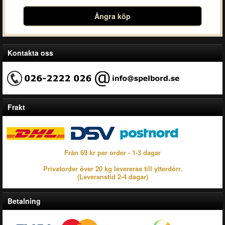
Ångra köp
Kontakta oss
Frakt
Från 69 kr per order - 1-3 dagar
Privatorder över 20 kg levereras till ytterdörr.
(Leveranstid 2-4 dagar)
Betalning