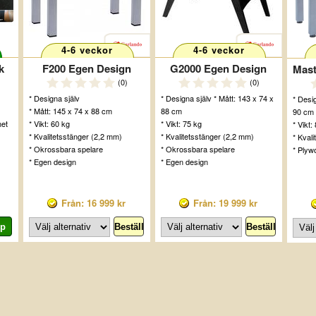
4-6 veckor
4-6 veckor
k
F200 Egen Design
G2000 Egen Design
(0)
(0)
* Designa själv
* Designa själv * Mått: 143 x 74 x
* Desig
* Mått: 145 x 74 x 88 cm
88 cm
90 cm
met
* Vikt: 60 kg
* Vikt: 75 kg
* Vikt:
* Kvalitetsstänger (2,2 mm)
* Kvalitetsstänger (2,2 mm)
* Kval
* Okrossbara spelare
* Okrossbara spelare
* Plyw
* Egen design
* Egen design
Från: 16 999 kr
Från: 19 999 kr