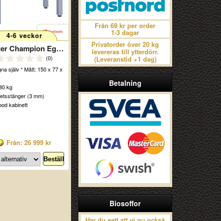
Från 69 kr per order
1-3 dagar
4-6 veckor
Privatorder över 20 kg
Master Champion Egen Design
levereras till ytterdörr.
(0)
(Leveranstid +1 dag)
na själv * Mått: 150 x 77 x
Betalning
 80 kg
itetsstänger (3 mm)
ood kabinett
Från: 26 999 kr
Biosoffor
Har du sett att vi nu också