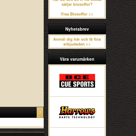
säljer biosoffor?
Visa Biosoffor >>
Nyhetsbrev
Anmäl dig här och få fina
erbjudaden >>
Våra varumärken
1