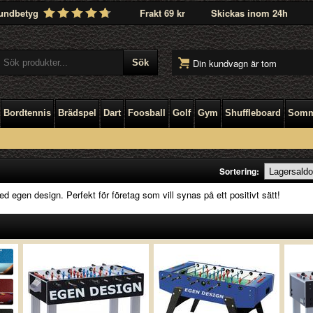
undbetyg
Frakt 69 kr
Skickas inom 24h
Din kundvagn är tom
Bordtennis
Brädspel
Dart
Foosball
Golf
Gym
Shuffleboard
Somm
Sortering:
d egen design. Perfekt för företag som vill synas på ett positivt sätt!