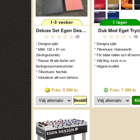
1-3 veckor
I lager
Deluxe Set Egen Design
Duk Med Eget Tryc
(0)
(0)
* Designa själv
* Designa själv
* Mått: 122 x 61 cm
* Tillverkare: Hainsworth
(tävlingsstorlek)
* För både hallen och till hem
* Passar till alla fester och
* Välj färg, tryck m.m.
tävlingssammankomster
* Högsta kvalitet
* Tillverkare: Norfolk
* Inkluderar allt som behövs
Från: 5 999 kr
Från: 7 490 kr