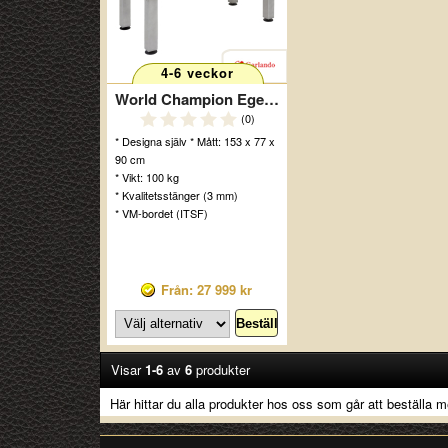
4-6 veckor
World Champion Egen Design
(0)
* Designa själv * Mått: 153 x 77 x
90 cm
* Vikt: 100 kg
* Kvalitetsstänger (3 mm)
* VM-bordet (ITSF)
Från: 27 999 kr
Visar
1-6
av
6
produkter
Här hittar du alla produkter hos oss som går att beställa me