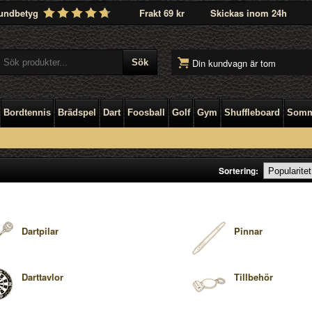
undbetyg
Frakt 69 kr
Skickas inom 24h
Din kundvagn är tom
Bordtennis
Brädspel
Dart
Foosball
Golf
Gym
Shuffleboard
Somm
Sortering:
Dartpilar
Pinnar
Darttavlor
Tillbehör