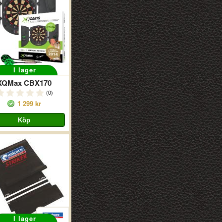
I lager
XQMax CBX170
(0)
1 299 kr
I lager