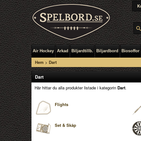
K
Air Hockey
Arkad
Biljardtillb.
Biljardbord
Biosoffor
Hem
>
Dart
Dart
Här hittar du alla produkter listade i kategorin
Dart
.
Flights
Set & Skåp