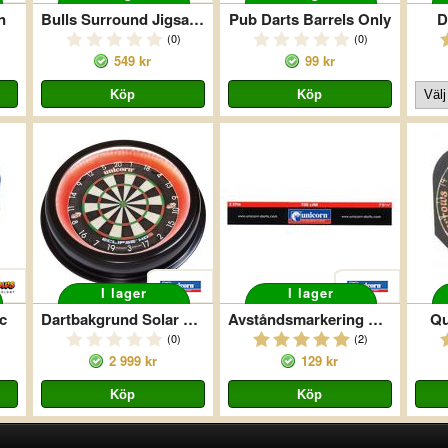
n
Bulls Surround Jigsaw Svart
Pub Darts Barrels Only
D
(0)
(0)
549 kr
99 kr
I lager
I lager
c
Dartbakgrund Solar Pro
Avståndsmarkering Professional
Qu
(0)
(2)
2 999 kr
129 kr