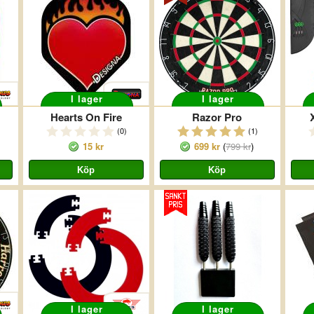
I lager
I lager
Hearts On Fire
Razor Pro
(0)
(1)
15 kr
699 kr
(
799 kr
)
I lager
I lager