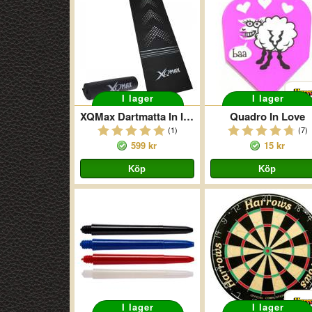
I lager
I lager
XQMax Dartmatta In It To Win It
Quadro In Love
(1)
(7)
599 kr
15 kr
I lager
I lager