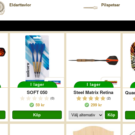
Eldarttavlor
Pilspetsar
I lager
I lager
SOFT 050
Steel Matrix Retina
(0)
(2)
59 kr
299 kr