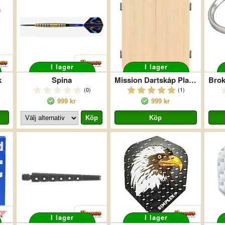
I lager
I lager
k
Spina
Mission Dartskåp Plain Deluxe Ljus Ek
(0)
(1)
999 kr
999 kr
I lager
I lager