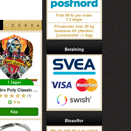
Från 69 kr per order
1-3 dagar
1
2
3
4
5
►
Privatorder över 20 kg
levereras till ytterdörr.
(Leveranstid +1 dag)
Betalning
I lager
Quadro Poly Classic Reaper
(1)
9 kr
Biosoffor
Har du sett att vi nu också