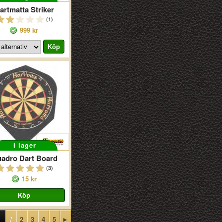
artmatta Striker
(1)
999 kr
I lager
adro Dart Board
(3)
15 kr
1
2
3
4
5
►