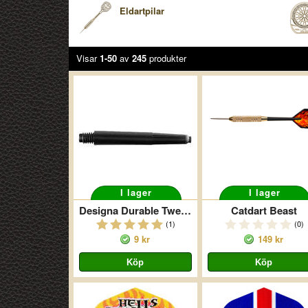
Eldartpilar
Visar
1-50
av
245
produkter
I lager
I lager
Designa Durable Tweenie Svart
Catdart Beast
(1)
(0)
9 kr
149 kr