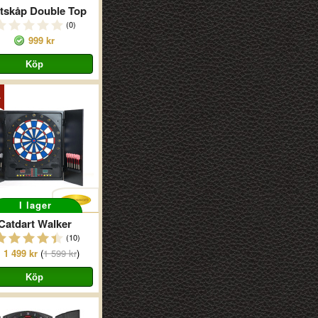
tskåp Double Top
(0)
999 kr
I lager
Catdart Walker
(10)
1 499 kr
(
1 599 kr
)