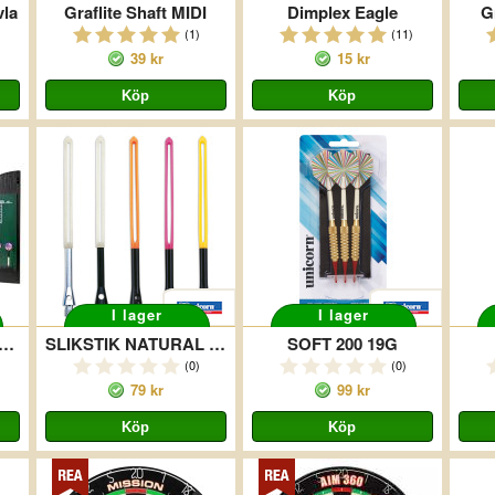
vla
Graflite Shaft MIDI
Dimplex Eagle
Gr
(1)
(11)
39 kr
15 kr
I lager
I lager
lord Dartset Dark Wood
SLIKSTIK NATURAL MEDIUM
SOFT 200 19G
(0)
(0)
79 kr
99 kr