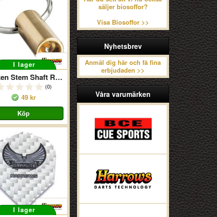
säljer biosoffor?
Visa Biosoffor >>
Nyhetsbrev
Anmäl dig här och få fina
I lager
erbjudaden >>
Broken Stem Shaft Remover
(0)
Våra varumärken
49 kr
I lager