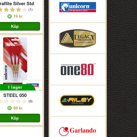
aflite Silver Std
(1)
19 kr
I lager
STEEL 050
(0)
69 kr