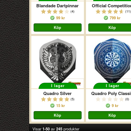
Blandade Dartpinnar
Official Competitio
(4)
(11)
99 kr
799 kr
I lager
I lager
Quadro Silver
Quadro Poly Classi
(5)
(0)
15 kr
9 kr
Visar
1-50
av
245
produkter