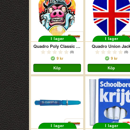
I lager
I lager
Quadro Poly Classic Hells Pigs
Quadro Union Jac
(0)
(0)
9 kr
9 kr
I lager
I lager