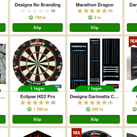
Designa No Branding
Marathon Dragon
Dar
(0)
(1)
749 kr
9 kr
I lager
I lager
Blandade Dartflights 10p
Eclipse HD2 Pro
Designa Dartmatta Checkouts Blå
(2)
(1)
1 299 kr
699 kr