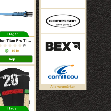
I lager
Mission Titan Pro Ti Conversion Blue
(0)
119 kr
Alla varumärken
I lager