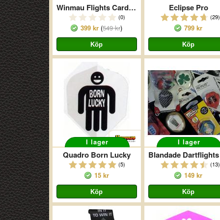
Winmau Flights Card Selection
Eclipse Pro
(0)
(29)
399 kr
(
549 kr
)
799 kr
I lager
I lager
Quadro Born Lucky
(5)
(13)
15 kr
149 kr