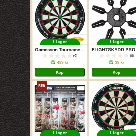
I lager
I lager
Gamesson Tournament Edition
FLIG
(0)
(0)
499 kr
39 kr
I lager
I lager