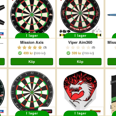
I lager
I lager
HTSKYDD PROTECTOR SVART
Mission Axis
Viper Aim360
(3)
(0)
499 kr
(
599 kr
)
599 kr
(
799 kr
)
I lager
I lager