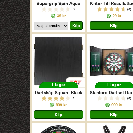
Supergrip Spin Aqua
Kritor Till Resultatta
(0)
(6)
39 kr
29 kr
I lager
I lager
Dartskåp Square Black
Stan
(1)
(0)
899 kr
999 kr