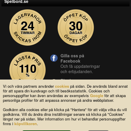
Spelbord.se
Gilla oss på
Facebook
Och få uppdateringar
och erbjudanden.
Blocket
Vår butik på blocket.
Vi och våra partners använder
cookies
på sidan. De används bland annat
för att spara din kundvagn och till besöksstatistik. Cookies och
YouTube
personuppgifter kan även användas av exempelvis
Google
för att skapa
Se våra produkter live
personliga profiler för att anpassa annonser på andra webbplatser.
i vår YouTube-kanal.
Godkänn alla cookies eller på klicka på "Hantera" för att välja vilka du vill
godkänna. Vill du ändra dina inställningar senare så klicka på "Cookies"
längst ner på sidan. Mer information om hur vi behandlar personuppgifter
Copyright © 2004-2026 Lagsidan AB
finns i
köpvillkoren
.
FAQ
|
Om oss
|
Köpvillkor
|
Cookies
|
Kontakta oss