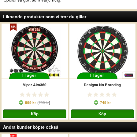
Liknande produkter som vi tror du gillar
I lager
I lager
Viper Aim360
Designa No Branding
(
)
599 kr
799 kr
749 kr
Andra kunder köpte också