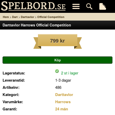
>
>
>
Hem
Dart
Darttavlor
Official Competition
Darttavlor Harrows Official Competition
799 kr
Lagerstatus:
2 st i lager
Leveranstid:
1-3 dagar
Artikelnr:
486
Kategori:
Darttavlor
Varumärke:
Harrows
Garanti:
24 mån