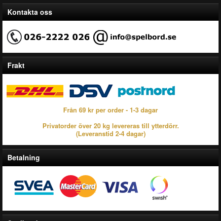
Kontakta oss
Frakt
Från 69 kr per order - 1-3 dagar
Privatorder över 20 kg levereras till ytterdörr.
(Leveranstid 2-4 dagar)
Betalning