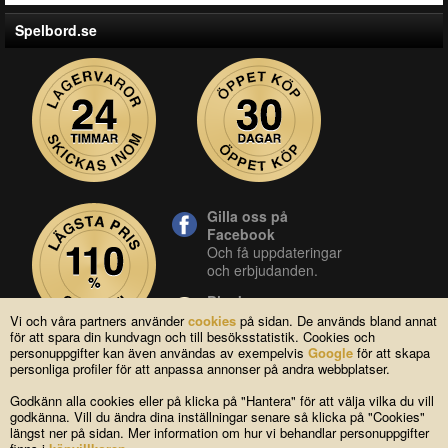
Spelbord.se
Gilla oss på
Facebook
Och få uppdateringar
och erbjudanden.
Blocket
Vår butik på blocket.
Vi och våra partners använder
cookies
på sidan. De används bland annat
för att spara din kundvagn och till besöksstatistik. Cookies och
YouTube
personuppgifter kan även användas av exempelvis
Google
för att skapa
Se våra produkter live
personliga profiler för att anpassa annonser på andra webbplatser.
i vår YouTube-kanal.
Godkänn alla cookies eller på klicka på "Hantera" för att välja vilka du vill
godkänna. Vill du ändra dina inställningar senare så klicka på "Cookies"
längst ner på sidan. Mer information om hur vi behandlar personuppgifter
Copyright © 2004-2026 Lagsidan AB