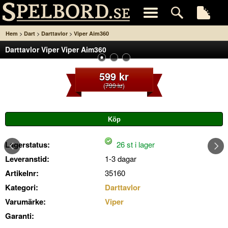
>
>
>
Hem
Dart
Darttavlor
Viper Aim360
Darttavlor Viper Viper Aim360
599 kr
(
799 kr
)
Lagerstatus:
26 st i lager
Leveranstid:
1-3 dagar
Artikelnr:
35160
Kategori:
Darttavlor
Varumärke:
Viper
Garanti: