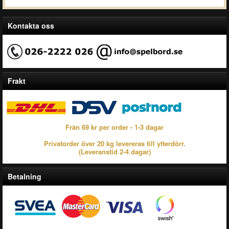
Kontakta oss
Frakt
Från 69 kr per order - 1-3 dagar
Privatorder över 20 kg levereras till ytterdörr.
(Leveranstid 2-4 dagar)
Betalning