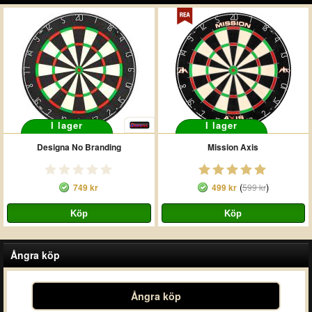
I lager
I lager
Designa No Branding
Mission Axis
(
)
749 kr
499 kr
599 kr
Ångra köp
Ångra köp