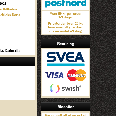
2928
arttillbehör
Från 69 kr per order
cKicks Darts
1-3 dagar
Privatorder över 20 kg
levereras till ytterdörr.
(Leveranstid +1 dag)
Betalning
cks Dartmatta.
Biosoffor
Har du sett att vi nu också