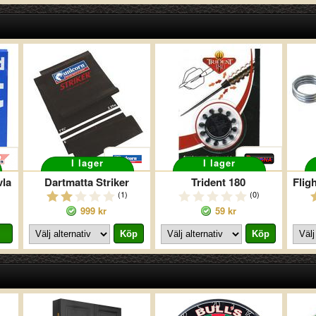
I lager
I lager
vla
Dartmatta Striker
Trident 180
(1)
(0)
999 kr
59 kr