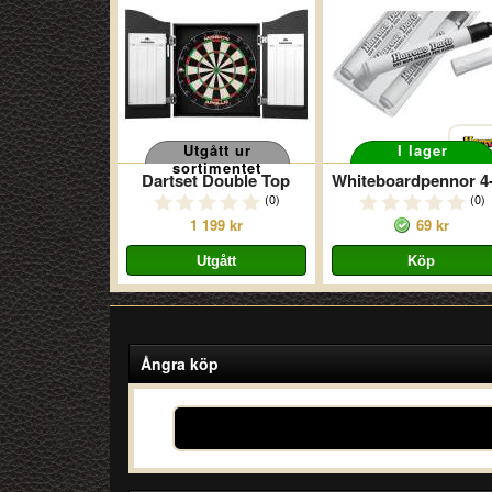
Utgått ur
I lager
sortimentet
Dartset Double Top
(0)
(0)
1 199 kr
69 kr
Ångra köp