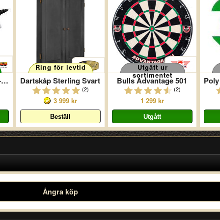
Ring för levtid
Utgått ur
sortimentet
Whiteboardpennor 4-pack
Dartskåp Sterling Svart
Bulls Advantage 501
(2)
(2)
3 999 kr
1 299 kr
Ångra köp