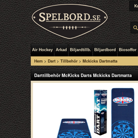
K
Air Hockey
Arkad
Biljardtillb.
Biljardbord
Biosoffor
Hem
>
Dart
>
Tillbehör
>
Mckicks Dartmatta
Darttillbehör McKicks Darts Mckicks Dartmatta