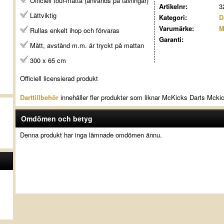
Officiell tour-matta (används på tävlingar)
Artikelnr:
3
Lättviktig
Kategori:
D
Varumärke:
M
Rullas enkelt ihop och förvaras
Garanti:
Mått, avstånd m.m. är tryckt på mattan
300 x 65 cm
Officiell licensierad produkt
Darttillbehör
innehåller fler produkter som liknar McKicks Darts Mcki
Omdömen och betyg
Denna produkt har inga lämnade omdömen ännu.