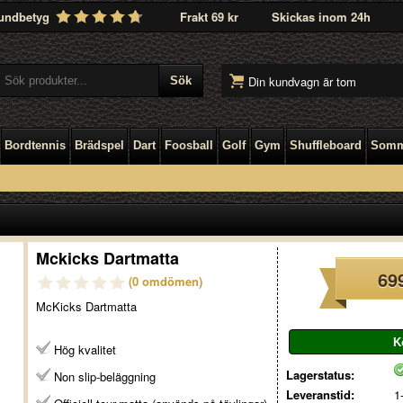
undbetyg
Frakt 69 kr
Skickas inom 24h
Din kundvagn är tom
Bordtennis
Brädspel
Dart
Foosball
Golf
Gym
Shuffleboard
Somm
Mckicks Dartmatta
69
(0 omdömen)
McKicks Dartmatta
Hög kvalitet
Lagerstatus:
Non slip-beläggning
Leveranstid:
1