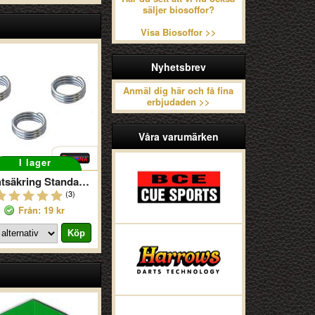
säljer biosoffor?
Visa Biosoffor >>
Nyhetsbrev
Anmäl dig här och få fina
erbjudaden >>
Våra varumärken
I lager
Flightsäkring Standardfjäder
(3)
Från: 19 kr