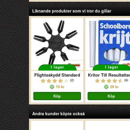
Liknande produkter som vi tror du gillar
I lager
I lager
Flightsskydd Standard
Kritor Till Resultatta
(2)
(6)
19 kr
29 kr
Andra kunder köpte också