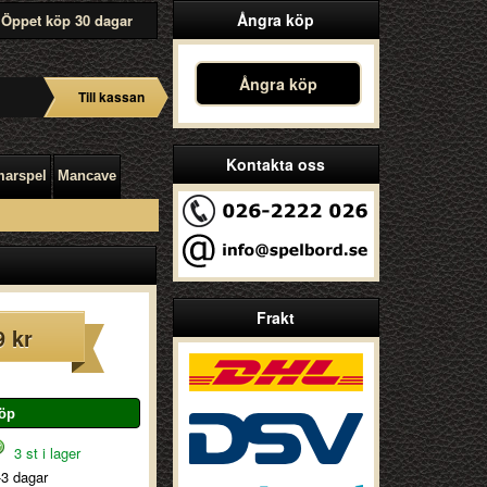
Ångra köp
Öppet köp 30 dagar
Ångra köp
Till kassan
Kontakta oss
arspel
Mancave
Frakt
9 kr
3 st i lager
-3 dagar