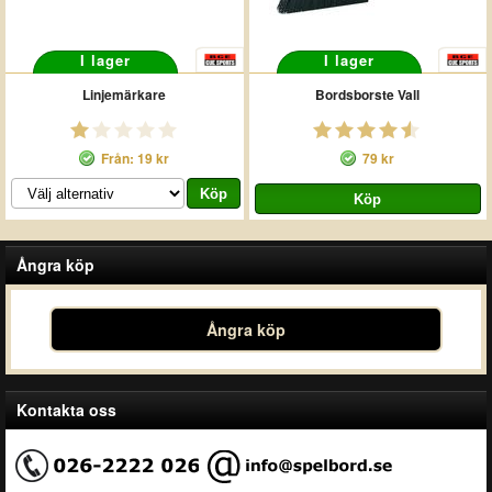
I lager
I lager
Linjemärkare
Bordsborste Vall
Från: 19 kr
79 kr
Ångra köp
Ångra köp
Kontakta oss