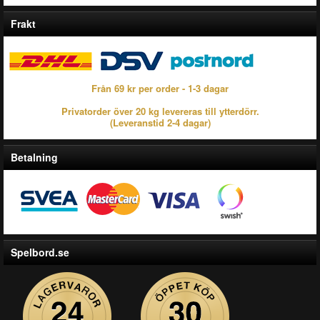
Frakt
Från 69 kr per order - 1-3 dagar
Privatorder över 20 kg levereras till ytterdörr.
(Leveranstid 2-4 dagar)
Betalning
Spelbord.se