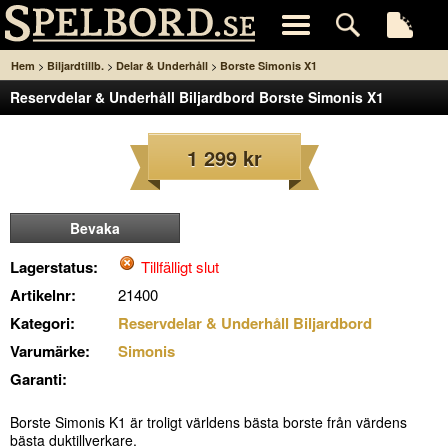
>
>
>
Hem
Biljardtillb.
Delar & Underhåll
Borste Simonis X1
Reservdelar & Underhåll Biljardbord Borste Simonis X1
1 299 kr
Bevaka
Lagerstatus:
Tillfälligt slut
Artikelnr:
21400
Kategori:
Reservdelar & Underhåll Biljardbord
Varumärke:
Simonis
Garanti:
Borste Simonis K1 är troligt världens bästa borste från värdens
bästa duktillverkare.