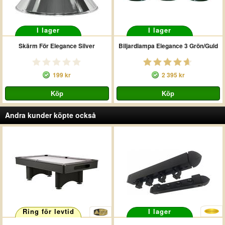
I lager
I lager
Skärm För Elegance Silver
Biljardlampa Elegance 3 Grön/Guld
199 kr
2 395 kr
Andra kunder köpte också
Ring för levtid
I lager