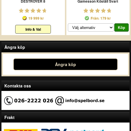
DESTROYER 8
Gamesson Köställ Svart
19 999 kr
Från: 179 kr
Info & Val
Ångra köp
Ångra köp
Kontakta oss
Frakt