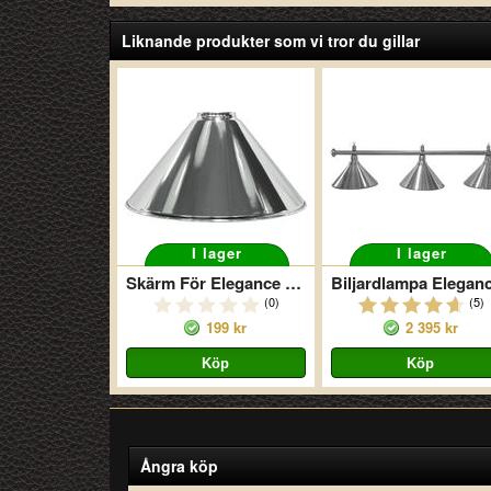
Liknande produkter som vi tror du gillar
I lager
I lager
Skärm För Elegance Silver
(0)
(5)
199 kr
2 395 kr
Ångra köp