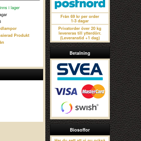
nns i lager
agar
Från 69 kr per order
1-3 dagar
6
ardlampor
Privatorder över 20 kg
levereras till ytterdörr.
nsierad Produkt
(Leveranstid +1 dag)
ån
Betalning
Biosoffor
Har du sett att vi nu också