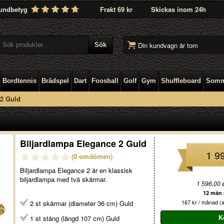
undbetyg
Frakt 69 kr
Skickas inom 24h
Din kundvagn är tom
Bordtennis
Brädspel
Dart
Foosball
Golf
Gym
Shuffleboard
Somm
 2 Guld
Biljardlampa Elegance 2 Guld
1 9
(0 omdömen)
Biljardlampa Elegance 2 är en klassisk
biljardlampa med två skärmar.
1 596,00 
12 mån r
167 kr / månad (a
2 st skärmar (diameter 36 cm) Guld
1 st stång (längd 107 cm) Guld