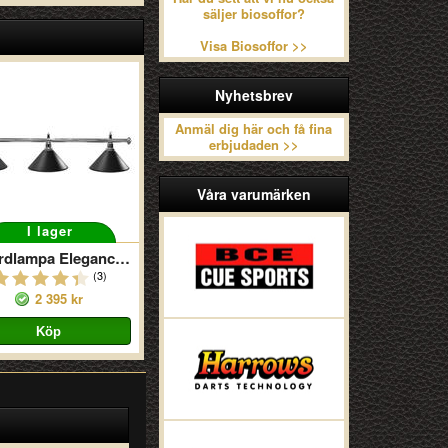
säljer biosoffor?
Visa Biosoffor >>
Nyhetsbrev
Anmäl dig här och få fina
erbjudaden >>
Våra varumärken
I lager
Biljardlampa Elegance 3 Svart/Silver
(3)
2 395 kr