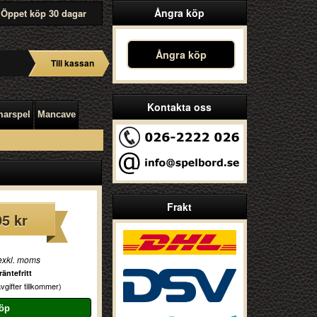
Ångra köp
Öppet köp 30 dagar
Ångra köp
Till kassan
Kontakta oss
arspel
Mancave
Frakt
95 kr
exkl. moms
äntefritt
vgifter tillkommer)