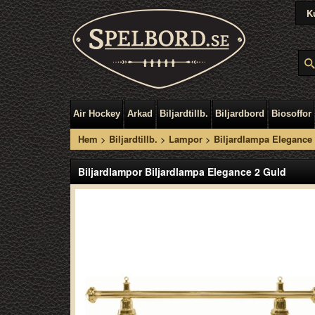
K
Air Hockey
Arkad
Biljardtillb.
Biljardbord
Biosoffor
Hem
>
Biljardtillb.
>
Lampor
>
Biljardlampa Elegance
Biljardlampor Biljardlampa Elegance 2 Guld