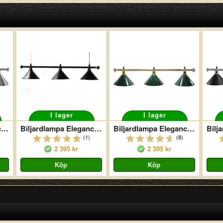
I lager
I lager
Biljardlampa Elegance 3 Silver
Biljardlampa Elegance 3 Svart
Biljardlampa Elegance 3 Grön/Guld
(1)
(8)
2 395 kr
2 395 kr