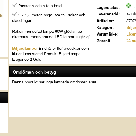
Passar 5 och 6 fots bord.
Lagerstatus:
Fi
Leveranstid:
1-3 d
2 x 1,5 meter kedja, två takkrokar och
sladd ingår
Artikelnr:
3707
Kategori:
Bilj
Rekommenderad lampa 60W glödlampa
Varumärke:
Lice
alternativt motsvarande LED-lampa (ingår ej).
Garanti:
24 m
Biljardlampor
innehåller fler produkter som
liknar Licensierad Produkt Biljardlampa
Elegance 2 Guld.
Omdömen och betyg
Denna produkt har inga lämnade omdömen ännu.