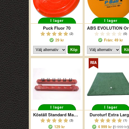
I lager
I lager
Puck Fluor 70
AB
(2)
(0)
29 kr
Från: 49 kr
I lager
I lager
Köställ Standard Mahogany 6
Duroturf Extra Lar
(3)
(1)
129 kr
4 999 kr
(
5 999 kr
)