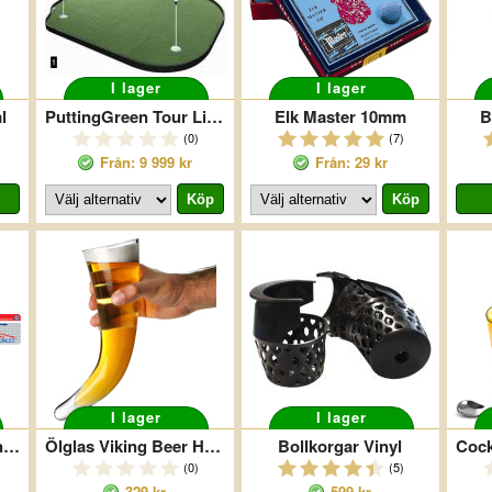
I lager
I lager
l
PuttingGreen Tour Links
Elk Master 10mm
B
(0)
(7)
Från: 9 999 kr
Från: 29 kr
I lager
I lager
Harrows Kastlinje Union Jack
Ölglas Viking Beer Horn
Bollkorgar Vinyl
(0)
(5)
329 kr
599 kr