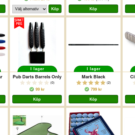
I lager
I lager
ar
Pub Darts Barrels Only
Mark Black
Ci
(0)
(2)
99 kr
799 kr