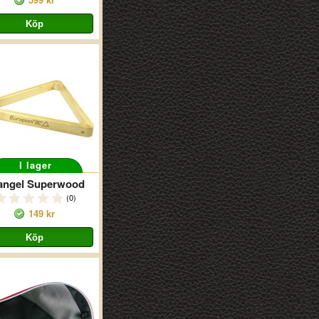
I lager
iangel Superwood
(0)
149 kr