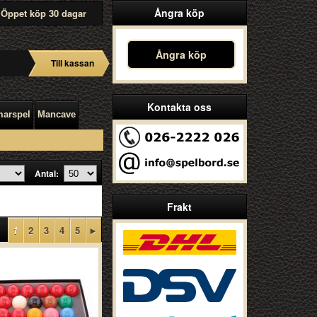
Ångra köp
Öppet köp 30 dagar
Ångra köp
Till kassan
Kontakta oss
arspel
Mancave
Antal:
Frakt
1
2
3
4
5
►