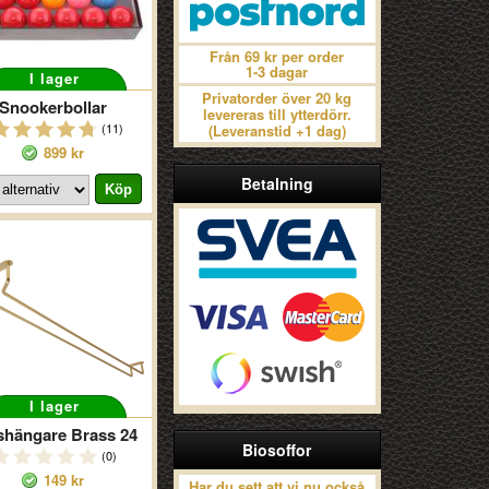
Från 69 kr per order
1-3 dagar
I lager
Privatorder över 20 kg
Snookerbollar
levereras till ytterdörr.
(11)
(Leveranstid +1 dag)
899 kr
Betalning
I lager
shängare Brass 24
Biosoffor
(0)
149 kr
Har du sett att vi nu också