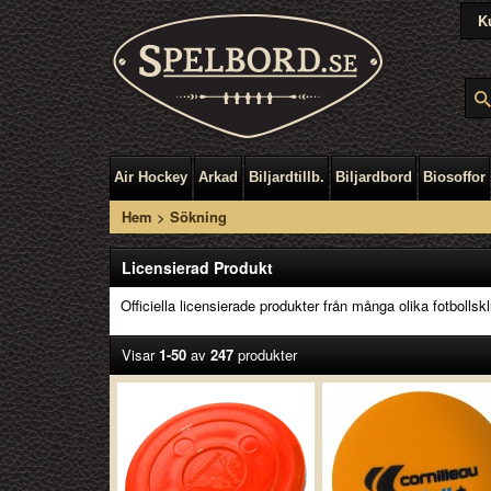
K
Air Hockey
Arkad
Biljardtillb.
Biljardbord
Biosoffor
Hem
>
Sökning
Licensierad Produkt
Officiella licensierade produkter från många olika fotbollsk
Visar
1-50
av
247
produkter