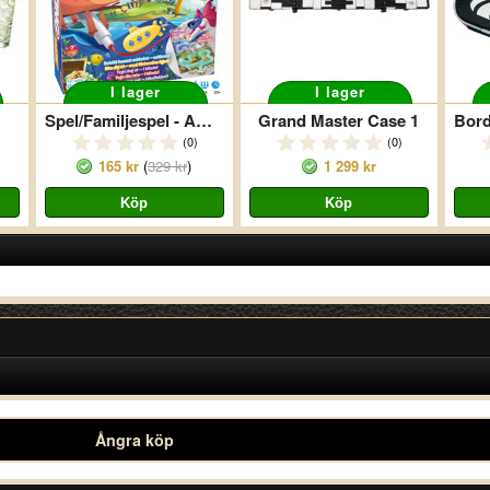
I lager
I lager
Spel/Familjespel - Amazing Maze
Grand Master Case 1
(0)
(0)
165 kr
(
329 kr
)
1 299 kr
Ångra köp