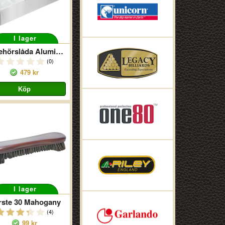
I lager
Tillbehörslåda Aluminium 5
(0)
479 kr
I lager
rste 30 Mahogany
(4)
99 kr