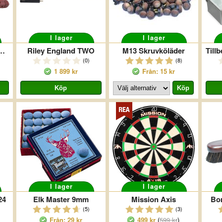
I lager
I lager
 Standard Mahogany 8
Riley England TWO
M13 Skruvköläder
(0)
(8)
1 899 kr
Från: 15 kr
I lager
I lager
24
Elk Master 9mm
Mission Axis
Bo
(5)
(3)
Från: 29 kr
499 kr
(
599 kr
)