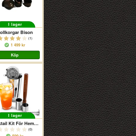
I lager
ollkorgar Bison
(1)
1 499 kr
I lager
Cocktail Kit För Hemmet
(0)
599 kr