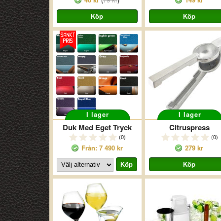
I lager
I lager
Duk Med Eget Tryck
Citruspress
(0)
(0)
Från: 7 490 kr
279 kr