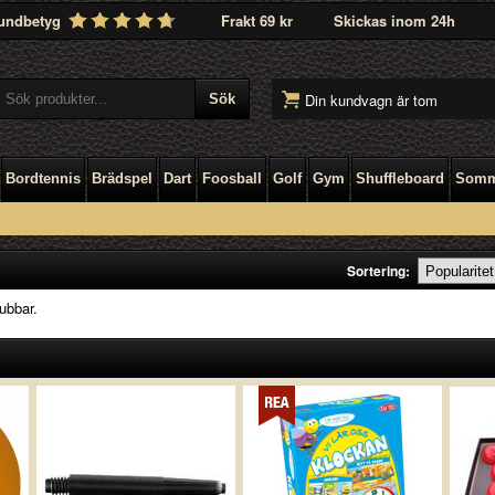
undbetyg
Frakt 69 kr
Skickas inom 24h
Din kundvagn är tom
Bordtennis
Brädspel
Dart
Foosball
Golf
Gym
Shuffleboard
Somm
Sortering:
lubbar.