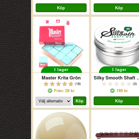
I lager
I lager
Master Krita Grön
Silky Smooth
(18)
(0)
Från: 29 kr
199 kr