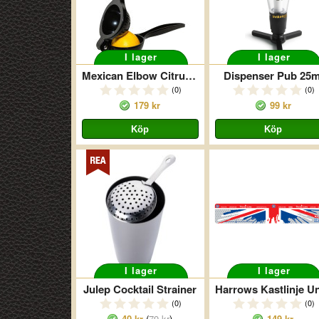
I lager
I lager
Mexican Elbow Citruspress
Dispenser Pub 25m
(0)
(0)
179 kr
99 kr
I lager
I lager
Julep Cocktail Strainer
(0)
(0)
40 kr
(
79 kr
)
149 kr