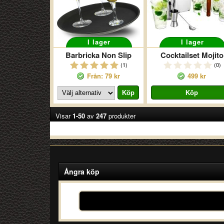
I lager
I lager
Barbricka Non Slip
Cocktailset Mojito
(1)
(0)
Från: 79 kr
499 kr
Visar
1-50
av
247
produkter
Ångra köp