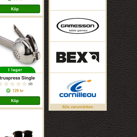
I lager
truspress Single
(0)
129 kr
Alla varumärken