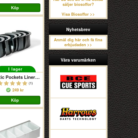
säljer biosoffor?
Visa Biosoffor >>
Nyhetsbrev
Anmäl dig här och få fina
erbjudaden >>
Våra varumärken
I lager
Plastic Pockets Liners 6pcs
(1)
249 kr