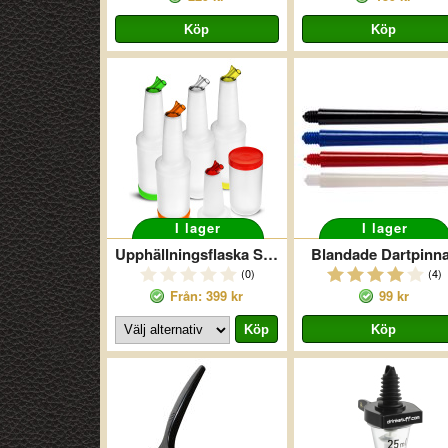
I lager
I lager
Upphällningsflaska Store And Pour
Blandade Dartpinn
(0)
(4)
Från: 399 kr
99 kr