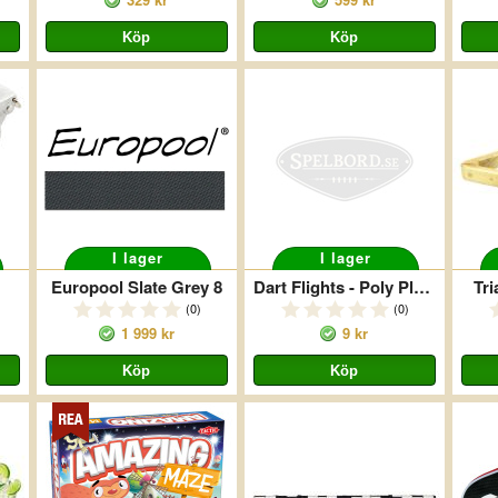
I lager
I lager
Europool Slate Grey 8
Dart Flights - Poly Plain Original - 75 Micron - Std - Black
Tr
(0)
(0)
1 999 kr
9 kr