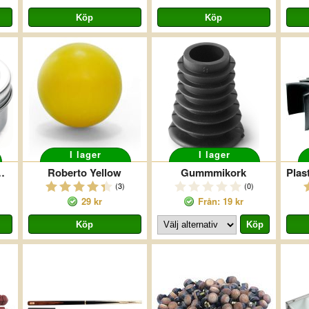
I lager
I lager
 Shaft Wax
Roberto Yellow
Gummmikork
(3)
(0)
29 kr
Från: 19 kr