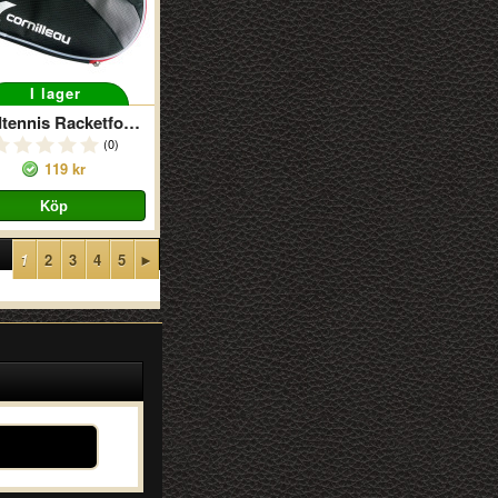
I lager
Bordtennis Racketfodral Cornilleau
(0)
119 kr
1
2
3
4
5
►