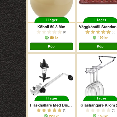
I lager
I lager
Köboll 50,8 Mm
Väggköställ
(0)
(2)
59 kr
199 kr
I lager
I lager
Flaskhållare Med Dispenser 25ml
Glashängare Krom 
(1)
(0)
229 kr
159 kr