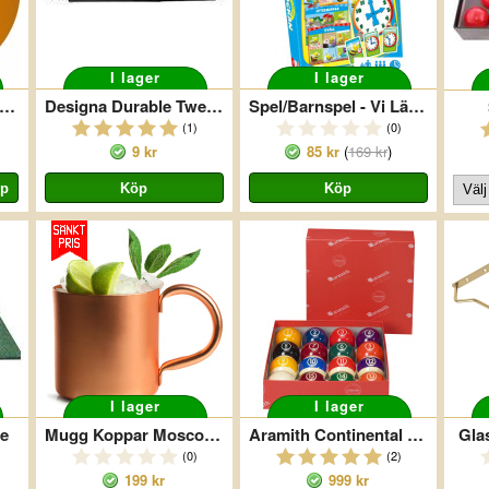
I lager
I lager
S EVOLUTION Orange
Designa Durable Tweenie Svart
Spel/Barnspel - Vi Lär Oss Klockan
(1)
(0)
9 kr
85 kr
(
169 kr
)
I lager
I lager
ge
Mugg Koppar Moscow Mule 37
Aramith Continental 57 Mm
Gla
(0)
(2)
199 kr
999 kr